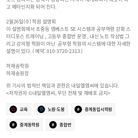
고 메타인지화 되어 진다.
2월26일(수) 학원 설명회
이 설명회에서 초중등 엠베스트 SE 시스템과 공부역량 강화 스
터디포스 트레이닝 , 고등부 종합반 운영 , 내신 노트 작성법 그
리고 강의형 학원이 아닌 공부형 학원의 시스템에 대한 자세한
설명이 있다. ( 예약: 010-3720-2313 )
하재송학원
하재송원장
위 기사의 법적인 책임과 권한은 내일엘엠씨에 있습니다.
<저작권자 ©내일엘엠씨, 무단 전재 및 재배포 금지>
교육
노원·도봉
#
중계동입시학원
#
중계동학원
#
종합반