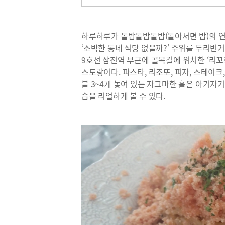
하루하루가 돌밥돌밥돌밥(돌아서면 밥)의 연속
‘소박한 동네 식당 없을까?’ 주위를 두리번거
9호선 삼전역 부근에 골목길에 위치한 ‘리꼬
스토랑이다. 파스타, 리조또, 피자, 스테이
블 3~4개 놓여 있는 자그마한 홀은 아기자
습을 리얼하게 볼 수 있다.