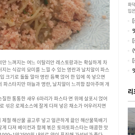
화덕
입은
다븟
제리
끼 
눈에
고 
와인
치 
에 
흔적만 느껴지는 여느 이탈리안 레스토랑과는 확실하게 차
이 
터지는 식감의 묘미를 느낄 수 있는 명란과 날치알이 파스
이 
 입 크기로 돌돌 말아 명란 듬뿍 얹어 한 입에 쏙 넣으면
물다
의 파스타지만 마늘과 명란, 날치알이 느끼함 잡아주며 개
에 
리
끼.
손질한 통통한 새우 6마리가 파스타 면 위에 살포시 얹어
소한
로 섞은 로제소스에 잘게 다져 넣은 채소가 어우러지면
인기
락 
다.
에 제철 해산물 골고루 넣고 얼큰하게 끓인 해산물뚝배기
샐로
 잘게 다져 베이컨과 함께 볶은 토마토파스타는 매콤한 맛
리코
000~1만2500원 내외로 양이 푸짐해 가성비가 좋다.