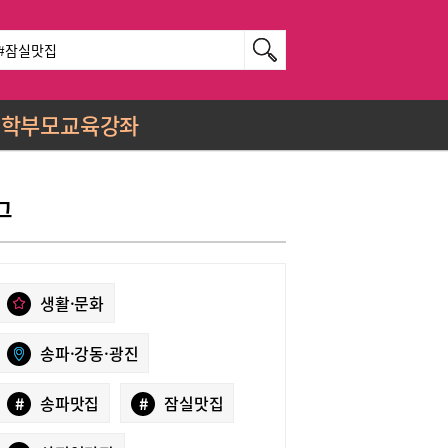
학부모교육강좌
그
생활·문화
송파·강동·광진
#
송파맛집
#
잠실맛집