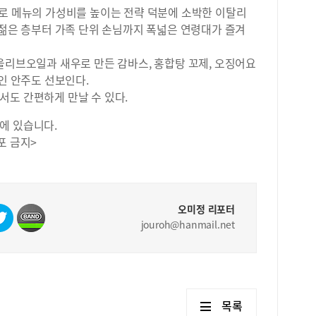
고 
트로 메뉴의 가성비를 높이는 전략 덕분에 소박한 이탈리
변경
 젊은 층부터 가족 단위 손님까지 폭넓은 연령대가 즐겨
능최
신설
성균
올리브오일과 새우로 만든 감바스, 홍합탕 꼬제, 오징어요
어,
인 안주도 선보인다.
원율
서도 간편하게 만날 수 있다.
교과
합격
에 있습니다.
유형
포 금지>
수능
이수
해 
인해
오미정 리포터
유전
모두
jouroh@hanmail.net
˙약
등급
등급
적용
더해
목록
다.