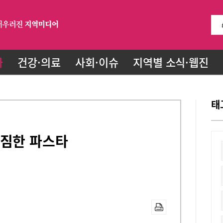
화
건강·의료
사회·이슈
지역별 소식·웹진
태
푸짐한 파스타