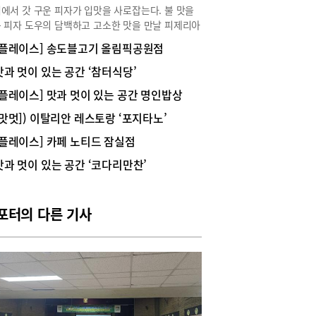
에서 갓 구운 피자가 입맛을 사로잡는다. 불 맛을
 피자 도우의 담백하고 고소한 맛을 만날 피제리아
에서 만날 수 있다. 석촌고분군 주변에 위치한 피
[플레이스] 송도블고기 올림픽공원점
아 다븟은 아담한 이탈리안 레스토랑이다.감자뇨
맛집으로 입소문 문을 열고 들어서면 오픈키친이 한
맛과 멋이 있는 공간 ‘참터식당’
 들어온다, 주방 중앙에는 커다란 화덕이 자리 잡
[플레이스] 맛과 멋이 있는 공간 명인밥상
있다. 소박하게 실내를 꾸민 피자, 파스타, 샐러드,
을 선보이는 동네 레스토랑이다. 인기 메뉴는 시금
(맛멋]) 이탈리안 레스토랑 ‘포지타노’
감자뇨끼. 고소한 크림과 부드러운 감자뇨끼, 여기
[플레이스] 카페 노티드 잠실점
송송 썬 시금치와 상큼한 루꼴라 잎, 치즈의 어울림
좋아 뇨끼 맛집으로 입소문 났다. 감자뇨끼는 꽤 손
맛과 멋이 있는 공간 ‘코다리만찬’
많이 가는 음식이라 메뉴로 선보이는 레스토랑이 드
. 감자를 삶아 으깬 후 동그랗게 반죽해 뜨거운 물
데친 다음 팬에 노르스름하게 구워 완성된 감자뇨
포터의 다른 기사
 크림 소스에 고루 무쳐 한입 베어 물면 부드럽고 고
 맛이 입안에 감돈다.화덕에 구운 담백한 식전빵
 메뉴를 주문하면 식전빵이 나온다. 아보카도, 갈
머스타드, 토마토 토핑 중에서 취향대로 고를 수 있
 화덕에 구워 담백하고 쫄깃한 식감이 매력적이다.
드로 리코다, 부라타, 무화과 샐러드를 선보인다.
다 샐러드는 주방에서 직접 만들어 신선하고 고소