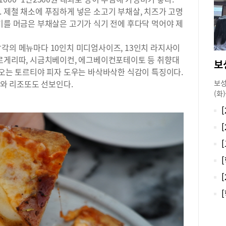
하다
 제철 채소에 푸짐하게 넣은 소고기 부채살, 치즈가 고명
로 
기를 머금은 부채살은 고기가 식기 전에 후다닥 먹어야 제
맛을
미,
다양
각의 메뉴마다 10인치 미디엄사이즈, 13인치 라지사이
방금
마르게리따, 시금치베이컨, 에그베이컨포테이토 등 취향대
보
신선
나오는 토르티야 피자 도우는 바삭바삭한 식감이 특징이다.
얹어
보성
크와 리조또도 선보인다.
두 
(화
쫄깃
렸다
라타
별 
올린
을 
서 
사 
입안
문항
(1
용한
마실
변경
넉한
평가
을 
중심
잘 
않다
30
특에
후 
합격