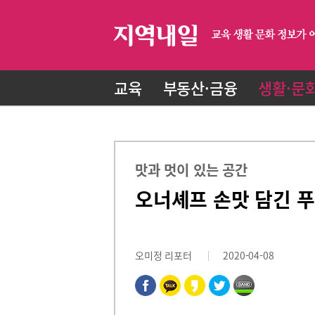
교육
부동산·금융
생활·문
맛과 멋이 있는 공간
오너셰프 손맛 담긴 
오미정 리포터
2020-04-08