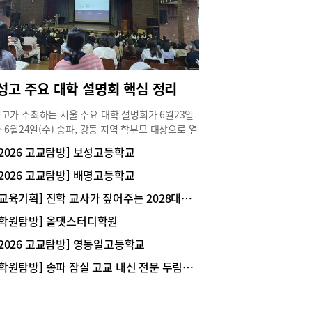
. 파스타는 크림, 토마토, 오일 베이스까지 종류별
선보인다. 라구 소스는 오랜 시간 뭉근한 불에 끓여
 냈다. 피자도 선택의 폭이 넓다. 마르게리따, 살라
 고르곤졸라, 부라타, 버섯, 무화과, 프로슈토까지
하다. 이곳의 시그니처피자를 주문했다. 화덕에서
 구워낸 따끈따끈한 도우에 토마토 소스를 뿌리고
성고 주요 대학 설명회 핵심 정리
한 루꼴라 푸짐하게 올리고 부라타 치즈를 살포시
 손님상에 낸다. 피자 위의 화룡점정인 동그란 만
고가 주최하는 서울 주요 대학 설명회가 6월23일
모양의 부라타는 모짜렐라 치즈에 진한 크림을 더해
)~6월24일(수) 송파, 강동 지역 학부모 대상으로 열
하면서 꾸덕한 질감을 맛볼 수 있다. 부드러운 부
. 대학별 입학사정관들이 강조한 올해 입시의 전형
[2026 고교탐방] 보성고등학교
치즈에 상큼한 루꼴라 채소, 짬쪼름한 프로슈토를
특징을 소개한다.▪경희대올해 입시에서는 학폭 반영
 다음 발사믹 바질 드레싱으로 맛을 낸다. 화덕에
강화했고 출결의 중요성이 커졌으며 사회계 논술고
[2026 고교탐방] 배명고등학교
방금 구워 따끈한 도우와 푸릇푸릇 신선한 채소가
문제가 3개 문항에서 2개로 줄어들었는데 수리논술
에서 어우러진다. 점심 시간에는 커피를 저렴하게
[교육기획] 진학 교사가 짚어주는 2028대입 핵심 정리
을 폐지하고 도표, 통계 등이 포함된 제시문을 활
500원)에 선보인다. 와인은 병뿐만 아니라 잔술로도
 통합교과형 논술 유형으로 출제된다는 점이 주요
[학원탐방] 올댓스터디학원
 수 있다. 식사 후에는 식당 바로 옆에 위치한 고즈
 사항이다.학종 자율 ˙자유전공학부 지원자 서류
 석촌동 고분군을 여유롭게 산책할 수 있다. 가을
[2026 고교탐방] 영동일고등학교
에서는 주요 과목 성취도와 학생의 주도적 역량을
만끽하며 2천 년 전 백제 왕릉으로 산책하기 좋게
으로 봤고 선택 과목 이수 여부는 크게 중요하지
[학원탐방] 송파 잠실 고교 내신 전문 두림학원 ‘배명고 올케어반’
가꿔놓았다.-위치 : 서울 송파구 백제고분로 36길
.공동체 역량 평가는 학생부 종합의견이나 과목 세
 1층-영업 시간 : 오전 11시30분~ 오후 9시, 주중 오
 나타난 학생들 간의 관계성을 세심하게 살핀다.
3시~5시 브레이크 타임)-가격 : 븟 시그니처피자 2
생의 핵심 과목 이수 여부는 약99%이다.면접을