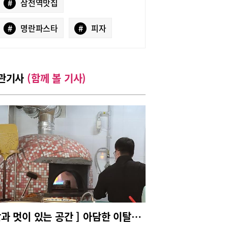
#
삼전역맛집
#
명란파스타
#
피자
관기사
(함께 볼 기사)
{맛과 멋이 있는 공간 ] 아담한 이탈리안 레스토랑 피제리아 다븟