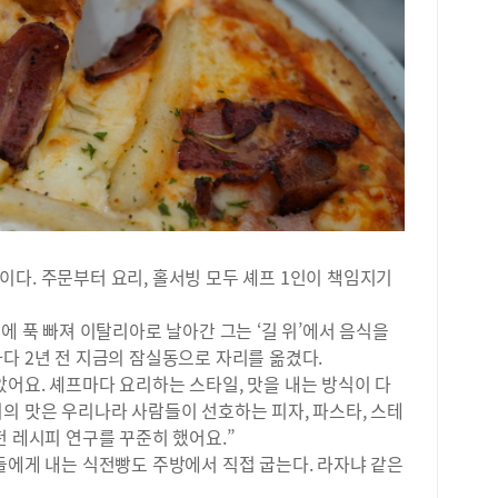
만8
볼 
1만
하고
원-문
한 
는 
실험
계 
열 
대와
기 
있다
선발
사)
다. 주문부터 요리, 홀서빙 모두 셰프 1인이 책임지기
대다
이 
에 푹 빠져 이탈리아로 날아간 그는 ‘길 위’에서 음식을
높다
다 2년 전 지금의 잠실동으로 자리를 옮겼다.
칠지
어요. 셰프마다 요리하는 스타일, 맛을 내는 방식이 다
고 
성이
의 맛은 우리나라 사람들이 선호하는 피자, 파스타, 스테
지 
전 레시피 연구를 꾸준히 했어요.”
괜찮
들에게 내는 식전빵도 주방에서 직접 굽는다. 라자냐 같은
는 