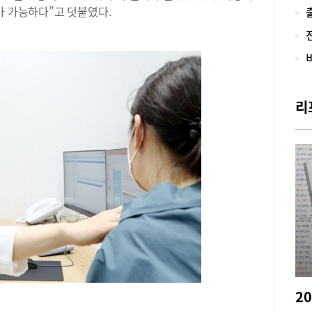
치료
가 가능하다”고 덧붙였다.
봤다
트핀
새로
“스
를 
닿지
리
로 
방법
가 
흉터
가 
마트
장이
반쯤
부터
턱에
이나
였지
한 
명하