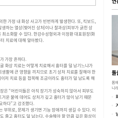
연
의한 가정 내 화상 사고가 빈번하게 발생한다. 또, 킥보드,
발생하는 열상(찢어진 상처)이나 찰과상(피부가 긁힌 상
를 최소화할 수 있다. 한강수성형외과 이정환 대표원장(화
터 치료에 대해 알아봤다.
례가 가장 흔하다.
얼굴 화상 치료는 어떻게 치료해서 흉터를 덜 남기느냐가
회생활에 큰 영향을 끼치므로 초기 상처 치료를 잘해야 한
 레이저 치료 등을 접목해 조금이라도 흉터가 덜 남도록 해
몸에
니라
 원장은 “어린이들은 아직 장기가 성숙하지 않아서 피부도
다면
뜨거운 물에 데어도 상처가 깊고 흉터가 많이 남기 때문
개발
중요하다”고 강조했다.
과 
는 부위로, 문제가 생기면 기능 장애까지 생길 수 있다. 이
핀홀
도 줄고 흉터도 덜 남는다. 수술해야 할 만큼 깊은 화상이
심한