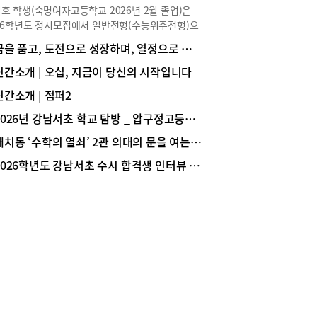
를 떠올렸다. 처음 5~6번까지는 레이저 치료를 할
호 학생(숙명여자고등학교 2026년 2월 졸업)은
다 흉터가 줄어드는 것이 보였지만, 어느 정도 좋
26학년도 정시모집에서 일반전형(수능위주전형)으
 후에는 레이저 치료를 반복해도 흉터 상태가 호전
서울대학교 경영대학 경영학과에 합격해 1학년에
꿈을 품고, 도전으로 성장하며, 열정으로 미래를 준비하는 학교, 중대부고
 않았다고 한다. 이 원장은 “그때쯤 보스톤에서 열
 중이다. 수시와 정시를 동시에 준비하며 학업뿐
미국 화상학회에 발표 차 참석하게 되었고, 학회에
라 학교 활동에도 적극적으로 참여해 학교 안에서
신간소개 | 오십, 지금이 당신의 시작입니다
핀홀에 관련된 연구를 보면서 기존의 레이저 치료에
 경쟁력을 탄탄히 쌓았다. 한지호 학생의 대입 준
 더 강한 핀홀법으로 함께 치료한다면 흉터가 좋아
신간소개 | 점퍼2
이야기를 생생하게 전한다.Story ① 전공 선택과 진
것 같다고 생각했다. 미국에서 돌아와 핀홀법과 관
역량 쌓기 Q 경영 분야로 진로를 설정하게 된 계기
2026년 강남서초 학교 탐방 _ 압구정고등학교
 모든 논문을 읽고, 치료 계획을 세우고, 합병증이
궁금합니다.저는 처음부터 경영학과 진학을 목표로
지 않도록 여러 번 시뮬레이션했다. 환자 어머님과
대치동 ‘수학의 열쇠’ 2관 의대의 문을 여는 ‘황금열쇠 스터디 프로그램’
 것은 아닙니다. 오히려 정치외교학, 심리학, 사회
한 후에 아이에게 기존의 울트라펄스와 핀홀법을
 역사학 등 사회과학 전반에 관심이 많아 사회과학
2026학년도 강남서초 수시 합격생 인터뷰 _ 서울대 의예과 1학년 문범준(중산고 졸업)
해서 흉터 치료를 시작했다.이후 몇 번의 치료로
 진학을 고민하기도 했습니다. 그러던 중 수시 준
는 부드럽고 평평하게 치료되었으며, 지금은 잘 치
 위해 학교생활기록부(이하 학생부)를 관리하면서
 상태이다. 첫 번째 레이저 복합치료가 성공적으로
학은 사람의 심리와 사회 현상을 이해하고 이를 실
고 나서, 수술하기 어려운 상황에 있는 환자들이
기업 경영에 적용하는 학문이라는 점을 알게 되었습
면, 핀홀법을 이용한 레이저 복합요법으로 치료했
. 특히 경영학과의 세부 전공 중 마케팅과 인사관
 이후 2021년 SCI 논문인 BURNS에 연구 결과를
분야는 심리학과 사회학 등 다양한 사회과학적 지식
하면서 스마트핀홀법이라는 레이저치료방법이 탄
활용한다는 점이 매우 흥미롭게 다가왔습니다. 하나
게 되었다”라고 밝혔다. 스마트핀홀법, 비후성반
학문만 깊게 배우기보다 여러 분야의 지식을 폭넓게
나 켈로이드·화상 흉터 치료에 효과적!그렇다면 스
고 이를 실제 문제 해결에 응용할 수 있다는 점에
핀홀법은 어떤 흉터 치료에 도움이 될까?이에 이
을 느껴 경영학에 관심을 갖게 되었습니다.Q 수시
 원장은 “스마트핀홀법에 가장 효과가 좋은 흉터