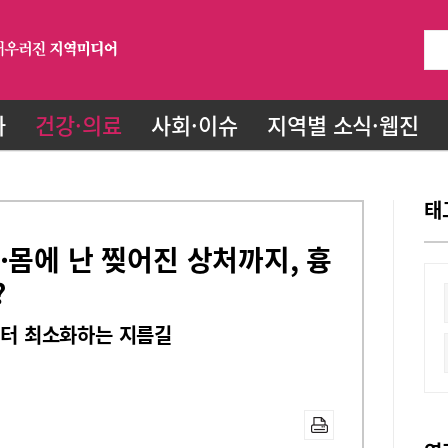
화
건강·의료
사회·이슈
지역별 소식·웹진
태
·몸에 난 찢어진 상처까지, 흉
?
 흉터 최소화하는 지름길