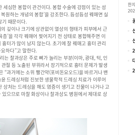
당시
한지
한 세심한 봉합이 관건이다. 봉합 수술에 강점이 있는 성
때마
20
 복원하는 개념의 봉합’을 강조한다. 듬성듬성 꿰매면 실
아진
로 
되지
남기 때문이다.
재학
린 
의 깊이나 크기에 상관없이 열상의 형태가 피부에서 근
아니
서 
육층’을 각각 꿰매어 찢어지기 전 상태로 봉합해주면 이
대입
조금
비 
 흉터가 많이 남지 않는다. 초기에 잘 꿰매고 흉터 관리
질 
로 
중요하다”고 말한다.
련된
가 
는 찰과상은 주로 뼈가 눌리는 부분(이마, 광대, 턱, 인
생기
했던
이나 관절 등 노출된 부위라서 장기적으로 흉터 문제가 발생
상의
학,
병용
장은 “과거에는 소위 빨간약(포비돈요오드)을 바르거나 밴
대학
흉터
, 습윤 드레싱처럼 진보한 생물학적 드레싱 치료가 이루어
비를
료된
난 상처는 드레싱을 해도 염증이 생기고 진물이 나거나 고
경영
끝나
제 
가 있으므로 마찰 화상이나 찰과상도 병원에서 제대로 상
생기
니다
다.
리 
발표
을 
생하
의 
흔이
배우
마트
매력
정환