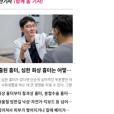
관기사
(함께 볼 기사)
돌출된 흉터, 심한 화상 흉터는 어떻게 치료할까?
 심한 흉터가 있다면 단순히 심미적인 부분뿐만 아
 사회생활을 하는 데 큰 영향을 미칠 수 있다. 그렇
 심한 흉터는 어떻게 치료할까? 스마트핀홀법을
화상 흉터부터 찰과상 흉터, 봉합수술 흉터 등 피부 흉터 고민?
한 한강수성형외과 이정환 대표원장(화상 성형외
전문의)은 2024년 3월 7일 특허청으로부터 스마트
겨울철 빙판길 낙상·자전거·킥보드 등 넘어져서 생기는 마찰화상 요주의
법 상표등록증(제40-2164609호)을 승인받았다.
넘어져서 피부가 찢어지거나 칼에 베이거나 반려동물에게 할큄 등을 당했을 때 치료·관리는?
 흉터를 치료하는 스마트핀홀법 개발 배경과 흉터