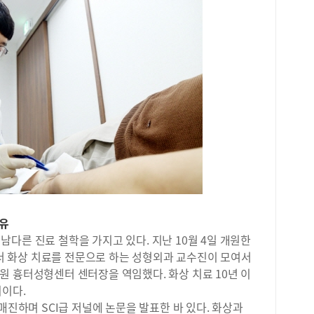
와 
는 
엇인
화상
하며
마지
형 
치료
진행
환자
또한
후에
구성
안정
했습
덧붙
회장
장은
사이
에,
소통
“1
시를
않았
과정
많은
량을
은 
세일
고 
유
2학
도로
다른 진료 철학을 가지고 있다. 지난 10월 4일 개원한
특)
분들
 화상 치료를 전문으로 하는 성형외과 교수진이 모여서
있었
흉터
로도
원 흉터성형센터 센터장을 역임했다. 화상 치료 10년 이
18
이를
의이다.
달,
팅 
매진하며 SCI급 저널에 논문을 발표한 바 있다. 화상과
터를