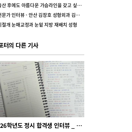
 궁금증에 대해 이정환 대표원장과 이야기를 나눠
출산 후에도 아름다운 가슴라인을 갖고 싶다면?
. 켈로이드처럼 심하게 돌출된 흉터 치료 방법스마
전문가 인터뷰 - 안산 김장호 성형외과 김장호 원장
홀법은 기존의 핀홀법과 울트라펄스를 병용하는
운 개념의 흉터 치료 방법이다.이정환 대표원장은
비절개 눈매교정과 눈밑 지방 재배치 성형
마트핀홀법의 가장 큰 특징은 듀얼 레이저로 흉터
치료한다는 것이다. 핀홀법으로 일반 흉터레이저가
 않는 깊은 뿌리 부분의 흉터를 치료하고, 프락셀
포터의 다른 기사
알려진 일반 흉터레이저로 흉터의 표면을 치료하는
이다. 그러면 흉터의 뿌리와 표면, 양쪽에서 흉터
줄어드는 효과가 있어, 켈로이드처럼 심하게 돌출된
나 화상 흉터처럼 크고 심해서 치료가 어려운 흉터
빨리 치료되는 결과를 얻을 수 있다”고 설명했다. 스
핀홀법 개발 배경과 환자 흉터 치료 사례이정환 원
 스마트핀홀법을 연구·개발한 배경은 2010년대 중
 얼굴에 심한 화상흉터를 가진 환자를 치료하면서
다. 이 원장은 “그 당시 아이는 오른쪽 볼과 인중,
 심한 비후성반흔을 가진 화상환자였다. 피부이식
 조직확장기 등의 수술을 하면 좋을 것 같은 상태
만, 아이가 너무 어려서 수술 후 금식이나 운동 제
등의 협조가 어려울 것 같았다. 부모님께 상황을 설
2026학년도 정시 합격생 인터뷰 _ 서울대 경영학과 1학년 한지호(숙명여고 졸업)
고 어쩔 수 없이 흉터레이저 치료를 시작했다”고