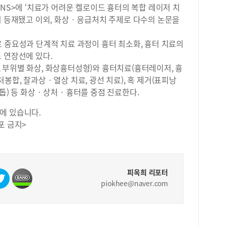
학에
RNS>에 ‘치료가 어려운 켈로이드 흉터의 복합 레이저 치
로 
이 등재됐고 이외, 화상‧응급처치 주제로 다수의 논문을
마케
실제
 중요성과 단계적 치료 과정이 흉터 최소화, 흉터 치료의
관리
데,
 연장선에 있다.
보다
 부위별 화상, 화상흉터성형)와 흉터치료(흉터레이저, 흉
&a
봉합, 찰과상‧열상 치료, 광선 치료), 혹 제거(표피낭
생활
발톱) 등 화상‧상처‧흉터를 중점 진료한다.
에 
과 
에 있습니다.
히 
포 금지>
학생
도가
문제
습니
방송
피옥희 리포터
가능
piokhee@naver.com
제를
탐구
는 
확하