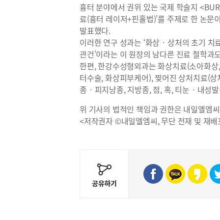
흉터 분야에서 권위 있는 국제 학술지 <BU
료(흉터 레이저+핀홀법)’를 주제로 한 논문
발표했다.
이러한 연구 성과는 ‘화상‧상처의 초기 치료
관건’이라는 이 원장의 남다른 진료 철학과도
한편, 한강수성형외과는 화상치료(소아화상,
터수술, 화상피부케어), 찢어진 상처치료(상처
종‧피지낭종, 지방종, 점, 혹, 티눈‧내성
위 기사의 법적인 책임과 권한은 내일엘엠씨
<저작권자 ©내일엘엠씨, 무단 전재 및 재배