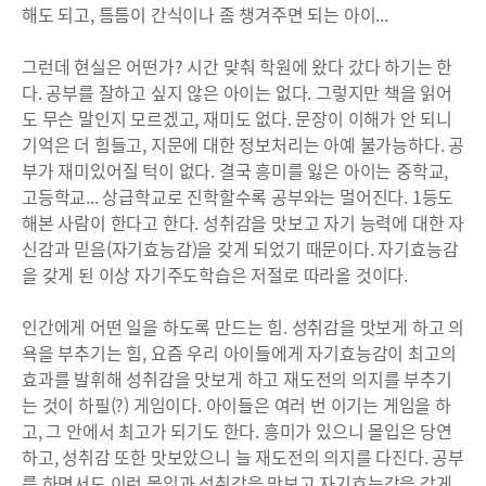
해도 되고, 틈틈이 간식이나 좀 챙겨주면 되는 아이...
그런데 현실은 어떤가? 시간 맞춰 학원에 왔다 갔다 하기는 한
다. 공부를 잘하고 싶지 않은 아이는 없다. 그렇지만 책을 읽어
도 무슨 말인지 모르겠고, 재미도 없다. 문장이 이해가 안 되니
기억은 더 힘들고, 지문에 대한 정보처리는 아예 불가능하다. 공
부가 재미있어질 턱이 없다. 결국 흥미를 잃은 아이는 중학교,
고등학교... 상급학교로 진학할수록 공부와는 멀어진다. 1등도
해본 사람이 한다고 한다. 성취감을 맛보고 자기 능력에 대한 자
신감과 믿음(자기효능감)을 갖게 되었기 때문이다. 자기효능감
을 갖게 된 이상 자기주도학습은 저절로 따라올 것이다.
인간에게 어떤 일을 하도록 만드는 힘. 성취감을 맛보게 하고 의
욕을 부추기는 힘, 요즘 우리 아이들에게 자기효능감이 최고의
효과를 발휘해 성취감을 맛보게 하고 재도전의 의지를 부추기
는 것이 하필(?) 게임이다. 아이들은 여러 번 이기는 게임을 하
고, 그 안에서 최고가 되기도 한다. 흥미가 있으니 몰입은 당연
하고, 성취감 또한 맛보았으니 늘 재도전의 의지를 다진다. 공부
를 하면서도 이런 몰입과 성취감을 맛보고 자기효능감을 갖게