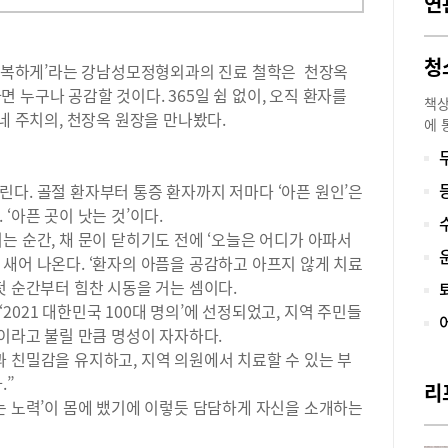
연
청
가 행복하게’라는 강남성모정형외과의 진료 철학은 천장옥
 누구나 공감할 것이다. 365일 쉼 없이, 오직 환자를
책상
네 주치의, 천장옥 원장을 만나봤다.
에 
영상
기 
장은
다. 골절 환자부터 통증 환자까지 저마다 ‘아픈 원인’은
예방
‘아픈 곳이 낫는 것’이다.
는 
는 순간, 채 문이 닫히기도 전에 ‘오늘은 어디가 아파서
클리
새어 나온다. ‘환자의 아픔을 공감하고 아프지 않게 치료
으로
첫 순간부터 힘찬 시동을 거는 셈이다.
개를
021 대한민국 100대 명의’에 선정되었고, 지역 주민들
하는
’이라고 불릴 만큼 명성이 자자하다.
자가
다”
 친밀감을 유지하고, 지역 의원에서 치료할 수 있는 부
깨와
.”
리
년들
는 노력’이 몸에 뱄기에 이렇듯 담담하게 자신을 소개하는
의심
고 