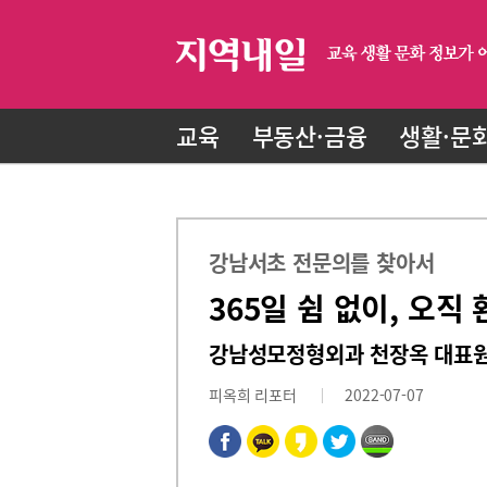
교육
부동산·금융
생활·문
강남서초 전문의를 찾아서
365일 쉼 없이, 오직
강남성모정형외과 천장옥 대표원
피옥희 리포터
2022-07-07