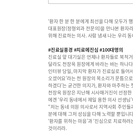
‘환자 한 분 한 분에게 최선을 다해 모두
대표원장(정형외과 전문의)을 만나본 환자라면
위해 진료하는 의사. 사람 냄새 나는 우리 동
#진료실풍경 #치료에진심 #100대명의
진료실 앞 대기실은 언제나 환자들로 북적거린
달라도 천장옥 원장에게 바라는 바는 하나다. 
인터뷰 당일, 마지막 환자가 진료실로 들어서
오셨어요’라는 천 원장의 목소리가 문틈으로 
하겠다’는 굳건한 의지가, 환자와 마주하는 
천장옥 원장은 지난해 시사매거진이 선정한 ‘2
에겐 ‘우리 동네에서 제일 용한 의사 선생님
“저는 동네 의원 의사로서 지역사회 주민들과
분에 대해 그저 성심을 다해 노력할 뿐입니다
‘환자를 위하는 마음’과 ‘진심으로 치료하려
것이리라.