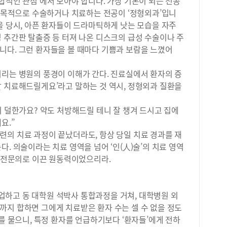
합적인 관점’에서 보아야 합니다. 가장 기본이 되는 전공
소통
대학
을 목적으로 수술하거나 치료하는 전공이 ‘정형외과’입니
시를
근전
을 당시, 아픈 환자들이 드라마틱하게 낫는 모습을 자주
과정
치료
 추간판 탈출증 등 터져 나온 디스크의 급성 수술이나 주
량을
있다
세일
니다. 그런 환자들을 볼 때마다 기쁨과 보람을 느꼈어
료,
2학
비도
특)
거리는 병원의 풍경이 이해가 간다. 진료실에서 환자의 증
있다
있었
잘 치료해드릴게요’라고 말하는 것 역시, 정형외과 질환을
로도
이를
이 덜한가요? 약도 처방해드릴 테니 잘 챙겨 드시고 집에
팅 
예요.”
학에
로 
련의 치료 과정이 끝났더라도, 항상 당일 치료 경과를 재
마케
. 의술이라는 치료 영역을 넘어 ‘인(人)술’의 치료 영역
실제
과 전문의로 이끈 원동력이었으리라.
관리
데,
보다
하고 동 대학원 석박사 통합과정을 거쳐, 대학병원 외
&a
까지 합하면 그에게 치료받은 환자 수는 셀 수 없을 정도
생활
에 
자를 물으니, 특정 환자를 언급하기보다 ‘환자들’에게 전하