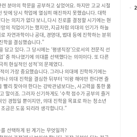
장뿐
관련 분야의 학문을 공부하고 싶었어요. 하지만 고교 시절
학,
반될
대학
건 탓에 당시 학업에 열심히 매진하지 못했습니다. 대학
에 
비를
다는 의지가 없다 보니, 다시 진로를 결정할 시기에는 현
증은
경영
선망의 직업이기는 했지만, 지금처럼 의대의 인기가 하늘
기 
제 
된다
로 자연과학이나 공대, 경영대, 법대 등에 진학하는 분위
니다
장은
 진학을 결심했습니다.”
리 
는 
을 담고 있다. 그 당시에는 ‘평생직장’으로서의 전문직 선
을 
위해
 업’ 중 하나였기에 의대를 선택했다는 의미이다. 또 다른
의 
쓰는
배우
지극히 현실적인 성적’의 문제였다.
일어
매력
 성적이 가장 중요했습니다. 그러나 의대에 진학하기에는
다시
와 
그러나 의대 진학을 결심한 뒤부터 ‘이왕 해야만 한다면 즐
화에
엇인
내밀
을 빨리 찾아야 한다는 강박관념보다는, 사고력을 통한 풀
하며
위에
고 말이죠. 그러자 신기하게도 ‘수학 점수가 공부의 즐거
형 
고,
적인 경험일 뿐이지만, 의대 진학을 목표로 하는 청소년
진행
의자
 조금은 도움 되리라 생각합니다.”
또한
허벅
구성
부러
했습
쪽에
회장
과를 선택하게 된 계기는 무엇일까?
력에
사이
척추