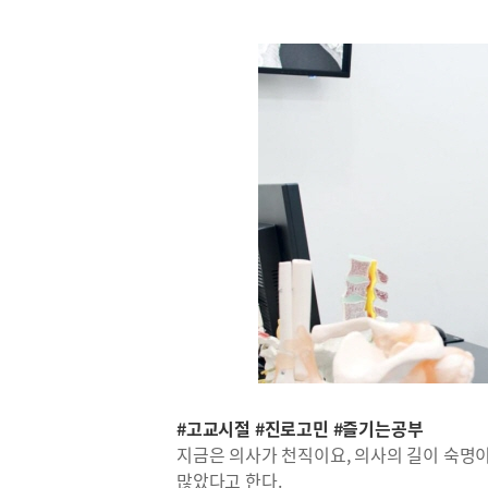
#고교시절 #진로고민 #즐기는공부
지금은 의사가 천직이요, 의사의 길이 숙명
많았다고 한다.