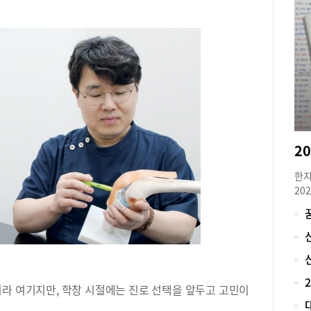
깨.
인 
듯 
되면
발전
추측
있는
쉽다
세와
심사
10
다.
한지
형이
20
의 
로 
다”
재학
안 
아니
경우
대입
다.
비 
진행
로 
며 
이라 여기지만, 학창 시절에는 진로 선택을 앞두고 고민이
가 
요하
했던