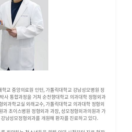
습니
하루
내신
즉시
특히
교재
수능
병행
것이
별로
생활
로 
풀이
투자
학교 중앙의료원 인턴, 가톨릭대학교 강남성모병원 정
은 
족한
석박사 통합과정을 거쳐 순천향대학교 의과대학 정형외과
든 
형외과학교실 외래교수, 가톨릭대학교 의과대학 정형외
사 
원과 초이스병원 정형외과 과장, 성모정형외과의원과 가
자신
4월 강남성모정형외과를 개원해 환자를 진료하고 있다.
헷갈
두고