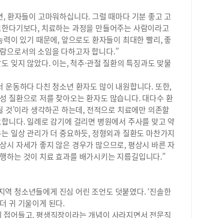
과 
히 
, 환자들이 고마워하십니다. 그럴 때마다 기분 좋고 고
학생
료한다기보다, 치료하는 과정을 만들어주는 사람이라고
도가
능력이 있기 때문에, 앞으로도 환자들이 최대한 빨리, 좋
문제
람으로서의 소임을 다하고자 합니다.”
습니
도 잊지 않았다. 이는, 척추·관절 질환의 특징과도 맞물
방송
가능
제를
 운동하다 다친 청소년 환자도 많이 내원합니다. 또한,
탐구
성 질환으로 저를 찾아오는 환자도 많습니다. 대다수 환
는 
될 것’이라 생각하곤 하는데, 전적으로 치료에만 의존할
확하
요합니다. 일례로 감기에 걸리면 병원에서 주사를 맞고 약
주제
우는 일상 관리가 더 중요하듯, 정형외과 질환도 마찬가지
현실
상시 자세가 좋지 않은 경우가 많으므로, 평상시 바른 자
을 
업 
행하는 것이 치료 효과를 배가시키는 지름길입니다.”
준으
수학
선택
역 청소년들에게 진심 어린 조언도 덧붙였다. ‘진솔한
가장
더 귀 기울이게 된다.
준으
에 접어들고, 평생직장이라는 개념이 사라지면서 전문직
사회