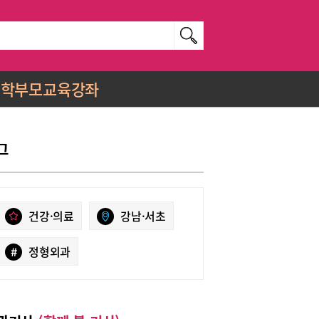
학부모교육강좌
그
건강·의료
강남·서초
#
정형외과