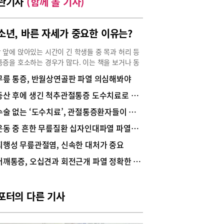
관기사
(함께 볼 기사)
소년, 바른 자세가 중요한 이유는?
 앞에 앉아있는 시간이 긴 학생들 중 목과 허리 등
통증을 호소하는 경우가 많다. 이는 책을 보거나 동
 강의를 보느라 바르지 못한 자세를 장시간 유지하
무릎 통증, 반월상연골판 파열 의심해봐야
때문이다. 청소년기에 목과 허리통증이 지속되면 성
 물론 학습에도 영향을 주는 만큼 적절한 치료와
등산 후에 생긴 척추관절통증 도수치료로 개선
이 필요하다.공부하느라 고개를 숙이거나 빼고 있
수술 없는 ‘도수치료’, 관절통증환자들이 선호
자세, 일자목·거북목증후군 유발바른세상병원 척추
닉 변재철 원장(정형외과 전문의)은 “최근 목통증
운동 중 흔한 무릎질환 십자인대파열 파열된 채 방치하다 조기 퇴행성관절염 올 수도
 병원을 찾는 청소년들이 늘고 있다. 오랜 시간 고
퇴행성 무릎관절염, 신속한 대처가 중요
 숙이고 공부를 하거나 고개를 쭉 빼고 스마트폰을
 학생의 경우 C자 커브로 유지되어야 할 목뼈가 일
어깨통증, 오십견과 회전근개 파열 정확한 진단이 우선
 되는 일자목?거북목으로 변형이 발생할 수 있
며 “거북목증후군이 생기면 뒷목이 뻣뻣해지고 어
 등에 통증이 생기며, 두통이 발생하기도 해 청소
포터의 다른 기사
 중 원인 모를 두통에 시달린다면 거북목증후군을
해볼 수 있다”고 설명했다.초기에는 목이 뻐근하
결리는 정도지만 시간이 지나면서 두통과 함께 어