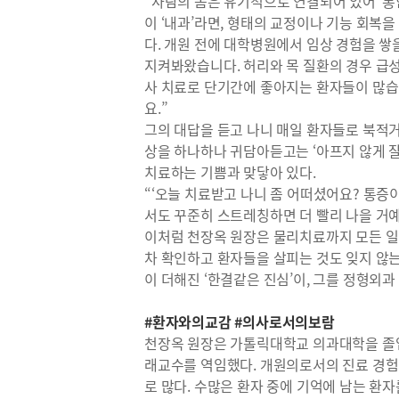
“사람의 몸은 유기적으로 연결되어 있어 ‘통
이 ‘내과’라면, 형태의 교정이나 기능 회복
다. 개원 전에 대학병원에서 임상 경험을 쌓
지켜봐왔습니다. 허리와 목 질환의 경우 급성
사 치료로 단기간에 좋아지는 환자들이 많습
요.”
그의 대답을 듣고 나니 매일 환자들로 북적
상을 하나하나 귀담아듣고는 ‘아프지 않게 
치료하는 기쁨과 맞닿아 있다.
“‘오늘 치료받고 나니 좀 어떠셨어요? 통증
서도 꾸준히 스트레칭하면 더 빨리 나을 거
이처럼 천장옥 원장은 물리치료까지 모든 일
차 확인하고 환자들을 살피는 것도 잊지 않는다
이 더해진 ‘한결같은 진심’이, 그를 정형외
#환자와의교감 #의사로서의보람
천장옥 원장은 가톨릭대학교 의과대학을 졸업
래교수를 역임했다. 개원의로서의 진료 경험
로 많다. 수많은 환자 중에 기억에 남는 환