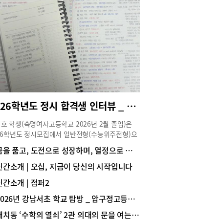
 팔 등에 통증이 발생하게 되는데, 이런 경우 일시적
근육통이나 피로감으로 오인해 방치하기 쉽다. 이렇
잘못된 자세로 정상적인 C커브를 잃은 상태가 지속
 디스크가 튀어나와 신경을 압박하는 목 디스크로
할 수도 있다.장시간 잘못된 자세로 앉아있으면 척
만증 발생비율 높아져장시간 고정된 자세로 앉아
 시간이 많은 청소년들은 척추측만증에 노출되기
. 앉아있을 때 허리에 가해지는 부담은 서 있는 자
 비교해 2배 이상 커지기 때문이다. 실제 건강보험
평가원 통계 자료에 따르면 척추측만증 환자 중
2026학년도 정시 합격생 인터뷰 _ 서울대 경영학과 1학년 한지호(숙명여고 졸업)
대 청소년의 비율이 44.4%에 이르는 것으로 나타났
“잘못된 자세나 외부의 충격 등으로 인해 척추의 균
호 학생(숙명여자고등학교 2026년 2월 졸업)은
 무너지면서 변형이 생긴 척추측만증은 ‘I’자 모양
26학년도 정시모집에서 일반전형(수능위주전형)으
정상적인 척추와 달리 ‘C’나 ‘S’자 모양을 하고 있
서울대학교 경영대학 경영학과에 합격해 1학년에
꿈을 품고, 도전으로 성장하며, 열정으로 미래를 준비하는 학교, 중대부고
고 변재철 원장은 설명하며 “척추 정렬이 휜 경우
 중이다. 수시와 정시를 동시에 준비하며 학업뿐
좋은 자세를 취하고도 그 자세가 편하다고 느끼는
라 학교 활동에도 적극적으로 참여해 학교 안에서
신간소개 | 오십, 지금이 당신의 시작입니다
가 많기 때문에 증상이 지속적으로 악화될 수 있
 경쟁력을 탄탄히 쌓았다. 한지호 학생의 대입 준
 특히 척추측만증은 각도가 커질 때까지 통증 없이
신간소개 | 점퍼2
이야기를 생생하게 전한다.Story ① 전공 선택과 진
되기 때문에 증상이 심해질 때까지 방치되기 쉬우
역량 쌓기 Q 경영 분야로 진로를 설정하게 된 계기
2026년 강남서초 학교 탐방 _ 압구정고등학교
심한 경우 허리디스크로 이어질 수 있어 주의가 필
궁금합니다.저는 처음부터 경영학과 진학을 목표로
다”고 조언했다.특히 청소년기의 척추측만증은 성
대치동 ‘수학의 열쇠’ 2관 의대의 문을 여는 ‘황금열쇠 스터디 프로그램’
 것은 아닙니다. 오히려 정치외교학, 심리학, 사회