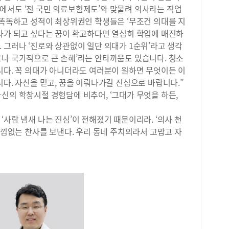
에서도 ‘전 국민 의료보험제도’와 맞물려 의사라는 직업
이 
잘 
 똑똑하고 성적이 최상위권인 학생들은 ‘무조건 의대를 지
구 
의사가 되고 싶다는 꿈이 확고하다면 열심히 학업에 매진하
합니
 그러나 ‘진로와 상관없이 일단 의대가 1순위’라고 생각
해지
로나 국가적으로 큰 손해’라는 안타까움도 있습니다. 청소
국어
니다. 꼭 의대가 아니더라도 여러분이 원하면 무엇이든 이
질 
니다. 자신을 믿고, 꿈을 이뤄나가길 진심으로 바랍니다.”
적 
신의 학창시절 경험담에 비추어, ‘그대가 무엇을 하든,
2학
문제
저는
‘사람 냄새 나는 진심’이 전해졌기 때문이리라. ‘의사 천
와 
 아낌없는 찬사를 보낸다. 우리 동네 주치의라서 고맙고 자
학습
한 
했을
파&
으면
준비
게 
하고
데,