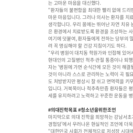
는 고마운 마음을 대신했다.
“환자들의 불편함을 최대한 빨리 없애 드리면
마운 마음입니다. 그러나 의사는 환자를 치
생각합니다. 우리 몸에는 뛰어난 자연 치유 
은 환경에서 치료받도록 환경을 조성하는 사
여기에 덧붙여, 환자들에게 전하는 당부의 말
려 꼭 명심해야 할 건강 지침이기도 하다.
“우리 병원이 대치동 학원가와 인접해 있어서
현대인의 고질병인 척추·관절 통증이나 퇴행
자는 ‘병원에 가면 순식간에 모든 것이 해결
것이 아니라 스스로 관리하는 노력이 곡 필
도 처방받지만 평상시 잘 쉬고 면역력을 키
입니다. 거북목이나 척추측만증 환자들은 평
세를 유지하려고 노력하고 꾸준한 운동을 병
#의대진학목표 #청소년을위한조언
마지막으로 의대 진학을 희망하는 강남서초지
경험담’에서 우러나온 현실적인 조언에 더욱
“대한민국 사회가 전체적으로 저성장 시대