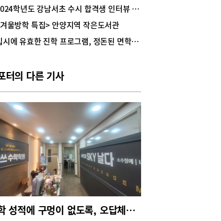
하고파 김수연 학생은 초등학생 때부터 사람의 생
2024학년도 강남서초 수시 합격생 인터뷰 - 울산대 의예과 윤성아(현대고 3)
 구하는 의사의 사명감에 매료되어 막연하게 의사
<겨울방학 특집> 안양지역 작은도서관
꿈꿨고, 의대에 진학하기 위해 더욱더 학업에 열중
. 고등학교에 진학해서는 다양한 의학 분야의 심화
입시에 유효한 진학 프로그램, 정돈된 면학 분위기, 현대고등학교
 활동을 하며 진로 역량을 키우고 자기 성장을 이
나갔다. “저는 의학의 다양한 분야 중 ‘정신의학’에
이 생겼어요, 뇌 속 뉴런들의 연결이 모여 우리의
포터의 다른 기사
 체계를 이룬다는 사실이 신기해 다양한 학교 활동
통해 정신의학에 대해 깊이 있게 탐구했습니다. 정
학의 여러 분야 중 저는 ‘우울증’에 관심이 많습니
사람이 아플 때 병원을 찾고 의술의 도움을 받는 것
‘건강한 삶을 이어 나가고 싶다’라는 의지에서 비롯
 것인데, 우울증에 시달리는 사람들은 삶을 저버리
싶다는 생각을 가진 이들이기에 정신과 의사는 이들
다시 ‘살고 싶다’라는 생각을 가지도록 할 막중한 임
 맡고 있다는 생각이 들었습니다. 정신의학을 심도
 공부해 역량 있는 정신과 의사가 되어 모두가 행
 세상 속에서 건강한 삶을 이어나가는 힘을 갖도록
 것이 제 꿈입니다.” <유의미한 학교 활동>실험 동
 ‘미디어랩 Media Lab’김수연 학생은 현대고 실
수학 성적에 구멍이 없도록, 오답체크 시스템으로 완전 학습시켜
동아리인 미디어랩의 ‘의과’ 조에서 3년간 활동했