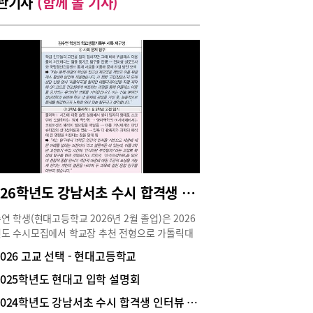
관기사
(함께 볼 기사)
2026학년도 강남서초 수시 합격생 인터뷰 _ 가톨릭대 의예과 1학년 김수연(현대고 졸업)
연 학생(현대고등학교 2026년 2월 졸업)은 2026
도 수시모집에서 학교장 추천 전형으로 가톨릭대
 의예과에 합격해 1학년에 재학 중이다. 전공 역량
2026 고교 선택 - 현대고등학교
키우는 심화 탐구 활동뿐만 아니라 인성 역량과 인
적 소양을 키우며 고교 3년간 성장한 모습이 후배
2025학년도 현대고 입학 설명회
게 귀감이 되고 있다. 김수연 학생의 수시 준비 이
2024학년도 강남서초 수시 합격생 인터뷰 | 중앙대 의예과 1 박근영(현대고 졸)
를 들어봤다. <진로 설정>정신의학을 심도 있게