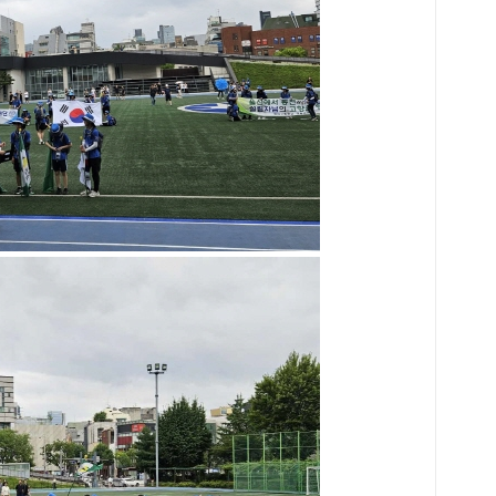
위권
정량
한 
오차
맞춤
링을
된다
결하
클리
학생
교재
차별
춤으
기사
명 
성 
별 
다.
있는
기-
도 
니다
정 
을 
오답
을 
시스
균형
답을
노트
수업
노트
까지
기말
나 
개념
면 
내용
나뉘
노트
구멍
막고