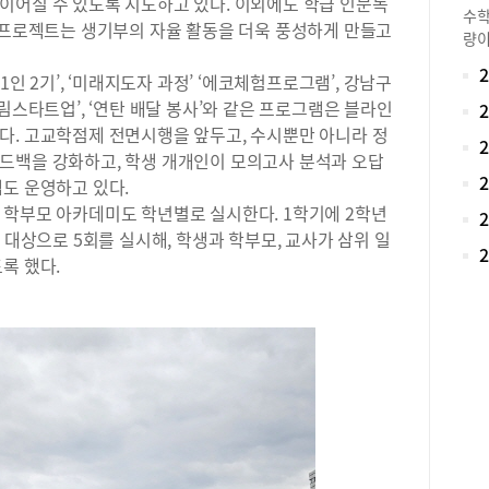
이어질 수 있도록 지도하고 있다. 이외에도 학급 인문독
다.
수학
별 프로젝트는 생기부의 자율 활동을 더욱 풍성하게 만들고
능동
량이
정해
약점
근간
1인 2기’, ‘미래지도자 과정’ ‘에코체험프로그램’, 강남구
과도
통한
림스타트업’, ‘연탄 배달 봉사’와 같은 프로그램은 블라인
점이
동발
의 
다. 고교학점제 전면시행을 앞두고, 수시뿐만 아니라 정
진 
히 
드백을 강화하고, 학생 개개인이 모의고사 분석과 오답
생부
다니
도 운영하고 있다.
표를
어뜨
 학부모 아카데미도 학년별로 실시한다. 1학기에 2학년
했나
초동
기 
 대상으로 5회를 실시해, 학생과 학부모, 교사가 삼위 일
스템
역량
록 했다.
도하
R&
학원
R&
그치
‘흡
과정
균주
익히
동을
홍매
해결
분석
했습
에 
목표
계적
선정
진도
보조