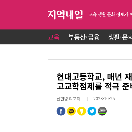
교육
부동산·금융
생활·문
현대고등학교, 매년 재
고교학점제를 적극 준
신현영 리포터
2023-10-25