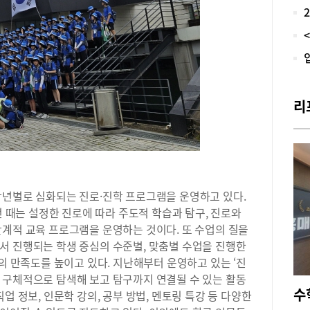
공부
명을
를 
했다
탐구
뤄 
관심
리
의식
을 
신의
다.
은 
되는
학년별로 심화되는 진로·진학 프로그램을 운영하고 있다.
고 
년 때는 설정한 진로에 따라 주도적 학습과 탐구, 진로와
이 
무를
단계적 교육 프로그램을 운영하는 것이다. 또 수업의 질을
있게
서 진행되는 학생 중심의 수준별, 맞춤별 수업을 진행한
복한
두의 만족도를 높이고 있다. 지난해부터 운영하고 있는 ‘진
돕는
 구체적으로 탐색해 보고 탐구까지 연결될 수 있는 활동
아리
업 정보, 인문학 강의, 공부 방법, 멘토링 특강 등 다양한
험 