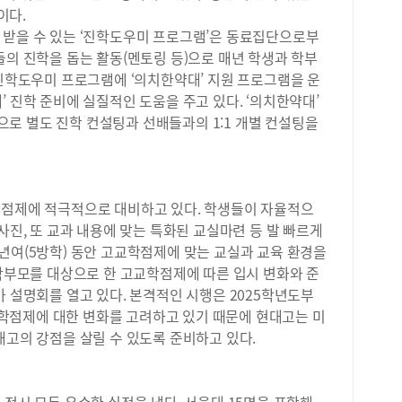
고 
이다.
다.
 받을 수 있는 ‘진학도우미 프로그램’은 동료집단으로부
리고
들의 진학을 돕는 활동(멘토링 등)으로 매년 학생과 학부
지금
 진학도우미 프로그램에 ‘의치한약대’ 지원 프로그램을 운
민하
생부
’ 진학 준비에 실질적인 도움을 주고 있다. ‘의치한약대’
달리
로 별도 진학 컨설팅과 선배들과의 1:1 개별 컨설팅을
결과
후배
나의
수시
학점제에 적극적으로 대비하고 있다. 학생들이 자율적으
땐 
사진, 또 교과 내용에 맞는 특화된 교실마련 등 발 빠르게
련해
상태
년여(5방학) 동안 고교학점제에 맞는 교실과 교육 환경을
공감
 학부모를 대상으로 한 고교학점제에 따른 입시 변화와 준
이르
가 설명회를 열고 있다. 본격적인 시행은 2025학년도부
용은
학점제에 대한 변화를 고려하고 있기 때문에 현대고는 미
음악
대고의 강점을 살릴 수 있도록 준비하고 있다.
머 
의 
후일
과 