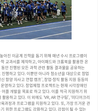
습 
부하
이 
었기
념 
래너
습이
생각
수많
‘과
별로
인드
루어
때 
과 
아 
적으
수를
다.
보다
syh
인드
높아진 이공계 진학을 돕기 위해 매년 수시 프로그램이
아 
과학 교과서를 제작하고, 아이패드와 크롬북을 활용한 온
에게
년 동안 진행된 모든 과학 관련 활동 결과물을 공유하는
은 
로 진행하고 있다. 이뿐만 아니라 청소년을 대상으로 창업
좋은
정신 함양 자사고 연합 캠프’, 창업·창직 활동 지원 등등의
할 
 운영하고 있다. 창업체험 프로젝트는 현재 시각장애인
저 
 어플 개발을 목표로 하고 있다. 이를 적극 지원하기 위
이 
수 
활용하고 있다. 이 외에도 ‘VR, AR 연구팀’, ‘미디어크리
간까
 교육과정과 프로그램을 지원하고 있다. 또, 가장 뜨거운 관
생님
기 위한 프로그램도 강화하고 있다. 강점이 될 수 있는