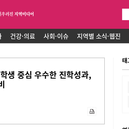
화
건강·의료
사회·이슈
지역별 소식·웹진
태
학생 중심 우수한 진학성과,
비