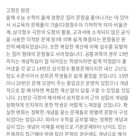
고영은 원장
올해 수능 수학의 출제 경향은 킬러 문항을 풀어나가는 데 있어
서 사교육의 문제풀이 기술(다항함수의 기하학적 의미-비율관
계, 삼각함수 극한의 도형의 활용, 교과서에 소개되지 않은 공식
을 사용한 미적분 문제 등)에 의해 쉽게 해결되는 문항들은 완
전히 배제되었습니다. 또한 복잡한 계산에 의해 실수를 유발하
는 킬러 형태의 문항들도 사라졌습니다. 공통과목의 경우 13번
까지는 개념학습이 잘 되어있는 학생이라면 쉽게 막힘없이 풀
어냈을 것 같고 14번은 삼각함수 활용문제이지만 내신 고난도
정도 수준이어서 상위권 학생들은 쉽게 풀었을 것입니다. 15번
이나 20번은 문제 모양이 주는 중압감은 분명히 있었으나 개념
적으로 잘 해석하면 복잡한 계산 없이 답을 구할 수 있었을 것입
니다. 21번은 극한의 해석에서 삼차함수의 근의 성질의 개념을
정확하게 인지하지 못한 학생은 어렵게 느껴졌을 것입니다. 확
실한 변화는 정확한 개념을 묻는 문제들로 변별력 문항이 구성
되었다는 점입니다. 따라서 수학을 공부할 때는 정확한 개념과
깊이 있는 개념의 이해를 바탕으로 기본문제부터 난이도 있는
문제까지 접근해야 하며 킬러 문항의 경우에도 개념으로 해석