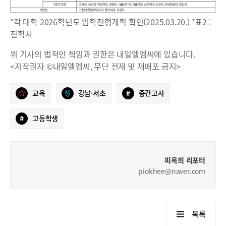
*각 대학 2026학년도 입학전형계획 확인(2025.03.20.) *표2 :
진학사
위 기사의 법적인 책임과 권한은 내일엘엠씨에 있습니다.
<저작권자 ©내일엘엠씨, 무단 전재 및 재배포 금지>
교육
강남·서초
#
중간고사
#
고등학생
피옥희 리포터
piokhee@naver.com
목록