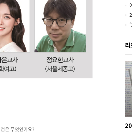
시 
육청
20
청 
육과
학년
안내
리
한 
년에
이 
라 
의 
기준
해 
다.
하고
과목
된다
의적
되며
교과
던 점은 무엇인가요?