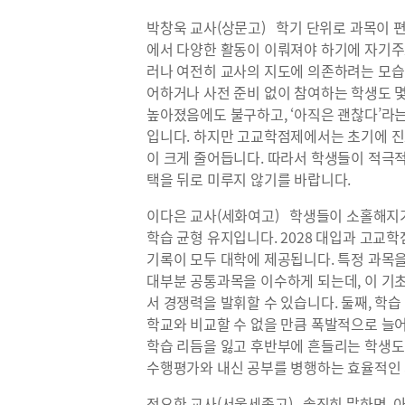
박창욱 교사(상문고) 학기 단위로 과목이 편성
에서 다양한 활동이 이뤄져야 하기에 자기주
러나 여전히 교사의 지도에 의존하려는 모습
어하거나 사전 준비 없이 참여하는 학생도 
높아졌음에도 불구하고, ‘아직은 괜찮다’라
입니다. 하지만 고교학점제에서는 초기에 진
이 크게 줄어듭니다. 따라서 학생들이 적극
택을 뒤로 미루지 않기를 바랍니다.
이다은 교사(세화여고) 학생들이 소홀해지기 
학습 균형 유지입니다. 2028 대입과 고교
기록이 모두 대학에 제공됩니다. 특정 과목
대부분 공통과목을 이수하게 되는데, 이 기
서 경쟁력을 발휘할 수 있습니다. 둘째, 학
학교와 비교할 수 없을 만큼 폭발적으로 늘
학습 리듬을 잃고 후반부에 흔들리는 학생도 
수행평가와 내신 공부를 병행하는 효율적인 
정요한 교사(서울세종고) 솔직히 말하면, 