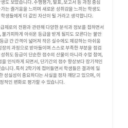
생도 보았습니다. 수행평가, 발표, 보고서 등 과정 중심
와 
아가는 즐거움을 느끼며 새로운 성취감을 느끼는 학생도
학습
한 
 학생들에게 더 값진 자산이 될 거라고 생각합니다.
했을
파&
등급제로의 전환과 관련해 다양한 분석과 정보를 접하면서
으면
, 불가피하게 아쉬운 등급을 받게 될지도 모른다는 불안
준비
등급 간 간격이 넓어져 작은 실수에도 체감하는 아쉬움
게 
 성장의 과정으로 받아들이며 스스로 부족한 부분을 점검
하고
 성취도 등급이 단순한 점수의 산물이 아니라 수업 참여,
데,
 점을 인식하게 되면서, 단기간의 점수 향상보다 장기적인
습니
했습니다. 특히 2학기에 접어들면서 학생들은 결과에 일
하루
내신
 성실성이 중요하다는 사실을 점차 깨닫고 있으며, 이
즉시
정적인 변화로 평가할 수 있습니다.
특히
교재
수능
병행
것이
별로
생들에게
생활