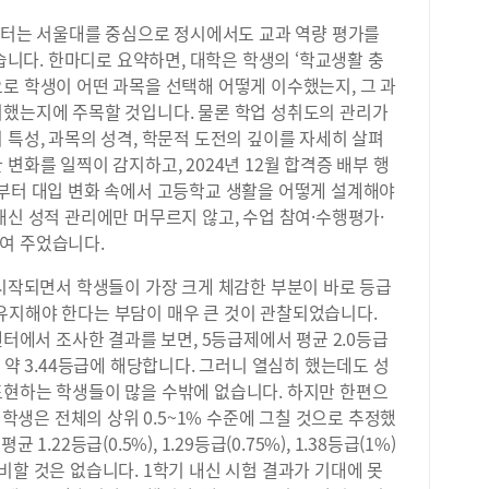
동한
주제
1주
부터는 서울대를 중심으로 정시에서도 교과 역량 평가를
현실
다.
다. 한마디로 요약하면, 대학은 학생의 ‘학교생활 충
을 
편성
로 학생이 어떤 과목을 선택해 어떻게 이수했는지, 그 과
업 
과목
준으
휘했는지에 주목할 것입니다. 물론 학업 성취도의 관리가
계열
수학
 특성, 과목의 성격, 학문적 도전의 깊이를 자세히 살펴
관없
선택
변화를 일찍이 감지하고, 2024년 12월 합격증 배부 행
시하
가장
서부터 대입 변화 속에서 고등학교 생활을 어떻게 설계해야
되지
준으
들은
내신 성적 관리에만 머무르지 않고, 수업 참여·수행평가·
사회
상남
보여 주었습니다.
이 
꼭 
잘 
수학
시작되면서 학생들이 가장 크게 체감한 부분이 바로 등급
구 
활동
유지해야 한다는 부담이 매우 큰 것이 관찰되었습니다.
합니
을 
서 조사한 결과를 보면, 5등급제에서 평균 2.0등급
해지
점,
국어
 약 3.44등급에 해당합니다. 그러니 열심히 했는데도 성
학점
질 
표현하는 학생들이 많을 수밖에 없습니다. 하지만 한편으
교양
적 
는 학생은 전체의 상위 0.5~1% 수준에 그칠 것으로 추정했
의 
2학
교양
.22등급(0.5%), 1.29등급(0.75%), 1.38등급(1%)
문제
이 
비할 것은 없습니다. 1학기 내신 시험 결과가 기대에 못
저는