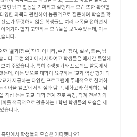
학에
하는
 융합형 탐구 활동을 기획하고 실행하는 모습 또한 확인할
로 
을 
마케
할 다양한 과목과 관련하여 능동적으로 질문하며 학습을 확
려대
실제
 진로가 뚜렷하지 않은 학생들도 여러 과목을 접하면서
를 
관리
 이어가야 할지 고민하는 모습들을 보여주었는데, 이는
수 
데,
있습니다.
년도
보다
장과
&a
년도
‘결과(점수)’만이 아니라, 수업 참여, 질문, 토론, 탐
생활
이수
남습니다. 그런 의미에서 세화여고 학생들은 매시간 몰입해
에 
교과
과 
 보여 주었습니다. 특히 수행평가와 프로젝트 활동에서
용)
히 
했는데, 이는 앞으로 대학이 요구하는 ‘교과 역량 평가’와
수’
학생
 학교가 제공하는 다양한 프로그램에 주체적으로 참여하
에서
도가
‘누리어울 캠프’에서의 심화 탐구, 세화고와 함께하는 남
과목
문제
분야
을 직접 듣는 고교-대학 연계 진로 특강, 각계 전문가의
습니
과정
 기회를 적극적으로 활용하는 1학년 학생들의 모습은 세
방송
진로
주었습니다.
가능
방법
제를
기별
탐구
교지
는 
는 
등)’ 측면에서 학생들의 모습은 어떠했나요?
확하