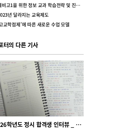
고려해야 할 점을 살펴봤다. 참고자료 서울특별시교
예비고1을 위한 정보 교과 학습전략 및 진로·진학 정보
교육연구정보원 <2025학년도 입학생을 위한
2023년 달라지는 교육제도
22 개정 교육과정 선택 과목 안내서>, 경상남도교육
<선택과목 뭐하지?>2022 개정 교육과정 특징과 교
‘고교학점제’에 따른 새로운 수업 모델
정 편제서울특별시교육청교육연구정보원 <2025
도 입학생을 위한 2022 개정 교육과정 선택 과목
서>에는 2022 개정 교육과정 및 과목 선택과 관련
포터의 다른 기사
내용이 담겨 있다.2022 개정 교육과정은 현 고1 학
 고교학점제로 시행, 적용됐다. 고교학점제는 학생
기초 소양과 기본 학력을 바탕으로 진로·적성에 따
과목을 선택하고, 과목 출석률(실제 운영 수업 횟수
2/3 이상), 학업 성취율(40% 이상) 등 과목별 이수
을 충족하면 과목마다 학점을 취득하고 이를 누적
192학점 이상에 도달하면 졸업을 인정받는 제도이
 고교학점제는 학생이 자기주도적으로 과목을 선택
 이수하는 것이 성장의 출발이 되는 교육과정으로
의 선택으로부터 시작하고 책임 이수를 통해 완성
. (표1 참조)2022 개정 교육과정은 교과(군)와 창
 체험활동(자율·자치, 동아리, 진로 활동)으로 편성
 교과는 ‘보통 교과’와 ‘전문 교과’로 나뉜다. 보통
2026학년도 정시 합격생 인터뷰 _ 서울대 경영학과 1학년 한지호(숙명여고 졸업)
는 공통 과목과 선택과목으로 나뉘며 선택과목은