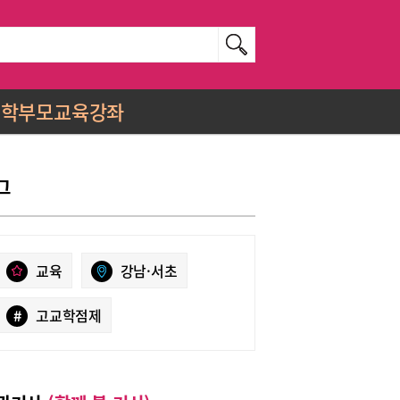
학부모교육강좌
그
교육
강남·서초
#
고교학점제