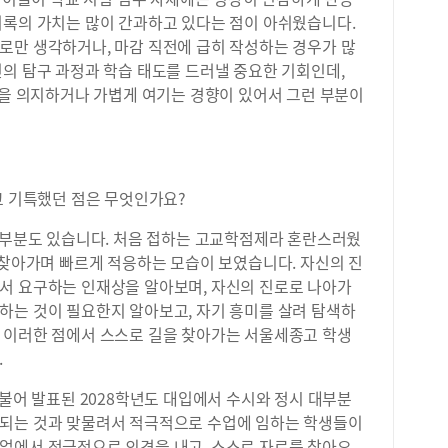
와 
과목
기록의 가치는 많이 간과하고 있다는 점이 아쉬웠습니다.
엇인
과목
로만 생각하거나, 마감 직전에 급히 작성하는 경우가 많
하며
이수
의 탐구 과정과 학습 태도를 드러낼 중요한 기회인데,
형 
족하
진행
님을 의지하거나 가볍게 여기는 경향이 있어서 그런 부분이
학생
또한
90
구성
키워
했습
의 
회장
는 
고 기특했던 점은 무엇인가요?
사이
등학
소통
여러
 부분도 있습니다. 처음 접하는 고교학점제라 혼란스러웠
시를
가 
과정
 찾아가며 빠르게 적응하는 모습이 보였습니다. 자신의 진
가 
량을
서 요구하는 인재상을 알아보며, 자신의 진로로 나아가
털(
세일
하는 것이 필요한지 알아보고, 자기 흥미를 살려 탐색하
(w
2학
 이러한 점에서 스스로 길을 찾아가는 서울세종고 학생
(j
특)
전공
.
있었
‘전
로도
불어 발표된 2028학년도 대입에서 수시와 정시 대부분
: 
이를
생을
상되는 것과 맞물려서 적극적으로 수업에 임하는 학생들이
팅 
2 
업에서 적극적으로 의견을 내고, 스스로 자료를 찾아오