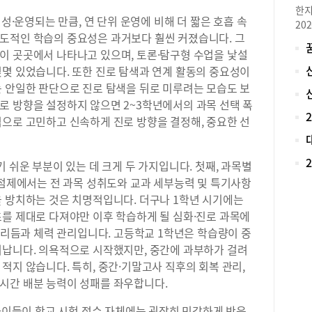
일반
한지
전문
·운영되는 만큼, 연 단위 운영에 비해 더 짧은 호흡 속
20
무 
도적인 학습의 중요성은 과거보다 훨씬 커졌습니다. 그
로 
등학
이 곳곳에서 나타나고 있으며, 토론·탐구형 수업을 낯설
재학
학습
아니
몇몇 있었습니다. 또한 진로 탐색과 연계 활동의 중요성이
전문
대입
는 안일한 판단으로 진로 탐색을 뒤로 미루려는 모습도 보
[예
비 
로 방향을 설정하지 않으면 2~3학년에서의 과목 선택 폭
특별
로 
적으로 고민하고 신속하게 진로 방향을 결정해, 중요한 선
위한
가 
에서
했던
용)
학,
개,
쉬운 부분이 있는 데 크게 두 가지입니다. 첫째, 과목별
대학
부터
학점제에서는 전 과목 성취도와 교과 세부능력 및 특기사항
비를
선택
을 방치하는 것은 치명적입니다. 더구나 1학년 시기에는
경영
가 
초를 제대로 다져야만 이후 학습하게 될 심화·진로 과목에
제 
다.
니다
습 리듬과 체력 관리입니다. 고등학교 1학년은 학습량이 중
자신
리 
어납니다. 의욕적으로 시작했지만, 중간에 과부하가 걸려
융합
을 
적지 않습니다. 특히, 중간·기말고사 직후의 회복 관리,
목’
의 
나뉜
시간 배분 능력이 성패를 좌우합니다.
배우
과목
매력
아이들이 학교 시험 점수 자체에는 굉장히 민감하게 반응
(수