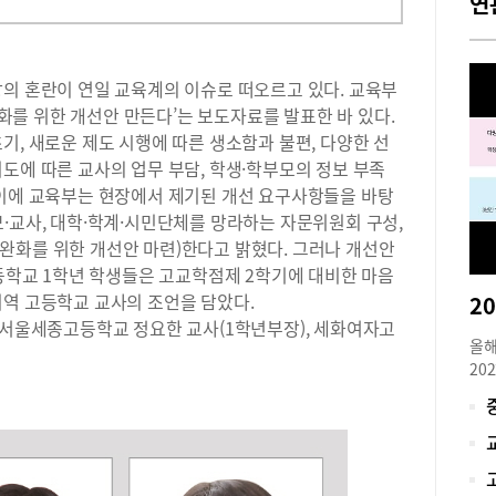
연
장의 혼란이 연일 교육계의 이슈로 떠오르고 있다. 교육부
 완화를 위한 개선안 만든다’는 보도자료를 발표한 바 있다.
기, 새로운 제도 시행에 따른 생소함과 불편, 다양한 선
도에 따른 교사의 업무 부담, 학생·학부모의 정보 부족
 이에 교육부는 현장에서 제기된 개선 요구사항들을 바탕
·교사, 대학·학계·시민단체를 망라하는 자문위원회 구성,
완화를 위한 개선안 마련)한다고 밝혔다. 그러나 개선안
고등학교 1학년 학생들은 고교학점제 2학기에 대비한 마음
지역 고등학교 교사의 조언을 담았다.
 서울세종고등학교 정요한 교사(1학년부장), 세화여자고
올해
20
도 
교육
교육
입을
에 