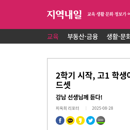
교육
부동산·금융
생활·문
2학기 시작, 고1 학
드셋
강남 선생님께 듣다!
피옥희 리포터
2025-08-28