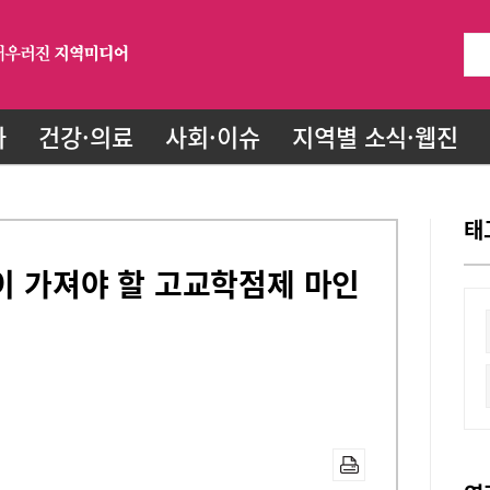
화
건강·의료
사회·이슈
지역별 소식·웹진
태
생이 가져야 할 고교학점제 마인