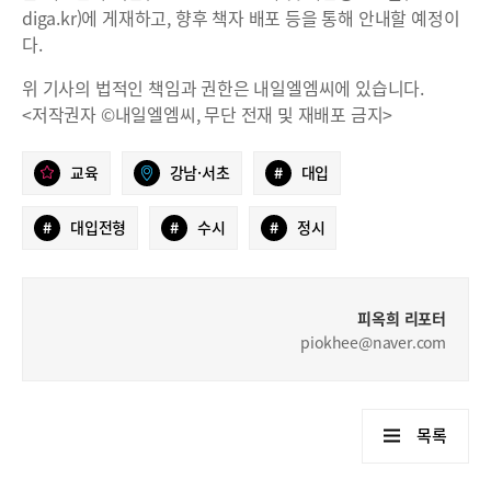
diga.kr)에 게재하고, 향후 책자 배포 등을 통해 안내할 예정이
다.
위 기사의 법적인 책임과 권한은 내일엘엠씨에 있습니다.
<저작권자 ©내일엘엠씨, 무단 전재 및 재배포 금지>
교육
강남·서초
#
대입
#
대입전형
#
수시
#
정시
피옥희 리포터
piokhee@naver.com
목록