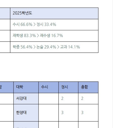
까지
급까
원에
할 
문제
과제
전년
지 
장 
습관
부하
도움
서 
로 
공부
도 
리는
에게
한다