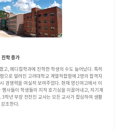
를 
념과
하며
꼼하
형준
관을
고등
1학
방식
위해
열 진학 증가
일에
회는
했고, 메디컬학과에 진학한 학생의 수도 늘어났다. 특히
다.
전형으로 알려진 고려대학교 계열적합형에 2명의 합격자
수업
시 경쟁력을 여실히 보여주었다. 현재 영신여고에서 이
이 
한 행사들이 학생들의 지적 호기심을 이끌어내고, 자기계
씩 
 3학년 부장 전찬진 교사는 모든 교사가 합심하여 생활
제를
 강조한다.
개별
고1
다.
에 
노원