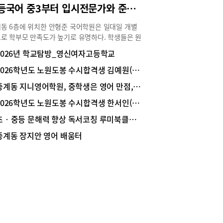
고등국어 중3부터 입시전문가와 준비해야 국어성적 상승
동 6층에 위치한 안형준 국어학원은 일대일 개별
로 학부모 만족도가 높기로 유명하다. 학생들은 원
 꼼꼼한 밀착관리로 공부 습관이 형성돼서 국어성
2026년 학교탐방_영신여자고등학교
 상승곡선을 그린다. 안형준 원장은 대치동에서 시
서 중계동 유명 학원에서 특목반을 이끌어 온 고등
2026학년도 노원도봉 수시합격생 김예원(서울대 사회교육학과 입학/혜성여고 졸)
 경력 20년의 입시전문가이다. 안형준 원장에게
중계동 지니영어학원, 중학생은 영어 만점, 고등학생은 영어 1등급 만드는 학원
의 고등국어 학습비법을 들어 보고, 초‧중학생들
고등국어 준비 방법을 물어보았다.원장의 일대일 개
2026학년도 노원도봉 수시합격생 한서인(고려대 의과대학 입학/영신여고 졸)
도로 학부모 만족도가 높다안형준 국어학원은 중3
초‧중등 문해력 향상 독서코칭 루미북클럽 은행사거리 센터 확장이전
 고3까지 입시국어를 가르친다. 평상시에는 수능
를 준비하고, 내신 시험 기간에는 5주에서 6주 정
중계동 장지안 영어 배움터
내신 대비 수업을 집중적으로 한다. 고등국어를 전
로 가르치기 때문에 인근 각 학교의 고등학교 학생
 다니고 있다. 안형준 국어학원은 주 1회 3시간 수
 하지만, 학생에 따라서는 주 2회도 가능하다. 정
 한 반에 3명으로 과외식 수업이라 학부모의 만족
 높다. 1명씩 일대일 지도를 하고 복습과 테스트까
수업시간에 이루어진다. 학생의 능력에 맞는 개별
이고 숙제도 학생 수준에 맞게 내주고 있다. 숙제