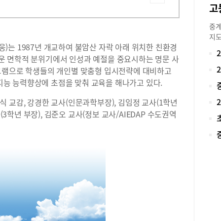
중계
지도
)는 1987년 개교하여 불암산 자락 아래 위치한 친환경
장의
적이
운 면학적 분위기에서 인성과 예절을 중요시하는 명문 사
작해
그램으로 학생들의 개인별 맞춤형 입시전략에 대비하고
국어
능 능력향상에 초점을 맞춰 교육을 해나가고 있다.
학원
의 
 교감, 강경한 교사(인문과학부장), 김임정 교사(1학년
별지
(3학년 부장), 김준오 교사(정보 교사/AIEDAP 수도권역
부터
국어
도 
문으
들이
업을
원은
도가
지 
진도