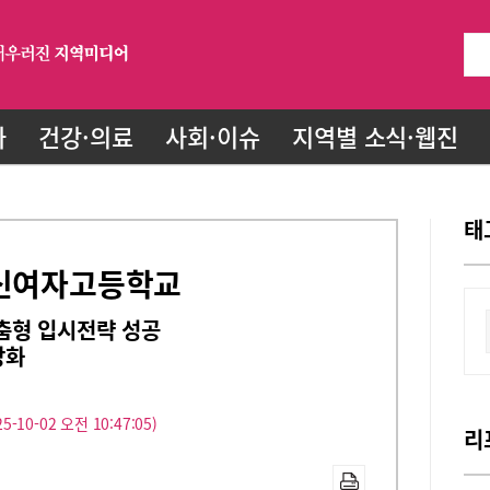
화
건강·의료
사회·이슈
지역별 소식·웹진
태
영신여자고등학교
춤형 입시전략 성공
강화
5-10-02 오전 10:47:05)
리