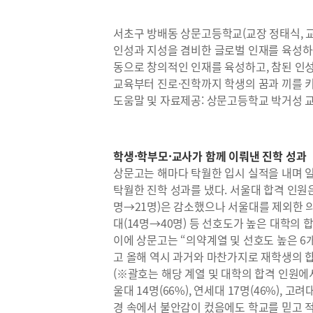
서초구 방배동 상문고등학교(교장 정태식, 교
인성과 지성을 겸비한 글로벌 인재를 육성하
동으로 창의적인 인재를 육성하고, 참된 인성
교육부터 진로·진학까지 학생의 꿈과 끼를 키
도움말 및 자료제공: 상문고등학교 박거성 
학생·학부모·교사가 함께 이뤄낸 진학 성과
상문고는 해마다 탁월한 입시 실적을 내며 일
탁월한 진학 성과를 냈다. 서울대 합격 인원은
명→21명)은 감소했으나 서울대를 제외한 의·
대(14명→40명) 등 선호도가 높은 대학의 
이에 상문고는 “의약계열 및 선호도 높은 6개
고 올해 역시 과거와 마찬가지로 재학생의 합격
(※괄호는 해당 계열 및 대학의 합격 인원에서
울대 14명(66%), 연세대 17명(46%), 고
경 속에서 불안감이 컸음에도 학교를 믿고 