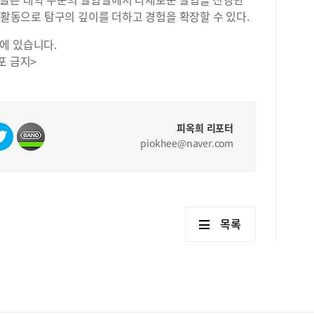
주제
한 활동으로 탐구의 깊이를 더하고 경험을 확장할 수 있다.
현실
을 
에 있습니다.
업 
포 금지>
준으
수학
선택
가장
피옥희 리포터
준으
사회
piokhee@naver.com
이 
잘 
구 
합니
해지
목록
국어
질 
적 
2학
문제
저는