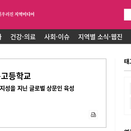
화
건강·의료
사회·이슈
지역별 소식·웹진
태
상문고등학교
 지성을 지닌 글로벌 상문인 육성