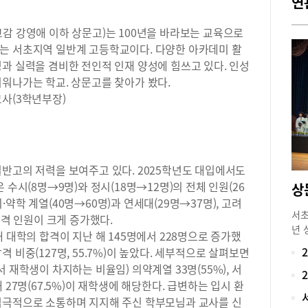
연
감 강영애 이하 상문고)는 100년을 바라보는 교육으로
는 서초지역 일반계 고등학교이다. 다양한 아카데미 활
과 실력을 겸비한 전인적 인재 양성에 힘쓰고 있다. 인성
워나가는 학교. 상문고를 찾아가 봤다.
교사(3학년부장)
반고의 저력을 보여주고 있다. 2025학년도 대입에서도
 수시(8명→9명)와 정시(18명→12명)의 전체 인원(26
약학 계열(40명→60명)과 연세대(29명→37명), 고려
서초
합격 인원이 크게 증가했다.
년 
 대학의 합격이 지난 해 145명에서 228명으로 증가했
다.
 비중(127명, 55.7%)이 높았다. 세부적으로 살펴보면
생들
 재학생이 차지하는 비율임) 의약계열 33명(55%), 서
의 
려대 27명(67.5%)이 재학생에 해당한다. 급변하는 입시 환
에게
적극적으로 소통하며 지지해 주신 학부모님과 교사를 신
의 