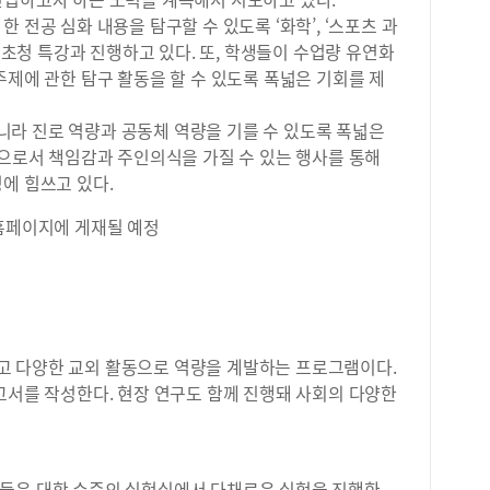
학에
 전공 심화 내용을 탐구할 수 있도록 ‘화학’, ‘스포츠 과
로 
마케
별 명사 초청 특강과 진행하고 있다. 또, 학생들이 수업량 유연화
실제
주제에 관한 탐구 활동을 할 수 있도록 폭넓은 기회를 제
관리
데,
라 진로 역량과 공동체 역량을 기를 수 있도록 폭넓은
보다
원으로서 책임감과 주인의식을 가질 수 있는 행사를 통해
&a
에 힘쓰고 있다.
생활
에 
 홈페이지에 게재될 예정
과 
히 
학생
도가
문제
습니
고 다양한 교외 활동으로 역량을 계발하는 프로그램이다.
방송
고서를 작성한다. 현장 연구도 함께 진행돼 사회의 다양한
가능
제를
탐구
는 
확하
들은 대학 수준의 실험실에서 다채로운 실험을 진행한