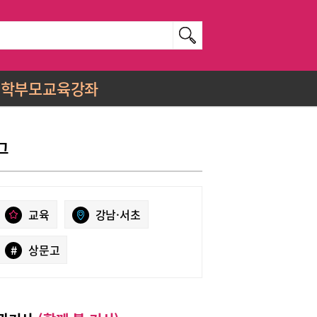
학부모교육강좌
그
교육
강남·서초
#
상문고