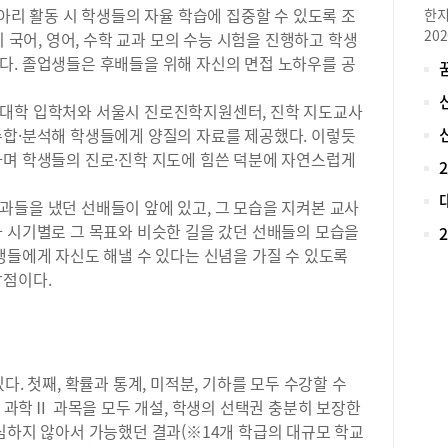
례’
동아리 활동 시 학생들의 자율 학습에 집중할 수 있도록 조
한지
부모
20
지 국어, 영어, 수학 교과 모의 수능 시험을 진행하고 학생
임과
로 
다. 졸업생들은 후배들을 위해 자신의 면접 노하우를 공
“전
재학
절을
아니
 대학 입학처와 서울시 진로진학지원센터, 진학 지도교사
날의
대입
책임
수합·분석해 학생들에게 양질의 자료를 제공했다. 이렇듯
비 
했다
하며 학생들의 진로·진학 지도에 힘쓴 덕분에 자연스럽게
로 
가 
했던
과들을 냈던 선배들이 앞에 있고, 그 모습을 지켜본 교사
학,
라 시기별로 그 목표와 비슷한 길을 갔던 선배들의 모습을
대학
생들에게 자신도 해낼 수 있다는 신념을 가질 수 있도록
비를
강점이다.
경영
제 
니다
리 
을 
다. 첫째, 확률과 통계, 미적분, 기하를 모두 수강할 수
의 
지 과학Ⅱ 과목을 모두 개설, 학생의 선택권 충분히 보장한
배우
심하지 않아서 가능했던 결과(※14개 학급의 대규모 학교
매력