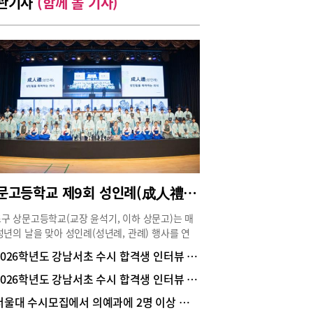
관기사
(함께 볼 기사)
상문고등학교 제9회 성인례(成人禮) 행사 스케치
구 상문고등학교(교장 윤석기, 이하 상문고)는 매
성년의 날을 맞아 성인례(성년례, 관례) 행사를 연
 성인례란 성인이 되는 출발점에서 성인이 되는 학
2026학년도 강남서초 수시 합격생 인터뷰 _ 서울대 경제학부 1학년 양윤서(상문고 졸업)
에게 자각할 수 있는 기회를 제공하고, 성인으로서
의무와 책임을 일깨우는 의식이다. 더불어 청소년들
2026학년도 강남서초 수시 합격생 인터뷰 | 서울대 컴퓨터공학부 1학년 김승현(상문고 졸)
 성인례(성년례, 관례)를 통해서 사람과 사람 사이
서울대 수시모집에서 의예과에 2명 이상 합격생을 배출한 학교
관계와 관계성을 인지하는 기회를 주고 성인으로서