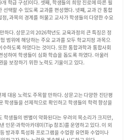
8~9개 학급 구성)이다. 셋째, 학생들의 희망 진로에 따른 필
와 
엇인
 선택할 수 있도록 교과를 편성했다. 넷쨰, 교과 간 통합
하며
설정, 과목의 경계를 허물고 교사가 학생들의 다양한 수요
형 
진행
하다. 상문고의 2026학년도 교육과정의 큰 특징은 정
또한
시험 범위에 해당하는 주요 교과를 모두 학교지정 과목으
구성
에 이수하도록 하였다는 것이다. 또한 통합과학과 통합사회
했습
 편성하여 학생들이 심화 학습을 돕도록 하였다. 아울러
회장
사이
을 보장하기 위한 노력도 기울이고 있다.
소통
시를
과정
량을
선제 대응 노력도 주목할 만하다. 상문고는 다양한 진단평
세일
2학
운 학생들을 선제적으로 확인하고 학생들의 학력 향상을
특)
있었
도 학생들의 변별이 약화된다는 우려의 목소리가 크지만,
로도
 인문·과학아카데미(Tip 참조)를 운영하고 있다. 이 외
이를
미’ 등 방과후 특성화 프로그램을 수업량 유연화 수업이나
팅 
편입하고자 하는 노력을 계속해서 시도하고 있다.