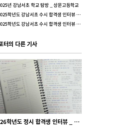
자부심과 책임감 및 자긍심을 고취시킴과 아울러 세
2025년 강남서초 학교 탐방 _ 상문고등학교
 살아가기 위한 가르침을 주는데 그 참뜻이 있다.
2025학년도 강남서초 수시 합격생 인터뷰 | 서울대 건축학과 1학년 곽우진(상문고 졸업)
을 날을 앞둔 2026년 5월 13일, 상문고 성인례 현
 생생하게 전한다. 어른이 되었음을 선포하는 ‘관
2025학년도 강남서초 수시 합격생 인터뷰 | 서울대 의예과 1학년 정은율(상문고 졸업)
성년을 날을 앞둔 2026년 5월 13일 상문고 3학년
들은 전교생이 강당에 모여 학부모들과 담임교사
지켜보는 가운데 제9회 성인례를 실시했다.전통적
포터의 다른 기사
 통과의례였던 관혼상제 중 첫머리의 ‘관례’는 아
 어른이 되었음을 선포하는 행사이자 사회적 역할
그에 맞는 책임감을 고양하는 행사로 오늘날에는 매
5월 셋째 주 월요일 ‘성년의 날’을 기념하는 것에 그
이 남아있다.행사에 참여한 상문고 교사는 “전통
예절을 중시하는 상문고등학교에서는 성인이 되는
들에게 자신의 의무와 책임을 일깨우며, 세상을 살
기 위한 가르침을 주고자 전통적인 관례를 재구성
‘성인례’를 실시한다.”라고 설명했다. 관례-초례-자
례 순으로 행사 진행 독립된 아이의 인격을 존중하
성인의 의복을 갖추어 입히고 관을 씌우는 ‘관례’와
교사가 성인이 되었음을 축하하며 정성스레 내려
차를 나누어 마시는 ‘초례’, 성인이 된 아이들을 독
2026학년도 정시 합격생 인터뷰 _ 서울대 경영학과 1학년 한지호(숙명여고 졸업)
 인격체로 존중하며 새로 ‘자’를 수여하는 ‘자 관자