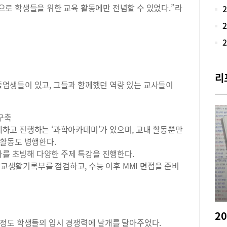
의 
로 학생들을 위한 교육 활동에만 전념할 수 있었다.”라
상을
성년
장을
례’
학생
가 
리
으로
업생들이 있고, 그들과 함께했던 역량 있는 교사들이
이가
과 
년 
구축
흔적
하고 진행하는 ‘과학아카데미’가 있으며, 교내 활동뿐만
과 
활동도 병행한다.
학생
강사를 초빙해 다양한 주제 특강을 진행한다.
아가
생활기록부를 점검하고, 수능 이후 MMI 면접을 준비
해 
관자
여 
담임
준 
립된
정도 학생들의 입시 경쟁력에 날개를 달아주었다.