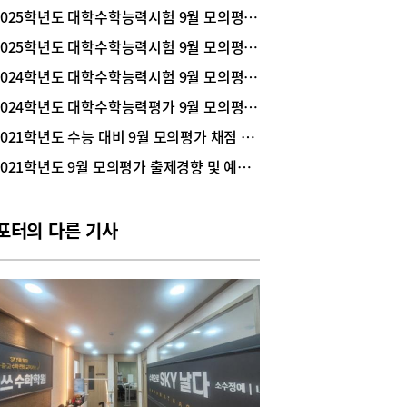
모의평가(이하 9월 모평)가 오는 2025년 9월 3일
2025학년도 대학수학능력시험 9월 모의평가 채점 결과
)에 치러진다. 평가원의 모의평가 실시 목적은 수험
게 자신의 학업 능력 진단과 보충, 새로운 문제 유
2025학년도 대학수학능력시험 9월 모의평가 9월 4일(수) 실시
 대한 적응 기회를 제공하며, 2026학년도 대학수
2024학년도 대학수학능력시험 9월 모의평가 출제경향과 마무리 학습 전략
력시험 응시 예정자의 학력 수준 파악을 통해 적정
도를 유지하기 위한 것이다. 수험생들에게는 수능
2024학년도 대학수학능력평가 9월 모의평가 9월 6일(수) 실시
 경향을 미리 살펴보고 수시 지원 시 가늠자 역할
2021학년도 수능 대비 9월 모의평가 채점 결과 분석
하는 매우 중요한 시험이기도 하다. 9월 모평 접수
 중 눈에 띄는 점은 탐구 선택 비율이다. 기존의 과
2021학년도 9월 모의평가 출제경향 및 예상 등급컷
구(과탐) 두 과목을 선택하던 자연 계열 학생들이
탐구(사탐) 영역을 선택해 응시하는, 이른바 ‘사탐
 현상이 이번 9월 모평에서도 핵심 변수로 떠올랐
포터의 다른 기사
 2026학년도 대학수학능력시험 9월 모의평가 접수
을 살펴봤다.도움말 종로학원 임성호 대표9월 모
졸업생 응시자 수 역대 두 번째2026학년도 수능 9
모평 접수자 현황을 보면 전체 응시자는 515,900명
 전년보다 27,608명 늘었다. 이중 재학생은
0,210명(79.5%)으로 전년도 381,733명(78.2%)
 28,477명이 늘었다. 졸업생은 105,690명
0.5%)으로 전년도 106,559명(21.8%) 보다 869명
줄었다.종로학원 임성호 대표는 “2026학년도 수능
도 졸업생은 지난해 비해 비슷하거나 소폭 감소할