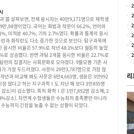
월 
(수
응시
생에
과’를 살펴보면, 전체 응시자는 40만9,171명으로 재학생
형에
 9만,98명이었다. 국어는 화법과 작문이 66.2%, 언어와
학능
1%, 미적분 40.7%, 기하 2.7%였다. 확률과 통계의 응시
난이
출제
통런과 화작런도 다소 증가한 것으로 보인다. 탐구과목에
을 
 응시한 비율은 57.9%로 작년 48.1%보다 월등히 높았
현황
.0%로 상승했다. 반면 과탐 2개를 응시한 비율은 22.7%로
학탐
 사탐런의 집결지는 사회문화로 모아졌다. 9월모평 기준 사
사회
가 가장 두드러졌다. 사문이 20만3,787명으로 가장 많
런’
리
 작년과 비교해 봐도 사문은 6만4,663명, 생윤은 3만992
다.
가장 많다고 하는 지구과학Ⅰ도 지난 해 보다 3만855명
현황
평 
8% 감소)이 감소했다. 특히 화학Ⅰ은 1만7,892명 감소해, 2
월 
8.3%감소). 자연계 수험생들은 수능최저 충족뿐만 아니라
으로
수능까지 긴장을 늦출 수 없는 상황이 되었다.
41
보다
(2
이 
에서