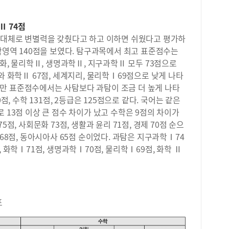
홍매
20
분석
도 5
에 
Ⅱ 74점
20
계적
면 대체로 변별력을 갖췄다고 하고 이하면 쉬웠다고 평가하
도 5
진도
수학영역 140점을 보였다. 탐구과목에서 최고 표준점수는
20
위권
모평
문화, 물리학Ⅱ, 생명과학Ⅱ, 지구과학Ⅱ 모두 73점으로
한 
최고
와 화학Ⅱ 67점, 세계지리, 물리학Ⅰ69점으로 낮게 나타
맞춤
수학
만 표준점수에서는 사탐보다 과탐이 조금 더 높게 나타
된다
현황
클리
점, 수학 131점, 2등급은 125점으로 같다. 국어는 같은
19
교재
 13점 이상 큰 점수 차이가 났고 수학은 9점의 차이가
과탐
춤으
점, 사회문화 73점, 생활과 윤리 71점, 경제 70점 순으
러진
명 
 68점, 동아시아사 65점 순이었다. 과탐은 지구과학Ⅰ74
에서
별 
증가
, 화학Ⅰ71점, 생명과학Ⅰ70점, 물리학Ⅰ69점, 화학 Ⅱ
있는
월 
도 
목에
정 
다.
오답
에 
시스
인원
포
답을
서는
수업
명이
까지