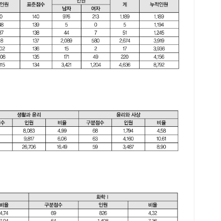
서 
나 
명으
면 
에서
나뉘
로 
구멍
학년
습 
Ⅰ이
이 
1,
념 
이처
습이
에서
수많
대표
별로
가에
루어
명 
과 
이내
적으
리와
다.
다.
syh
것으
라 
상황
증가
할 
원에
다.