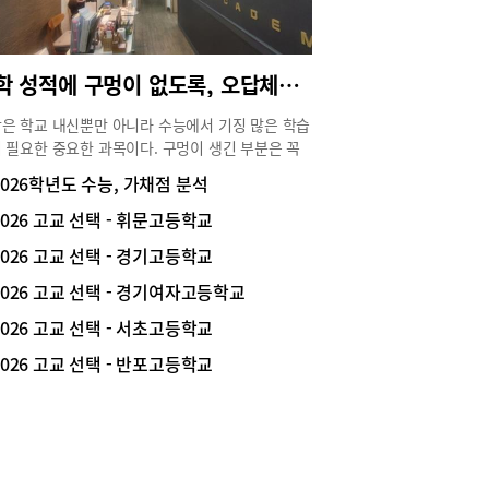
로 예상된다. 참고로 지난해 수능 졸업생 접수자는
1,893명이었다. 이번 9월 모평 졸업생 105,690명
2011학년도 이후 사실상 역대 두 번째라고 할 수 있
수학 성적에 구멍이 없도록, 오답체크 시스템으로 완전 학습시켜
라며 “2022학년도 9월 모의평가는 졸업생
9,615명, 2025학년도는 106,559명, 2026학년도
은 학교 내신뿐만 아니라 수능에서 기징 많은 학습
105,690명이다. 이중 2022학년도는 9월 모평 접수
 필요한 중요한 과목이다. 구멍이 생긴 부분은 꼭
게 코로나 백신 접종으로 허수 인원이 포함돼 있
을 극복해야 다음 단계로 나갈 수 있고, 또 고득점
2026학년도 수능, 가채점 분석
 따라서 지난해 9월 모평 106,559명 다음으로
 연결될 수 있다. 하지만 많은 학생들이 자신의 약
11학년도 이후 졸업생 응시자 수가 역대 두 번째에
 무엇인지 정확하게 파악하고 메꾸기 보다 많은 양
2026 고교 선택 - 휘문고등학교
한다. 특히, 2024학년도 이후 9월 모평에서 연속
문제를 풀거나 혹은 선행으로 해결하려고 한다. 특
째 졸업생 10만 명 이상으로, 졸업생 규모는 여전히
2026 고교 선택 - 경기고등학교
대규모 강의식으로 진도와 과정중심의 수업만 찾아
 높은 상황”이라고 덧붙였다. (표1 참조) 표1.
게 되는데, 이는 오히려 수학에 대한 자신감을 떨
2026 고교 선택 - 경기여자고등학교
26학년도 대학수학능력시험 9월 모의평가 졸업생
리고 결국 성적까지도 불안하게 흔들리게 된다. 서
재학생 접수 현황(2021~2026학년도) *2022학년도
2026 고교 선택 - 서초고등학교
에 위치한 홍매쓰 수학학원은 철저한 오답 학습 시
수자 코로나19 백신 접종) ※표1 : 종로학원9월 모
으로 수학 실력과 성적에 구멍이 생기지 않도록 지
2026 고교 선택 - 반포고등학교
‘사탐런’ 현상 두드러져2026학년도 수능 9월 모평
고 있다. 개념학습부터 실전연습까지홍매쓰 수학
 영역 접수자 현황을 보면 사탐은 391,449명
의 홍성일 원장은 “수학은 단순하게 배우는 것에
1.3%)으로 전년도 290,421명(53.2%)보다
는 과목이 아닙니다. 모르는 것을 배우고 익히는
1,028명이 늘었다. 이제 임 대표는 “9월 모평 기준
이 반드시 필요한데요, 배우는데 1시간이 든다면
 접수 비율을 보면 2012학년도 60.9%, 2013학년
는 데 3시간이 필요한 과목입니다” 라고 말한다.
9.0%, 2014학년도 59.0%, 2015학년도 59.1%,