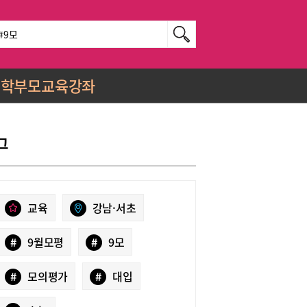
학부모교육강좌
그
교육
강남·서초
#
9월모평
#
9모
#
모의평가
#
대입