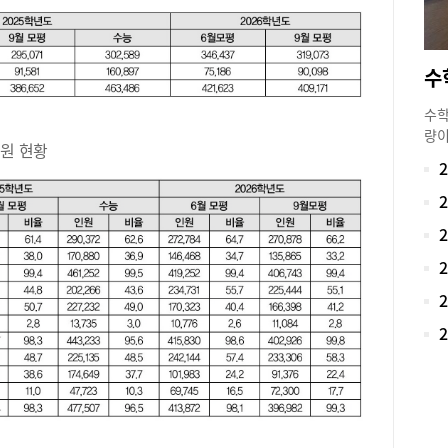
것으
18
은 
다”
10
수학
는 
량이
자에
인원 현황
약점
다.
과도
20
점이
해당
의 
3년
히 
매우
다니
20
어뜨
& 
초동
(접
스템
평 
도하
탐구
학원
(6
그치
10
과정
사탐
익히
도 5