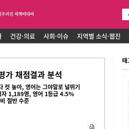
화
건강·의료
사회·이슈
지역별 소식·웹진
태
의평가 채점결과 분석
 컷 높아, 영어는 그야말로 널뛰기
자 1,189명, 영어 1등급 4.5%
대비 절반 수준