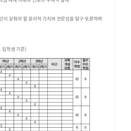
않는
함된
로 
료인이 갖춰야 할 윤리적 가치와 전문성을 탐구·토론하며
과 
다르
맛있
했다
에 
 입학생 기준)
에 
다.
돌돌
리고
않고
머니
드럽
게 
그리
아 
한 
곡밥
밥과