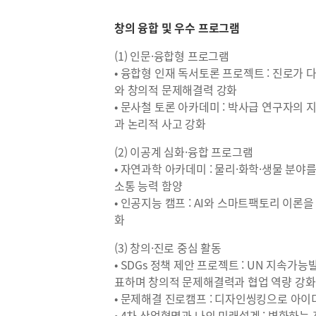
창의 융합 및 우수 프로그램
(1) 인문·융합형 프로그램
• 융합형 인재 독서토론 프로젝트 : 진로가
와 창의적 문제해결력 강화
• 문사철 토론 아카데미 : 박사급 연구자의
과 논리적 사고 강화
(2) 이공계 심화·융합 프로그램
• 자연과학 아카데미 : 물리·화학·생물 분
소통 능력 함양
• 인공지능 캠프 : AI와 스마트팩토리 이론
화
(3) 창의·진로 중심 활동
• SDGs 정책 제안 프로젝트 : UN 지속
표하며 창의적 문제해결력과 협업 역량 강화
• 문제해결 진로캠프 : 디자인씽킹으로 아
• 4차 산업혁명과 나의 미래설계 : 변화하는