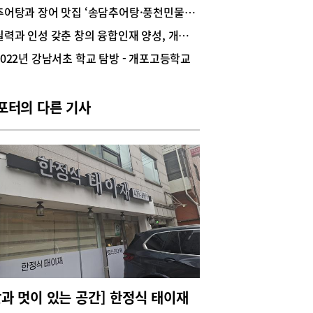
하게 놓여 있고, 입구 쪽으로 주방, 안쪽으로 셀프
추어탕과 장어 맛집 ‘송담추어탕·풍천민물장어’
 배치돼 있다. 이곳의 시그니처 메뉴인 ‘옛날손짜
실력과 인성 갖춘 창의 융합인재 양성, 개포고등학교
은 7,000원으로 요즘 물가를 생각하면 ‘혜자’로운
이다. 짬뽕과 볶음밥은 8,000원이고 단골 메뉴인
2022년 강남서초 학교 탐방 - 개포고등학교
수육(中18,000원 大30,000원)’은 겉바속촉의 진수
보여준다. 특히, 면 종류는 탱글탱글한 수타면에 간
세지 않아 남녀노소 누구에게나 인기 만점. 아울러
포터의 다른 기사
롭게 구성된 세트 메뉴가 눈길을 끈다. 짬뽕+짜장,
밥+짜장, 볶음밥+짬뽕, 탕수육+짜장, 탕수육+짬
 탕수육+볶음밥 등이며 가격은 9,000원~11,000원
 이외에도 깐쇼새우, 당면잡채, 잡채밥, 군만두와 여
 메뉴인 국내산 검은콩의 ‘콩국수(10,000원)’가 있
 위치: 강남구 개포로 615 지하 1층 110호영업시
 오전 10시~오후 9시, 일요일 휴무문의: 02-451-
3
맛과 멋이 있는 공간] 한정식 태이재