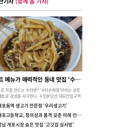
관기사
(함께 볼 기사)
세트 메뉴가 매력적인 동네 맛집 ‘수타손짜장’
로 직접 만드는 수타면? ‘수타손짜장’이라는 상호
레트로 감성을 자극한다. 수인분당선 대모산입구역
 출구로 나와 직진하면 석탑프라자 상가가 보이고,
개포동역 생고기 전문점 ‘우리생고기’
건물 지하 1층에 ‘수타손짜장’이 있다. 입구 옆에
22 한국소비자산업평가 중식 부문에서 ‘우수상’을
개포고등학교, 창의성과 품격 갖춘 미래 인재 양성
했다는 입간판이 서 있어 신뢰감을 안겨준다.안으
강남 개포시장 숨은 맛집 ‘고깃집 심서방’
들어서면 넓고 쾌적한 공간에 원목 테이블과 의자가