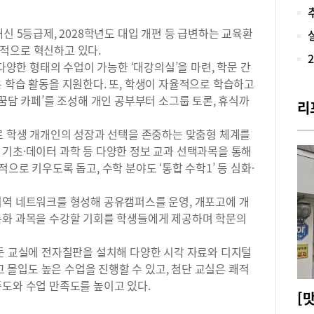
깔끔
바가
신 5등급제, 2028학년도 대입 개편 등 급변하는 교육환
장’
적으로 혁신하고 있다.
가격
 다양한 형태의 수업이 가능한 ‘대강의실’을 마련, 학문 간
‘탕
를 
 학습 활동을 지원한다. 또, 학생이 자율적으로 학습하고
이 
‘꿈담 카페’를 조성해 개인 공부부터 소그룹 토론, 휴식까
리
다채
볶음
로 학생 개개인의 성장과 선택을 존중하는 맞춤형 체계를
뽕,
 기초·데이터 과학 등 다양한 정보 교과 선택과목을 통해
선.
으로 키우도록 돕고, 수학 분야도 ‘통합 수학1’ 등 심화·
름철
다.
간:
역 네트워크를 형성해 공유캠퍼스를 운영, 개포고에 개
976
특화 과목을 수강할 기회를 학생들에게 제공하며 학문의
모든 교실에 전자칠판을 설치해 다양한 시각 자료와 디지털
몰입도 높은 수업을 진행할 수 있고, 첨단 교실은 쾌적
중도와 수업 만족도를 높이고 있다.
[