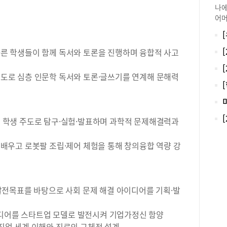
나에
어머
한 
방문
무릎
 다른 학생들이 함께 독서와 토론을 진행하며 융합적 사고
할 
이블
 지도로 심층 인문학 독서와 토론·글쓰기를 연계해 문해력
먹지
위주
소개
도 
야를 학생 주도로 탐구·실험·발표하며 과학적 문제해결력과
발렛
어도
을 배우고 로봇팔 조립·제어 체험을 통해 창의융합 역량 강
주차
가니
간에
을 
지인
가능발전목표를 바탕으로 사회 문제 해결 아이디어를 기획·발
2만
뭔가
이디어를 스타트업 모델로 발전시켜 기업가정신 함양
번에
 직업 세계 이해와 진로의 구체적 설계