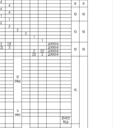
“밥
솥밥
을 
찌개
짜 
반찬
런 
머니
싶어
행복
검색
서울
선A
3:
원-
11:
브레