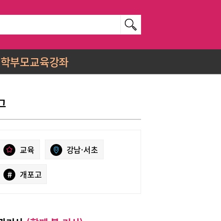
학부모교육강좌
그
교육
강남·서초
#
개포고