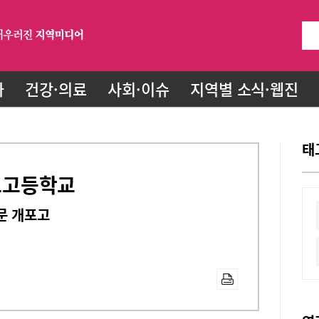
화
건강·의료
사회·이슈
지역별 소식·웹진
태
개포고등학교
문 개포고