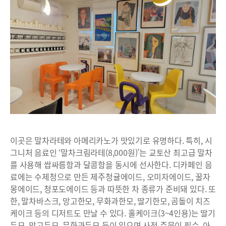
이곳은 말차라테와 아메리카노가 맛있기로 유명하다. 특히, 시
그니처 음료인 ‘말차크림라테(8,000원)’는 교토산 최고급 말차
를 사용해 쌉싸름함과 달콤함을 동시에 선사한다. 디카페인 음
료에는 수제청으로 만든 제주청귤에이드, 오미자에이드, 꿀자
몽에이드, 청포도에이드 등과 따뜻한 차 종류가 준비돼 있다. 또
한, 말차바스크, 망고한모, 무화과한모, 딸기한모, 곰돌이 치즈
케이크 등의 디저트도 만날 수 있다. 홀케이크(3~4인용)는 딸기
두모, 망고두모, 무화과두모 등이 있으며 사전 주문이 필수. 아