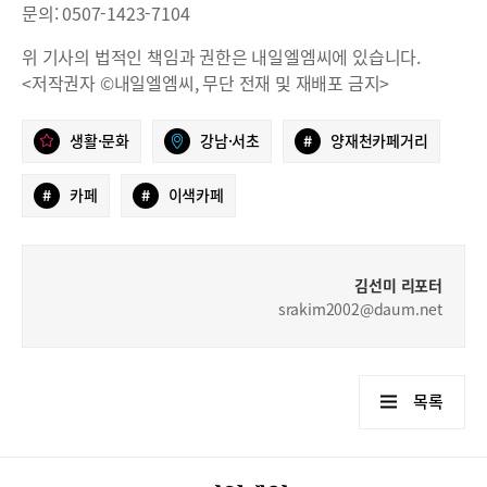
문의: 0507-1423-7104
위 기사의 법적인 책임과 권한은 내일엘엠씨에 있습니다.
<저작권자 ©내일엘엠씨, 무단 전재 및 재배포 금지>
생활·문화
강남·서초
#
양재천카페거리
#
카페
#
이색카페
김선미 리포터
srakim2002@daum.net
목록