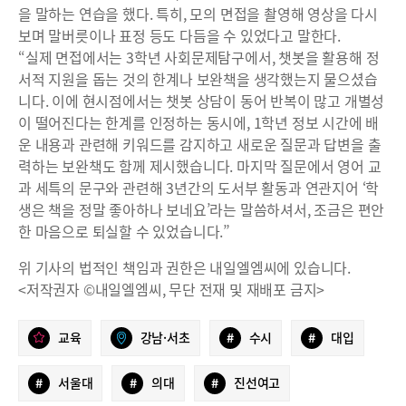
을 말하는 연습을 했다. 특히, 모의 면접을 촬영해 영상을 다시
보며 말버릇이나 표정 등도 다듬을 수 있었다고 말한다.
“실제 면접에서는 3학년 사회문제탐구에서, 챗봇을 활용해 정
서적 지원을 돕는 것의 한계나 보완책을 생각했는지 물으셨습
니다. 이에 현시점에서는 챗봇 상담이 동어 반복이 많고 개별성
이 떨어진다는 한계를 인정하는 동시에, 1학년 정보 시간에 배
운 내용과 관련해 키워드를 감지하고 새로운 질문과 답변을 출
력하는 보완책도 함께 제시했습니다. 마지막 질문에서 영어 교
과 세특의 문구와 관련해 3년간의 도서부 활동과 연관지어 ‘학
생은 책을 정말 좋아하나 보네요’라는 말씀하셔서, 조금은 편안
한 마음으로 퇴실할 수 있었습니다.”
위 기사의 법적인 책임과 권한은 내일엘엠씨에 있습니다.
<저작권자 ©내일엘엠씨, 무단 전재 및 재배포 금지>
교육
강남·서초
#
수시
#
대입
#
서울대
#
의대
#
진선여고