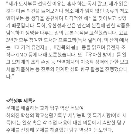
“제가 도서부를 선택한 이유는 혼자 하는 독서 말고, 제가 읽은
것과 다른 의견을 들어보거나 평소 제가 읽지 않던 종류의 책도
읽어보는 등 생각을 공유하며 다각적인 해석을 찾아보고 싶었
기 때문입니다. 특히, 유한성과 같은 인간의 본질에 관한 작품을
탐독하며 생명을 다루는 일의 근본 목적을 고찰했습니다. 고교
3년간 모두 참여한 도서관 프로그램(독서 릴레이, 책 산책)에서
는 『이기적 유전자』, 『침묵의 봄』 등을 읽으며 유전자 조
작과 GMO 등에 대해 토론했습니다. 또 『우아한 방어』를 읽
고 보체계의 조직 손상 등 면역체계의 이중적 성격에 관한 보고
서를 제출하는 등 진로와 연계한 심화 탐구 활동을 진행했습니
다.”
<학생부 세특>
문제를 해결하는 교과 탐구 역량 돋보여
허의진 학생의 학교생활기록부 세부능력 및 특기사항(이하 세
특)에는 일상 혹은 각 수업 내용에 대한 의문에서 출발한 탐구
주제를 선정해 문제를 해결했던 탐구 역량이 돋보인다.