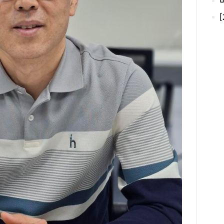
소개
도 
발렛
어도
주차
가니
간에
을 
지인
2만
뭔가
번에
않는
함된
로 
과 
다르
맛있
했다
에 
에 
다.