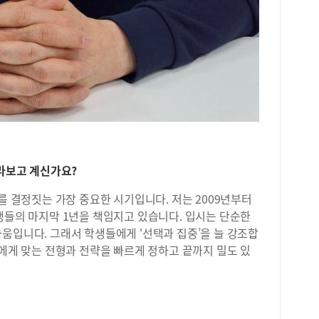
돌돌
리고
않고
머니
드럽
게 
그리
아 
한 
곡밥
밥과
바라보고 계신가요?
“밥
솥밥
를 결정짓는 가장 중요한 시기입니다. 저는 2009년부터
을 
생들의 마지막 1년을 책임지고 있습니다. 입시는 단순한
찌개
움입니다. 그래서 학생들에게 ‘선택과 집중’을 늘 강조합
짜 
신에게 맞는 전형과 전략을 빠르게 정하고 끝까지 밀도 있
반찬
런 
머니
싶어
행복