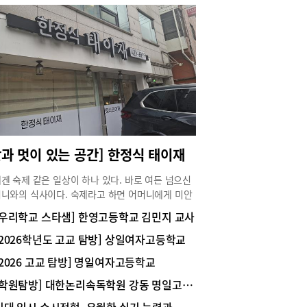
맛과 멋이 있는 공간] 한정식 태이재
겐 숙제 같은 일상이 하나 있다. 바로 여든 넘으신
니와의 식사이다. 숙제라고 하면 어머니에게 미안
마음이 들지만, 매번 숙제 검사를 받는 듯한 깐깐한
[우리학교 스타샘] 한영고등학교 김민지 교사
 후기를 들어야 하니 엄청 고난도 숙제이긴 하다.
과 허리가 좋지 않은 어머니와의 외식은 고려해야
[2026학년도 고교 탐방] 상일여자고등학교
것이 한둘이 아니다. 주차가 가능해야 하고, 좌식 테
[2026 고교 탐방] 명일여자고등학교
만 있는 곳은 안 된다. 또, 언젠가부터 매운 음식을
 못하셔서 너무 매운 메뉴도 제외시켜야 하고 고기
[학원탐방] 대한논리속독학원 강동 명일고덕 교육원 / 하남 미사강일 교육원
나 회도 안 된다.그래서 찾는 곳이 한정식. 친구의