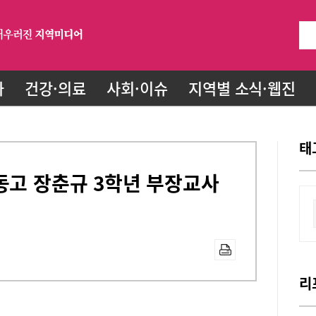
화
건강·의료
사회·이슈
지역별 소식·웹진
태
동고 장춘규 3학년 부장교사
리