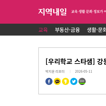
교육
부동산·금융
생활·문
[우리학교 스타샘] 강
박지윤 리포터
2026-05-11