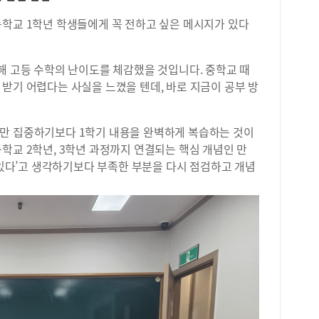
보여
본기
등학교
1
학년 학생들에게 꼭 전하고 싶은 메시지가 있다
화려
명이
지,
해 고등 수학의 난이도를 체감했을 것입니다
.
중학교 때
는 
 받기 어렵다는 사실을 느꼈을 텐데
,
바로 지금이 공부 방
에만 집중하기보다
1
학기 내용을 완벽하게 복습하는 것이
등학교
2
학년
, 3
학년 과정까지 연결되는 핵심 개념인 만
있다
’
고 생각하기보다 부족한 부분을 다시 점검하고 개념