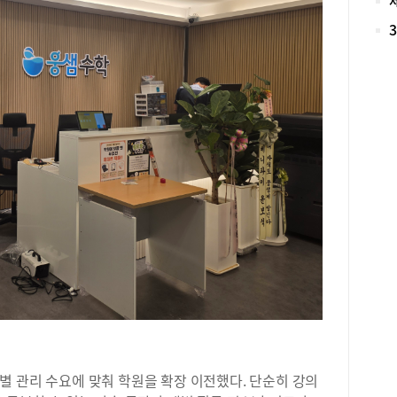
다.
봄이
인 
비롯
명에
대회
다.
더 
시험
자신
니다
경이
위기
하얘
던 
못하
경험
술학
다는
고 
력올
별 관리 수요에 맞춰 학원을 확장 이전했다
.
단순히 강의
‘굴