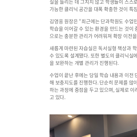
실을 늘리는 데 그치지 않고 학생들이 스스로
가능한 클리닉 공간을 대폭 확충한 것이 특
김영웅 원장은
“
최근에는 단과학원도 수업만
학습을 이어갈 수 있는 환경을 만드는 것이
으로는 충분한 관리가 어려워져 확장 이전을
새롭게 마련된 자습실은 독서실형 책상과 학
수 있도록 설계됐다
.
또한 별도의 클리닉실에
을 보완하는 개별 관리가 진행된다
.
수업이 끝난 후에는 당일 학습 내용과 이전
해 보충지도를 진행한다
.
단순히 문제를 많이
하는 과정에 중점을 두고 있으며
,
실제로 이
고 있다
.