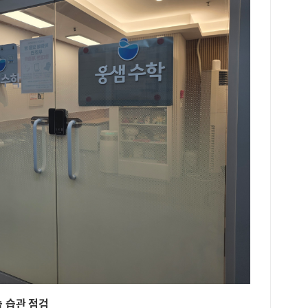
지 
과 
이 
니다
다.
학생
기 
도 
차이
지 
다.
‘표
많이
공개
어려
존재
니다
하게
고 
출보
리하
 습관 점검