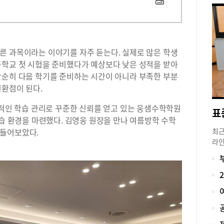
다른 과목이라는 이야기를 자주 듣는다
.
실제로 많은 학생
등학교 첫 시험을 준비했다가 예상보다 낮은 성적을 받아
순히 다음 학기를 준비하는 시간이 아니라 부족한 부분
전환점이 된다
.
적인 학습 관리로 꾸준한 신뢰를 얻고 있는 웅샘수학학원
학습 환경을 마련했다
.
김영웅 원장을 만나 여름방학 수학
 들어보았다
.
최근
라인
면서
고 
경쟁
앞두
거둔
장혜
비 