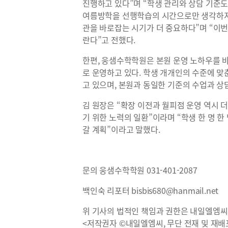
진행하고 있다
”
며
“
학생 관리와 상담 기준
여름방학을 선행학습의 시간으로만 생각하
관을 바로잡는 시기가 더 중요하다
”
며
“
이번
란다
”
고 전했다
.
한편
,
웅샘수학학원은 본원 운영 노하우를 바
로 운영하고 있다
.
학생 개개인의 수준에 맞
고 있으며
,
본원과 동일한 기준의 수업과 상
김 원장은
“
확장 이전과 월피점 운영 역시 
기 위한 노력의 일환
”
이라며
“
학생 한 명 
갈 계획
”
이라고 말했다
.
문의 웅샘수학학원
031-401-2087
백인숙 리포터
bisbis680@hanmail.net
위 기사의 법적인 책임과 권한은 내일엘엠씨
<저작권자 ©내일엘엠씨, 무단 전재 및 재배