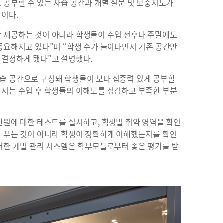
 공부할 수 있는 자습 공간과 개별 질문 및 보충지도가
됐다
징이다
.
석 
하대
 제공하는 것이 아니라 학생들이 수업 전후나 주말에도
어떻
 중요해지고 있다
”
며
“
학생 수가 늘어나면서 기존 공간만
그래
 결정하게 됐다
”
고 설명했다
.
하도
수시
습 공간으로 구성돼 학생들이 보다 집중력 있게 공부할
는 
서는 수업 후 학생들의 이해도를 점검하고 부족한 부분
본기
이 
대다
 단원에 대한 테스트를 실시하고
,
학생별 취약 영역을 확인
기회
 푸는 것이 아니라 학생이 정확하게 이해했는지를 확인
생들
사례
러한 개별 관리 시스템은 학부모들로부터 좋은 평가를 받
은 
약해
로운
니다
배운
다.
나올