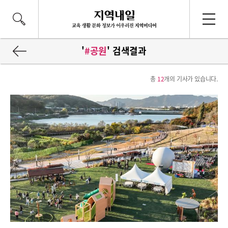
'
#공원
' 검색결과
총
12
개의 기사가 있습니다.