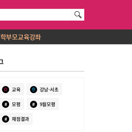
학부모교육강좌
그
교육
강남·서초
#
모평
#
9월모평
#
채점결과