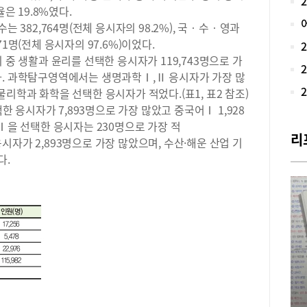
율은 19.8%였다.
형에
는 382,764명(전체 응시자의 98.2%), 국‧수‧영과
학능
난이
1명(전체 응시자의 97.6%)이었다.
출제
 중 생활과 윤리를 선택한 응시자가 119,743명으로 가
을 
다. 과학탐구영역에서는 생명과학Ⅰ,Ⅱ 응시자가 가장 많
현황
리학과 화학을 선택한 응시자가 적었다.(표1, 표2 참조)
학탐
응시자가 7,893명으로 가장 많았고 중국어Ⅰ 1,928
사회
어Ⅰ을 선택한 응시자는 230명으로 가장 적
런’
리
자가 2,893명으로 가장 많았으며, 수산·해운 산업 기
다.
현황
다.
평 
월 
으로
41
보다
(2
이 
에서
것으
18