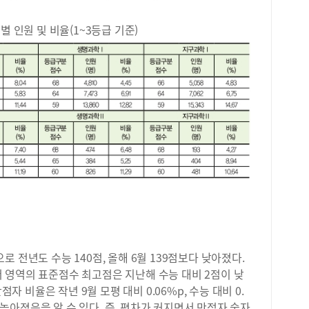
탐구
의평
는 
사탐
별 인원 및 비율(1~3등급 기준)
확하
주제
현실
을 
업 
준으
수학
선택
가장
준으
사회
이 
잘 
구 
합니
해지
 전년도 수능 140점, 올해 6월 139점보다 낮아졌다.
국어
 영역의 표준점수 최고점은 지난해 수능 대비 2점이 낮
질 
점자 비율은 작년 9월 모평 대비 0.06%p, 수능 대비 0.
적 
2학
아졌음을 알 수 있다. 즉, 편차가 커지면서 만점자 숫자