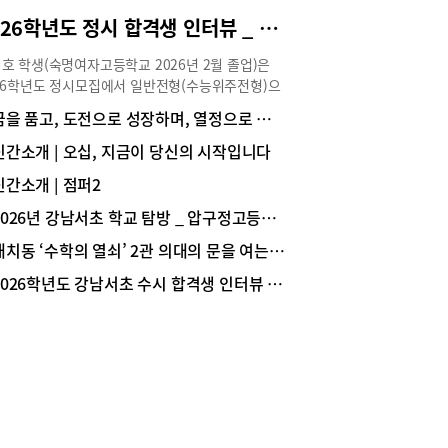
2011학년도 이후 사실상 역대 두 번째라고 할 수 있
2026학년도 정시 합격생 인터뷰 _ 서울대 경영학과 1학년 한지호(숙명여고 졸업)
라며 “2022학년도 9월 모의평가는 졸업생
9,615명, 2025학년도는 106,559명, 2026학년도
호 학생(숙명여자고등학교 2026년 2월 졸업)은
105,690명이다. 이중 2022학년도는 9월 모평 접수
26학년도 정시모집에서 일반전형(수능위주전형)으
게 코로나 백신 접종으로 허수 인원이 포함돼 있
서울대학교 경영대학 경영학과에 합격해 1학년에
꿈을 품고, 도전으로 성장하며, 열정으로 미래를 준비하는 학교, 중대부고
 따라서 지난해 9월 모평 106,559명 다음으로
 중이다. 수시와 정시를 동시에 준비하며 학업뿐
11학년도 이후 졸업생 응시자 수가 역대 두 번째에
라 학교 활동에도 적극적으로 참여해 학교 안에서
신간소개 | 오십, 지금이 당신의 시작입니다
한다. 특히, 2024학년도 이후 9월 모평에서 연속
 경쟁력을 탄탄히 쌓았다. 한지호 학생의 대입 준
째 졸업생 10만 명 이상으로, 졸업생 규모는 여전히
신간소개 | 점퍼2
이야기를 생생하게 전한다.Story ① 전공 선택과 진
 높은 상황”이라고 덧붙였다. (표1 참조) 표1.
역량 쌓기 Q 경영 분야로 진로를 설정하게 된 계기
2026년 강남서초 학교 탐방 _ 압구정고등학교
26학년도 대학수학능력시험 9월 모의평가 졸업생
궁금합니다.저는 처음부터 경영학과 진학을 목표로
재학생 접수 현황(2021~2026학년도) *2022학년도
대치동 ‘수학의 열쇠’ 2관 의대의 문을 여는 ‘황금열쇠 스터디 프로그램’
 것은 아닙니다. 오히려 정치외교학, 심리학, 사회
수자 코로나19 백신 접종) ※표1 : 종로학원9월 모
 역사학 등 사회과학 전반에 관심이 많아 사회과학
2026학년도 강남서초 수시 합격생 인터뷰 _ 서울대 의예과 1학년 문범준(중산고 졸업)
‘사탐런’ 현상 두드러져2026학년도 수능 9월 모평
 진학을 고민하기도 했습니다. 그러던 중 수시 준
 영역 접수자 현황을 보면 사탐은 391,449명
 위해 학교생활기록부(이하 학생부)를 관리하면서
1.3%)으로 전년도 290,421명(53.2%)보다
학은 사람의 심리와 사회 현상을 이해하고 이를 실
1,028명이 늘었다. 이제 임 대표는 “9월 모평 기준
기업 경영에 적용하는 학문이라는 점을 알게 되었습
 접수 비율을 보면 2012학년도 60.9%, 2013학년
. 특히 경영학과의 세부 전공 중 마케팅과 인사관
9.0%, 2014학년도 59.0%, 2015학년도 59.1%,
분야는 심리학과 사회학 등 다양한 사회과학적 지식
16학년도 58.6%, 2017학년도 54.7%, 2018학년
활용한다는 점이 매우 흥미롭게 다가왔습니다. 하나
2.5%, 2019학년도 53.1%, 2020학년도 54.7%,
학문만 깊게 배우기보다 여러 분야의 지식을 폭넓게