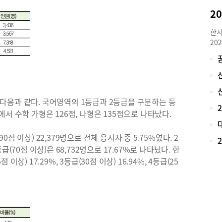
은 
다”
10
한지
는 
20
자에
로 
다.
재학
20
아니
해당
대입
3년
비 
매우
다음과 같다. 국어영역의 1등급과 2등급을 구분하는 등
로 
20
서 수학 가형은 126점, 나형은 135점으로 나타났다.
가 
& 
했던
(접
학,
 이상) 22,379명으로 전체 응시자 중 5.75%였다. 2
평 
대학
3등급(70점 이상)은 68,732명으로 17.67%로 나타났다. 한
탐구
비를
점 이상) 17.29%, 3등급(30점 이상) 16.94%, 4등급(25
(6
경영
10
제 
사탐
니다
도 5
리 
20
을 
도 5
의 