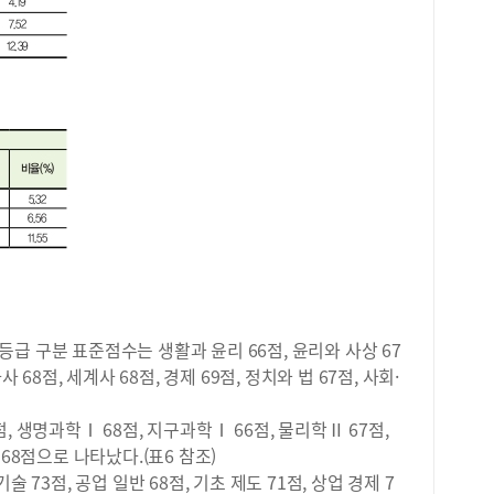
20
배우
도 5
매력
20
와 
모평
엇인
최고
하며
수학
형 
현황
진행
19
또한
과탐
구성
러진
했습
에서
회장
증가
사이
월 
소통
목에
시를
아
다.
과정
급 구분 표준점수는 생활과 윤리 66점, 윤리와 사상 67
에 
량을
 68점, 세계사 68점, 경제 69점, 정치와 법 67점, 사회·
인원
세일
서는
2학
명이
, 생명과학Ⅰ 68점, 지구과학Ⅰ 66점, 물리학Ⅱ 67점,
특)
서 
68점으로 나타났다.(표6 참조)
있었
명으
 73점, 공업 일반 68점, 기초 제도 71점, 상업 경제 7
로도
에서