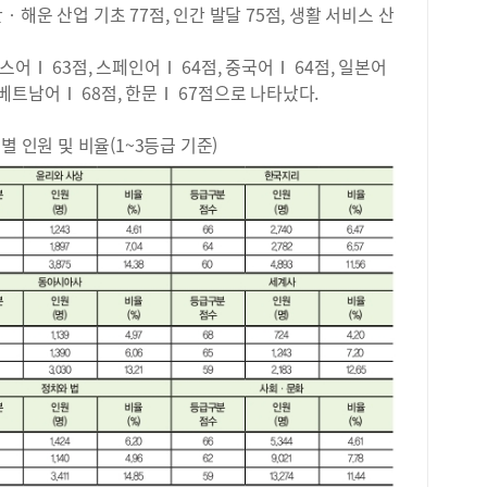
이를
수산‧해운 산업 기초 77점, 인간 발달 75점, 생활 서비스 산
로 
팅 
학년
학에
어Ⅰ 63점, 스페인어Ⅰ 64점, 중국어Ⅰ 64점, 일본어
Ⅰ이
로 
1,
, 베트남어Ⅰ 68점, 한문Ⅰ 67점으로 나타났다.
마케
이처
실제
에서
별 인원 및 비율(1~3등급 기준)
관리
대표
데,
가에
보다
명 
&a
이내
생활
리와
에 
다.
과 
것으
히 
라 
학생
상황
도가
증가
문제
할 
습니
원에
방송
다.
가능
월)
제를
평가