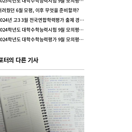
2025학년도 대학수학능력시험 9월 모의평가 채점 결과
 대한 적응 기회를 제공하며, 2026학년도 대학수
어려웠던 6월 모평, 이후 무엇을 준비할까?
력시험 응시 예정자의 학력 수준 파악을 통해 적정
도를 유지하기 위한 것이다. 수험생들에게는 수능
2024년 고3 3월 전국연합학력평가 출제 경향 및 활용법
 경향을 미리 살펴보고 수시 지원 시 가늠자 역할
2024학년도 대학수학능력시험 9월 모의평가 출제경향과 마무리 학습 전략
하는 매우 중요한 시험이기도 하다. 9월 모평 접수
 중 눈에 띄는 점은 탐구 선택 비율이다. 기존의 과
2024학년도 대학수학능력평가 9월 모의평가 9월 6일(수) 실시
구(과탐) 두 과목을 선택하던 자연 계열 학생들이
탐구(사탐) 영역을 선택해 응시하는, 이른바 ‘사탐
 현상이 이번 9월 모평에서도 핵심 변수로 떠올랐
포터의 다른 기사
 2026학년도 대학수학능력시험 9월 모의평가 접수
을 살펴봤다.도움말 종로학원 임성호 대표9월 모
졸업생 응시자 수 역대 두 번째2026학년도 수능 9
모평 접수자 현황을 보면 전체 응시자는 515,900명
 전년보다 27,608명 늘었다. 이중 재학생은
0,210명(79.5%)으로 전년도 381,733명(78.2%)
 28,477명이 늘었다. 졸업생은 105,690명
0.5%)으로 전년도 106,559명(21.8%) 보다 869명
줄었다.종로학원 임성호 대표는 “2026학년도 수능
도 졸업생은 지난해 비해 비슷하거나 소폭 감소할
로 예상된다. 참고로 지난해 수능 졸업생 접수자는
1,893명이었다. 이번 9월 모평 졸업생 105,690명