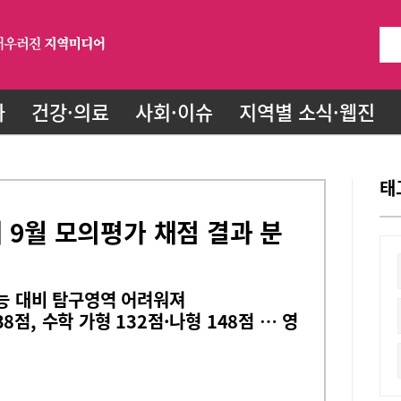
화
건강·의료
사회·이슈
지역별 소식·웹진
태
비 9월 모의평가 채점 결과 분
수능 대비 탐구영역 어려워져
점, 수학 가형 132점·나형 148점 … 영