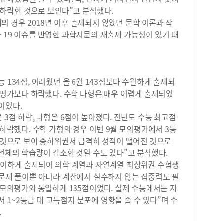
문제
하락한 것으로 보인다”고 분석했다.
저는
 경우 2018년 이후 출제되지 않았던 문학 이론과 작
와 
 19 이슈를 반영한 과학지문의 재출제 가능성이 있기 때
학습
한 
했을
파&
으면
 134점, 어려웠던 올 6월 143점보다 수월하게 출제되
준비
모의평가보다 하락했다. 수학 나형은 매우 어렵게 출제되었
게 
이었다.
하고
 3점 하락, 나형은 6점이 높아졌다. 전년도 수능 최고점
데,
 하락했다. 수학 가형의 경우 이번 9월 모의평가에서 3등
습니
진 것으로 보아 중하위권서 급격히 성적이 떨어진 것으로
하루
 전체의 학습량이 감소한 것일 수도 있다”고 분석했다.
내신
즉시
 평이하게 출제되어 의학 계열과 자연계열 최상위권 수험생
특히
 문제 풀이뿐 아니라 계산에서 실수하지 않는 집중력도 필
교재
월 모의평가와 동일하게 135점이었다. 실제 수능에서는 자
수능
1~2등급 대 고득점자 분포에 영향을 줄 수 있다”며 수
병행
.
것이