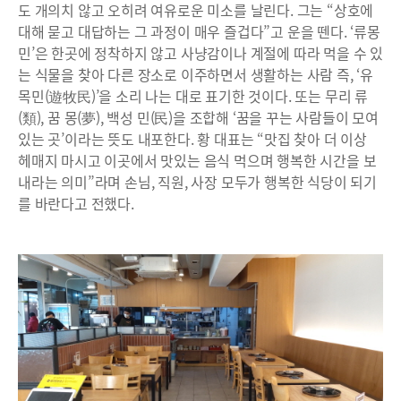
도 개의치 않고 오히려 여유로운 미소를 날린다. 그는 “상호에
대해 묻고 대답하는 그 과정이 매우 즐겁다”고 운을 뗀다. ‘류몽
민’은 한곳에 정착하지 않고 사냥감이나 계절에 따라 먹을 수 있
는 식물을 찾아 다른 장소로 이주하면서 생활하는 사람 즉, ‘유
목민(遊牧民)’을 소리 나는 대로 표기한 것이다. 또는 무리 류
(類), 꿈 몽(夢), 백성 민(民)을 조합해 ‘꿈을 꾸는 사람들이 모여
있는 곳’이라는 뜻도 내포한다. 황 대표는 “맛집 찾아 더 이상
헤매지 마시고 이곳에서 맛있는 음식 먹으며 행복한 시간을 보
내라는 의미”라며 손님, 직원, 사장 모두가 행복한 식당이 되기
를 바란다고 전했다.