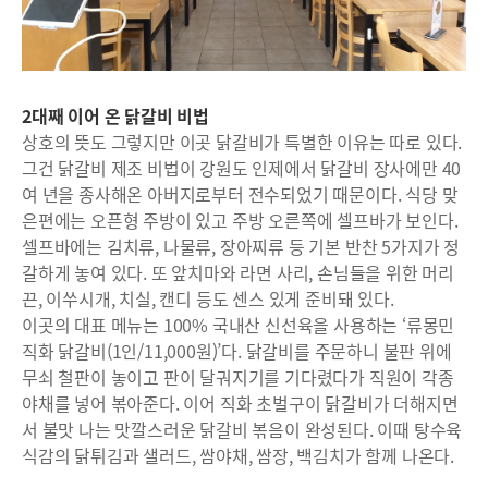
2대째 이어 온 닭갈비 비법
상호의 뜻도 그렇지만 이곳 닭갈비가 특별한 이유는 따로 있다.
그건 닭갈비 제조 비법이 강원도 인제에서 닭갈비 장사에만 40
여 년을 종사해온 아버지로부터 전수되었기 때문이다. 식당 맞
은편에는 오픈형 주방이 있고 주방 오른쪽에 셀프바가 보인다.
셀프바에는 김치류, 나물류, 장아찌류 등 기본 반찬 5가지가 정
갈하게 놓여 있다. 또 앞치마와 라면 사리, 손님들을 위한 머리
끈, 이쑤시개, 치실, 캔디 등도 센스 있게 준비돼 있다.
이곳의 대표 메뉴는 100% 국내산 신선육을 사용하는 ‘류몽민
직화 닭갈비(1인/11,000원)’다. 닭갈비를 주문하니 불판 위에
무쇠 철판이 놓이고 판이 달궈지기를 기다렸다가 직원이 각종
야채를 넣어 볶아준다. 이어 직화 초벌구이 닭갈비가 더해지면
서 불맛 나는 맛깔스러운 닭갈비 볶음이 완성된다. 이때 탕수육
식감의 닭튀김과 샐러드, 쌈야채, 쌈장, 백김치가 함께 나온다.