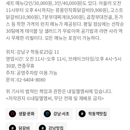
세트 메뉴(2인/30,000원, 3인/40,000원)도 있다. 아울러 오전
11시부터 오후 4시까지는 류몽민직화닭갈비(9,900원), 고스트
닭갈비(10,900원), 7분부대찌개(8,500원), 곱창부대전골, 돈가
스 등 착한 가격의 런치 메뉴가 제공된다. 평일 점심에는 선착순
30팀에게 테이블 당 샐러드가 무료이며 공기밥과 라면 사리 역
시 무제한 리필이다. 모든 메뉴는 포장이 가능하다.
위치: 강남구 학동로25길 11
영업시간: 오전 11시~오후 11시, 브레이크타임/오후 4시~5시
30분, 연중무휴
주차: 공영주차장 이용 가능
문의: 02-6404-8080
위 기사의 법적인 책임과 권한은 내일엘엠씨에 있습니다.
<저작권자 ©내일엘엠씨, 무단 전재 및 재배포 금지>
생활·문화
강남·서초
#
학동역맛집
#
닭갈비
#
강남맛집