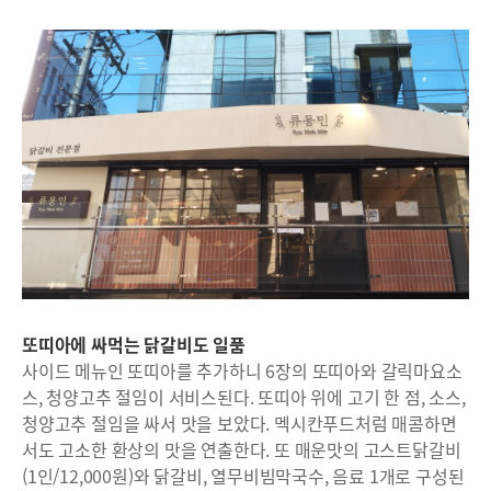
또띠아에 싸먹는 닭갈비도 일품
사이드 메뉴인 또띠아를 추가하니 6장의 또띠아와 갈릭마요소
스, 청양고추 절임이 서비스된다. 또띠아 위에 고기 한 점, 소스,
청양고추 절임을 싸서 맛을 보았다. 멕시칸푸드처럼 매콤하면
서도 고소한 환상의 맛을 연출한다. 또 매운맛의 고스트닭갈비
(1인/12,000원)와 닭갈비, 열무비빔막국수, 음료 1개로 구성된