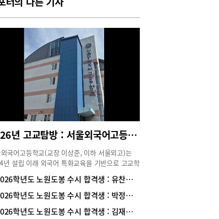
포터의 다른 기사
2026년 고교탐방 : 서울외국어고등학교
외국어고등학교(교장 이상준, 이하 서울외고)는
94년 설립 이래 외국어 특화교육을 기반으로 고교학
 시행, 문이과 통합 수능, 2028 대입 변화 등 굵직
2026학년도 노원도봉 수시 합격생 : 유찬희 학생 (고려대학교 언어학과 진학/ 청원고 졸업)
입시 변화에 선제적으로 대응하면서 매년 유의미한
 성과를 만들고 있다. 서울외고는 단순히 입시 중
2026학년도 노원도봉 수시 합격생 : 박정현 학생 (고려대 가정교육과/ 대진여고 졸업)
 교육이 아니라, 창의적으로 생각하고 다른 사람과
2026학년도 노원도봉 수시 합격생 : 김재영 학생 (서울과기대 컴퓨터공학과 합격/ 서라벌고 졸업)
하며 세계와 소통할 수 있는 인재 양성, 그리고 인