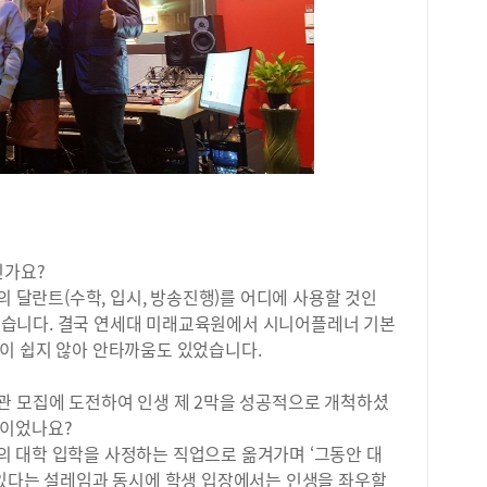
약해
능 
생활
을 
런 
전공
래 
확장
경영
혀가
과목
과학
인가요?
노력
의 달란트(수학, 입시, 방송진행)를 어디에 사용할 것인
고사
’ 였습니다. 결국 연세대 미래교육원에서 시니어플레너 기본
과학
이 쉽지 않아 안타까움도 있었습니다.
학습
게 
관 모집에 도전하여 인생 제 2막을 성공적으로 개척하셨
고만
▶D
음이었나요?
(W
 대학 입학을 사정하는 직업으로 옮겨가며 ‘그동안 대
화 
 있다는 설레임과 동시에 학생 입장에서는 인생을 좌우할