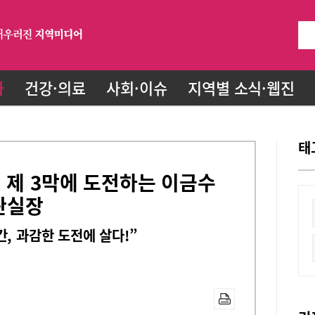
화
건강·의료
사회·이슈
지역별 소식·웹진
태
 제 3막에 도전하는 이금수
관실장
, 과감한 도전에 살다!”