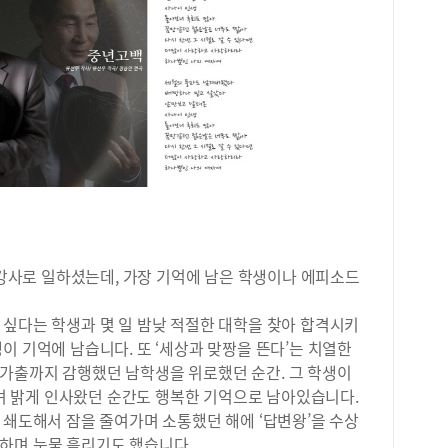
제·
권 
내신
연세
지 
목고
반영
입학
대입
했다
하는
급이
등급
스타강사로 일하셨는데, 가장 기억에 남은 학생이나 에피소드
에서
3.
급제
 싶다는 학생과 몇 일 밤낮 적절한 대학을 찾아 합격시키
될 
이 기억에 남습니다. 또 ‘세상과 맞짱을 뜬다’는 치열한
고,
가출까지 감행했던 남학생을 위로했던 순간. 그 학생이
격자
 밝게 인사왔던 순간도 행복한 기억으로 남아있습니다.
교(
 쇄도해서 잠을 줄여가며 소통했던 해에 ‘답변왕’을 수상
(서
하며 눈물 흘리기도 했습니다.
립대