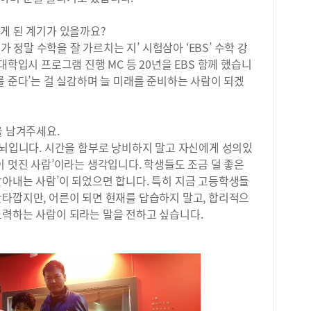
교1
현황
게 된 계기가 있을까요?
경영
가 정말 수학을 잘 가르치는 지’ 시험삼아 ‘EBS’ 수학 강
회9
대학입시 프로그램 진행 MC 등 20년을 EBS 함께 했습니
10
를 준다’는 걸 실감하며 늘 미래를 준비하는 사람이 되겠
(3
학교
강대
을 남겨주세요.
2.
한국
되뇌입니다. 시간을 함부로 낭비하지 말고 자신에게 성의있
국대
이 멋진 사람’이라는 생각입니다. 학생들도 조금 덜 좋은
3.
살아내는 사람’이 되었으면 합니다. 특히 지금 고등학생들
에 
안타깝지만, 어른이 되면 현재를 답습하지 말고, 합리적으
서울
노력하는 사람이 되라는 말을 전하고 싶습니다.
1.
신여
울외
학생
정해
를 
적용