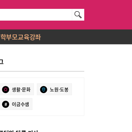
학부모교육강좌
그
생활·문화
노원·도봉
#
이금수샘