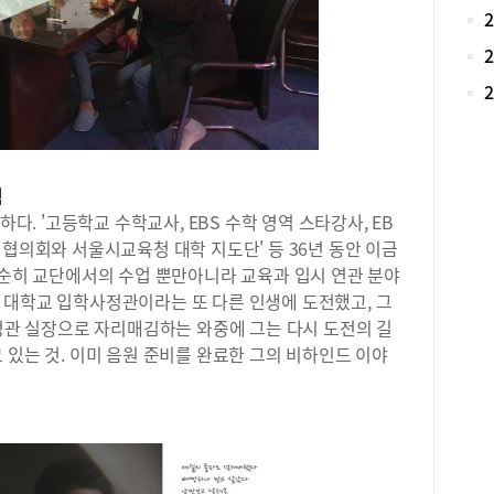
문학
갖춘
독보
기준
외고
를 
명 
서강
력
17
하다. '고등학교 수학교사, EBS 수학 영역 스타강사, EB
괄목
비 
 협의회와 서울시교육청 대학 지도단' 등 36년 동안 이금
앙대
단순히 교단에서의 수업 뿐만아니라 교육과 입시 연관 분야
19
 대학교 입학사정관이라는 또 다른 인생에 도전했고, 그
로 
사정관 실장으로 자리매김하는 와중에 그는 다시 도전의 길
하다
 있는 것. 이미 음원 준비를 완료한 그의 비하인드 이야
열이
(20
자율
3.
었다
생의