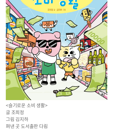
<슬기로운 소비 생활>
글 조희정
그림 김지하
펴낸 곳 도서출판 다림