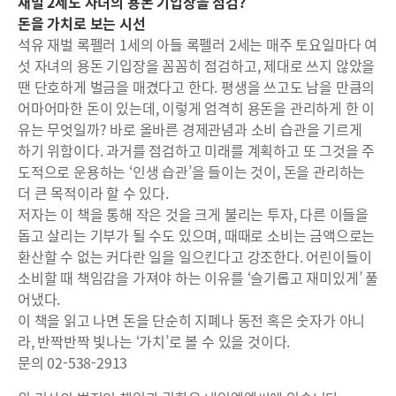
재벌 2세도 자녀의 용돈 기입장을 점검?
돈을 가치로 보는 시선
석유 재벌 록펠러 1세의 아들 록펠러 2세는 매주 토요일마다 여
섯 자녀의 용돈 기입장을 꼼꼼히 점검하고, 제대로 쓰지 않았을
땐 단호하게 벌금을 매겼다고 한다. 평생을 쓰고도 남을 만큼의
어마어마한 돈이 있는데, 이렇게 엄격히 용돈을 관리하게 한 이
유는 무엇일까? 바로 올바른 경제관념과 소비 습관을 기르게
하기 위함이다. 과거를 점검하고 미래를 계획하고 또 그것을 주
도적으로 운용하는 ‘인생 습관’을 들이는 것이, 돈을 관리하는
더 큰 목적이라 할 수 있다.
저자는 이 책을 통해 작은 것을 크게 불리는 투자, 다른 이들을
돕고 살리는 기부가 될 수도 있으며, 때때로 소비는 금액으로는
환산할 수 없는 커다란 일을 일으킨다고 강조한다. 어린이들이
소비할 때 책임감을 가져야 하는 이유를 ‘슬기롭고 재미있게’ 풀
어냈다.
이 책을 읽고 나면 돈을 단순히 지폐나 동전 혹은 숫자가 아니
라, 반짝반짝 빛나는 ‘가치’로 볼 수 있을 것이다.
문의 02-538-2913