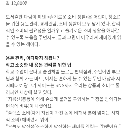
값 12,800원
도서출판 다림이 펴낸 <슬기로운 소비 생활>은 어린이, 청소년
을 위한 용돈관리, 경제관념, 소비 생활이 모두 담겨 있다. 합리
적인 소비의 필요성을 일깨우고 슬기로운 소비 생활을 해나갈
수 있도록 도움을 주면서도, 글과 그림이 어우러져 재미있게 읽
을 수 있는 책이다.
용돈 관리, 어디까지 해봤니?
작고 소중한 내 용돈 관리를 위한 팁
학교 수업이 끝나고 습관처럼 들르는 편의점과, 주말이면 부모
님과 함께 가는 마트, 이제는 흔하게 볼 수 있는 무인 매장과 시
시때때로 광고가 끼어드는 SNS까지 우리는 상품과 소비로 둘
러싸인 세상에 살고 있다.
“지름신(충동에 의해 손쉽게 물건을 구입하는 과정을 빙의되는
현상에 비유)이 내렸어요.
“플렉스 소비(자기 자신이 가진 돈에 비해서 분에 넘치는 사치
적 소비) 해버렸지 뭐야.”
“오늘도 탕진잼(소소하게 탕진하는 재미를 일컫는 말)했어요.”