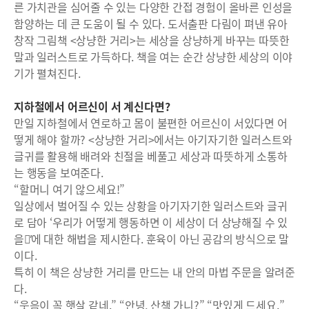
른 가치관을 심어줄 수 있는 다양한 간접 경험이 올바른 인성을
함양하는 데 큰 도움이 될 수 있다. 도서출판 다림이 펴낸 유아
창작 그림책 <상냥한 거리>는 세상을 상냥하게 바꾸는 따뜻한
말과 일러스트로 가득하다. 책을 여는 순간 상냥한 세상의 이야
기가 펼쳐진다.
지하철에서 어르신이 서 계신다면?
만일 지하철에서 연로하고 몸이 불편한 어르신이 서있다면 어
떻게 해야 할까? <상냥한 거리>에서는 아기자기한 일러스트와
글귀를 활용해 배려와 친절을 베풀고 세상과 따뜻하게 소통하
는 행동을 보여준다.
“할머니 여기 않으세요!”
일상에서 벌어질 수 있는 상황을 아기자기한 일러스트와 글귀
로 담아 ‘우리가 어떻게 행동하면 이 세상이 더 상냥해질 수 있
을까̓에 대한 해법을 제시한다. 훈육이 아닌 공감의 방식으로 말
이다.
특히 이 책은 상냥한 거리를 만드는 내 안의 마법 주문을 알려준
다.
“웃음이 꼭 햇살 같네.” “안녕, 산책 가니?” “맛있게 드세요.”