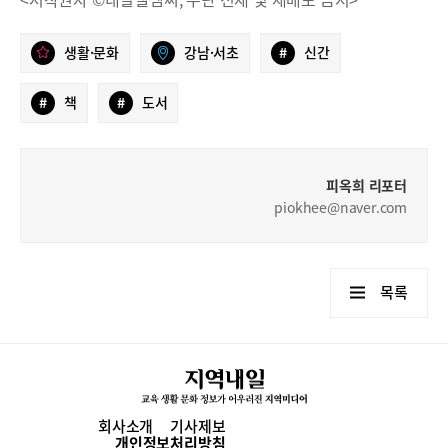
생활·문화
강남·서초
#
신간
#
책
#
도서
피옥희 리포터
piokhee@naver.com
목록
회사소개
기사제보
개인정보처리방침