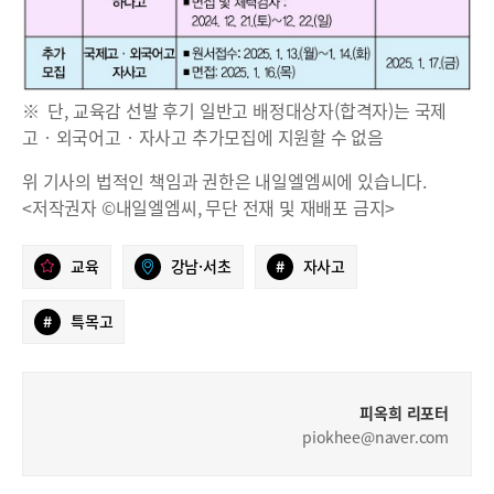
※ 단, 교육감 선발 후기 일반고 배정대상자(합격자)는 국제
고‧외국어고‧자사고 추가모집에 지원할 수 없음
위 기사의 법적인 책임과 권한은 내일엘엠씨에 있습니다.
<저작권자 ©내일엘엠씨, 무단 전재 및 재배포 금지>
교육
강남·서초
#
자사고
#
특목고
피옥희 리포터
piokhee@naver.com