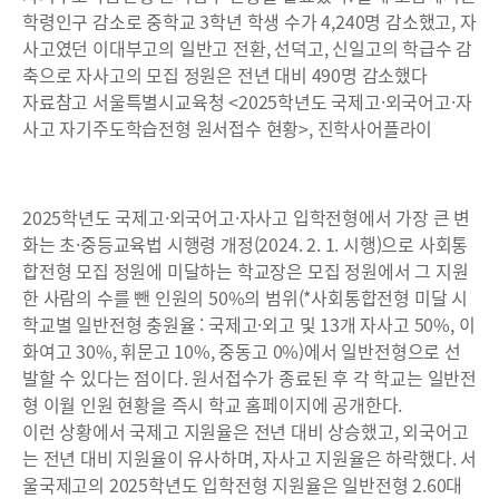
학령인구 감소로 중학교 3학년 학생 수가 4,240명 감소했고, 자
사고였던 이대부고의 일반고 전환, 선덕고, 신일고의 학급수 감
축으로 자사고의 모집 정원은 전년 대비 490명 감소했다
자료참고 서울특별시교육청 <2025학년도 국제고·외국어고·자
사고 자기주도학습전형 원서접수 현황>, 진학사어플라이
2025학년도 국제고·외국어고·자사고 입학전형에서 가장 큰 변
화는 초·중등교육법 시행령 개정(2024. 2. 1. 시행)으로 사회통
합전형 모집 정원에 미달하는 학교장은 모집 정원에서 그 지원
한 사람의 수를 뺀 인원의 50%의 범위(*사회통합전형 미달 시
학교별 일반전형 충원율 : 국제고·외고 및 13개 자사고 50%, 이
화여고 30%, 휘문고 10%, 중동고 0%)에서 일반전형으로 선
발할 수 있다는 점이다. 원서접수가 종료된 후 각 학교는 일반전
형 이월 인원 현황을 즉시 학교 홈페이지에 공개한다.
이런 상황에서 국제고 지원율은 전년 대비 상승했고, 외국어고
는 전년 대비 지원율이 유사하며, 자사고 지원율은 하락했다. 서
울국제고의 2025학년도 입학전형 지원율은 일반전형 2.60대