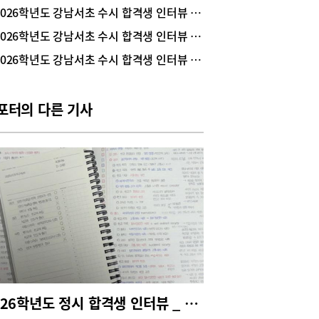
역량 쌓기 Q 경영 분야로 진로를 설정하게 된 계기
2026학년도 강남서초 수시 합격생 인터뷰 _ 서울대 역사학부 1학년 구지우(압구정고 졸업)
궁금합니다.저는 처음부터 경영학과 진학을 목표로
2026학년도 강남서초 수시 합격생 인터뷰 _ 가톨릭대 의예과 1학년 임성윤(서울세종고 졸업)
 것은 아닙니다. 오히려 정치외교학, 심리학, 사회
 역사학 등 사회과학 전반에 관심이 많아 사회과학
2026학년도 강남서초 수시 합격생 인터뷰 _ 포항공과대학교 1학년 안지호(단대소프트고 졸업)
 진학을 고민하기도 했습니다. 그러던 중 수시 준
 위해 학교생활기록부(이하 학생부)를 관리하면서
학은 사람의 심리와 사회 현상을 이해하고 이를 실
포터의 다른 기사
기업 경영에 적용하는 학문이라는 점을 알게 되었습
. 특히 경영학과의 세부 전공 중 마케팅과 인사관
분야는 심리학과 사회학 등 다양한 사회과학적 지식
활용한다는 점이 매우 흥미롭게 다가왔습니다. 하나
학문만 깊게 배우기보다 여러 분야의 지식을 폭넓게
고 이를 실제 문제 해결에 응용할 수 있다는 점에
을 느껴 경영학에 관심을 갖게 되었습니다.Q 수시
정시를 동시에 준비했는데, 기억에 남는 활동은 무
가요?저는 디지털융합탐구 동아리 부장으로 활동
 동아리 운영과 신입 부원 모집을 총괄했고, 생성
AI를 활용한 콘텐츠 제작과 영어 앱 리뷰 활동 등을
하며 협업 능력과 기획력을 기를 수 있었습니다.
 학교 축제에서는 부스를 직접 기획하고 운영하며
2026학년도 정시 합격생 인터뷰 _ 서울대 경영학과 1학년 한지호(숙명여고 졸업)
원들과 역할을 분담하고 문제를 해결하는 경험을