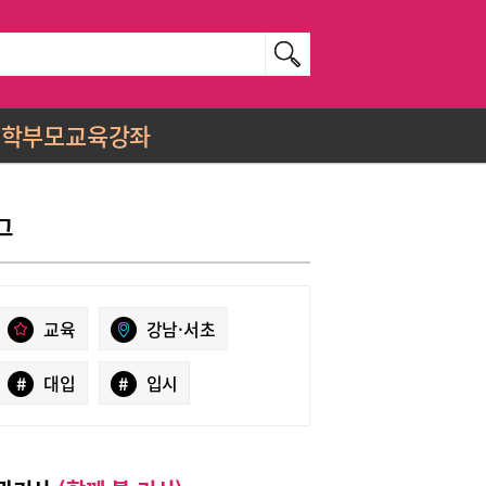
학부모교육강좌
그
교육
강남·서초
#
대입
#
입시