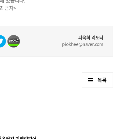
에 있습니다.
게 
주제
포 금지>
하고
현실
데,
을 
습니
업 
하루
준으
내신
수학
피옥희 리포터
즉시
선택
piokhee@naver.com
특히
가장
교재
준으
수능
사회
병행
이 
것이
잘 
목록
별로
구 
생활
합니
로 
해지
풀이
국어
투자
질 
은 
적 
족한
2학
든 
문제
사 
저는
자신