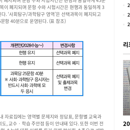
목이 폐지되며 문항 수와 시험시간은 현행과 동일하게 45문
로 
택과목이 폐지되며 문항 수와 시험시간은 현행과 동일하게 3
가 
지된다. ‘사회탐구/과학탐구 영역’은 선택과목이 폐지되고
했던
5문항 40분으로 운영된다. (표 참조)
학,
대학
비를
경영
리
제 
니다
리 
을 
의 
배우
매력
와 
엇인
하며
형 
진행
내 자료집에는 영역별 문제지와 정답표, 문항별 교육과
또한
의도, 교수‧학습 주안점 등이 안내돼 있다. 또한 이번 전
구성