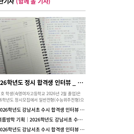
관기사
(함께 볼 기사)
2026학년도 정시 합격생 인터뷰 _ 서울대 경영학과 1학년 한지호(숙명여고 졸업)
호 학생(숙명여자고등학교 2026년 2월 졸업)은
26학년도 정시모집에서 일반전형(수능위주전형)으
서울대학교 경영대학 경영학과에 합격해 1학년에
2026학년도 강남서초 수시 합격생 인터뷰 _ 카이스트 무학과 1학년 이현서(동덕여고 졸업)
 중이다. 수시와 정시를 동시에 준비하며 학업뿐
라 학교 활동에도 적극적으로 참여해 학교 안에서
여름방학 기획｜2026학년도 강남서초 수시 합격생들의 공부 노하우
 경쟁력을 탄탄히 쌓았다. 한지호 학생의 대입 준
2026학년도 강남서초 수시 합격생 인터뷰 _ 가톨릭대 의예과 1학년 김수연(현대고 졸업)
이야기를 생생하게 전한다.Story ① 전공 선택과 진