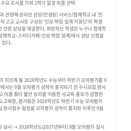
목 수요 조사를 거쳐 2학기 말경 최종 선택
와 
생활
엇인
에 
 관련해 온라인 상담(컨설팅) 서비스(함께학교 내 ‘진
하며
과 
형 
현직 고교 교사로 구성된 ‘진로·학업 설계 지원단’이 학생
히 
진행
한 전문 상담을 제공한다. 희망하는 학생은 누구나 함께학
학생
또한
.kr / 함께학교–스터디카페-진로·학업 설계)에서 상담 신청을
도가
구성
수 있다.
문제
했습
습니
회장
방송
사이
가능
소통
제를
시를
경
탐구
과정
는 
이 치르게 될 2028학년도 수능부터 하반기 모의평가를 9
량을
확하
장에서는 9월 모의평가 성적이 통지되기 전 수시모집 원서
세일
주제
 이를 틈타 불안 심리를 이용한 사교육 홍보가 성행한
2학
현실
시도교육청, 평가원은 2028학년도 하반기 수능 모의평가
특)
을 
있었
모집 원서접수 일정을 모의평가 성적이 통지된 이후인 9월
업 
로도
준으
이를
수학
팅 
평가 실시 → 2028학년도(2027년부터) 8월 모의평가 실시
선택