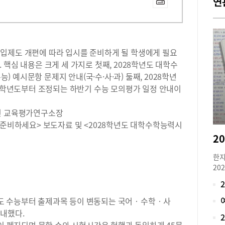
연
도 대입제도 개편에 따라 입시를 준비하게 될 학생에게 필요
핵심 내용은 크게 세 가지로 첫째, 2028학년도 대학수
능) 예시문항 문제지 안내(국·수·사·과) 둘째, 2028학년
28학년도부터 조정되는 하반기 수능 모의평가 일정 안내이
병진 교육평가연구소장
 준비하세요> 보도자료 및 <2028학년도 대학수학능력시
한지
20
로 
재학
아니
도 수능부터 출제과목 등이 변동되는 국어‧수학‧사
대입
내했다.
비 