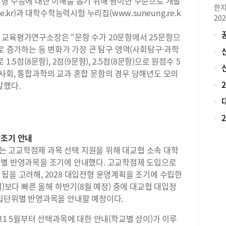
합형 수능에 대한 이해를 돕기 위해 평이한 수준으로 개발
했습
한지
.kr)과 대학수학능력시험 누리집(www.suneung.re.k
회장
20
사이
로 
소통
 교육평가연구소장은 “문항 수가 20문항에서 25문항으
재학
시를
으로 증가하는 등 변화가 가장 큰 탐구 영역(사회탐구·과학
아니
과정
5점(8문항), 2점(9문항), 2.5점(8문항)으로 원점수 5
대입
량을
비 
사회, 통합과학의 교과 혼합 문항의 경우 당해년도 모의
세일
로 
말했다.
2학
가 
특)
했던
있었
학,
로도
대학
이를
비를
 조기 안내
팅 
경영
 고교학점제 과목 선택 지원을 위해 대교협 소속 대학
학에
제 
위별 반영과목을 조기에 안내했다. 고교학점제 도입으로
로 
니다
마케
됨을 고려해, 2028 대입전형 운영계획을 조기에 수립한
리 
실제
지)보다 빠른 올해 하반기(8월 예정) 중에 대교협 대입정
을 
관리
모집단위별 반영과목을 안내할 예정이다.
의 
데,
배우
보다
고1 5월부터 선택과목에 대한 안내(학교별 상이)가 이루
매력
&a