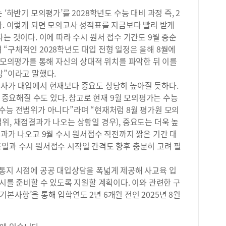
학에
가장
로 
‘하반기 모의평가’를 2028학년도 수능 대비 과정 즉, 2
준으
마케
다. 이렇게 되면 모의고사 성적표를 지금보다 빨리 받게
사회
실제
는 것이다. 이에 따라 수시 원서 접수 기간도 9월 중순
이 
관리
“구체적인 2028학년도 대입 전형 일정은 올해 8월에
잘 
데,
구 
월 모의평가를 통해 자신의 상대적 위치를 파악한 뒤 이를
보다
합니
망”이라고 말했다.
&a
해지
고사가 대입에서 현재보다 중요도 상당히 높아질 듯하다.
생활
국어
에 
도 중요해질 수도 있다. 참고로 현재 9월 모의평가는 수능
질 
과 
수능 전범위가 아니다”라며 “현재처럼 8월 평가원 모의
적 
히 
위, 채점결과가 나오는 상황일 경우), 중요도는 더욱 높
2학
학생
결과가 나오고 9월 수시 원서접수 직전까지 짧은 기간 대
문제
도가
저는
표일과 수시 원서접수 시작일 간격도 향후 충분히 고려 필
문제
와 
습니
학습
적통지 시점에 공공 대입상담을 폭넓게 제공해 사교육 입
방송
한 
가능
입시를 준비할 수 있도록 지원할 계획이다. 이와 관련한 구
했을
제를
본사항’을 통해 입학연도 2년 6개월 전인 2025년 8월
파&
탐구
으면
는 
준비
확하