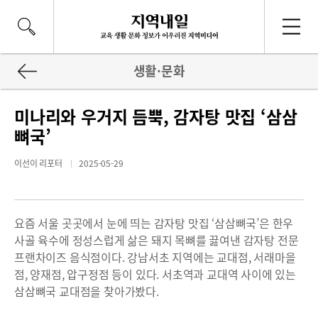
생활·문화
미나리와 우거지 듬뿍, 감자탕 맛집 ‘삼삼
뼈국’
이선이 리포터
2025-05-29
요즘 서울 곳곳에서 눈에 띄는 감자탕 맛집 ‘삼삼뼈국’은 한우
사골 육수에 정성스럽게 삶은 돼지 목뼈를 끓여낸 감자탕 전문
프랜차이즈 음식점이다. 강남서초 지역에는 교대점, 서래마을
점, 양재점, 압구정점 등이 있다. 서초역과 교대역 사이에 있는
삼삼뼈국 교대점을 찾아가봤다.