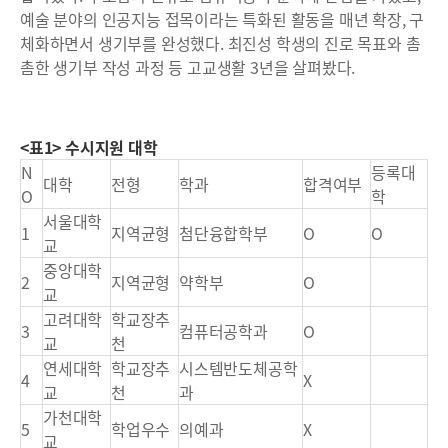
예술 분야의 인공지능 접목이라는 특화된 활동을 매년 확장, 구
체화하면서 생기부를 완성했다. 최진성 학생의 진로 목표와 촘
촘한 생기부 작성 과정 등 고교생활 3년을 살펴봤다.
<표1> 수시지원 대학
N
등록대
대학
전형
학과
합격여부
O
학
서울대학
1
지역균형
첨단융합학부
O
O
교
중앙대학
2
지역균형
약학부
O
교
고려대학
학교장추
3
컴퓨터공학과
O
교
천
연세대학
학교장추
시스템반도체공학
4
X
교
천
과
가천대학
5
학업우수
의예과
X
교