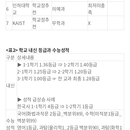
인하대학
학교장추
최저미충
6
의예과
교
천
족
학교장추
7
KAIST
무학과
X
천
<표2> 학교 내신 등급과 수능성적
구분
상세내용
▶ 1-1학기 1.36등급 ⇒ 1-2학기 1.40등급
2-1학기 1.25등급 ⇒ 2-2학기 1.20등급
3-1학기 1.00등급 ☞ 전 교과 최종 1.28등급
내신
▶ 성적 급상승 사례
한국사 1-1학기 4등급 ⇒ 1-2학기 1등급
국어{화법과작문 2등급_백분위89), 수학(미적분1등급_
수능
백분위99)
성적
영어1등급, 과탐(물리학1_2등급 백분위90), 과탐(화학1