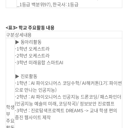
_1등급 백분위97), 한국사: 1등급
<표3> 학교 주요활동 내용
구분
상세내용
▶ 동아리활동
-1학년 오케스트라
-2학년 오케스트라
-3학년 미래융합 스마트AI
▶ 진로활동
-1학년 : AI 파이오니어스 코딩수학/ AI해커톤(1기: 파이썬
으로 만나는 인공지능)
-2학년 : AI 파이오니어스 인공지능 드론코딩/ 패스파인더
(인공지능 예술의 미래, 코딩작곡)/ 정보보안 진로캠프
학생
-3학년 : 진로탐색프로젝트 DREAMS -> 교내 학생 편의
부
증진 웹사이트 제작
주요
활동