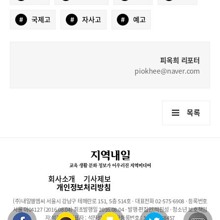
#
국제고
#
자사고
#
예고
피옥희 리포터
piokhee@naver.com
목록
회사소개
기사제보
개인정보처리방침
(주)내일엘엠씨 서울시 강남구 테헤란로 151, 5층 514호 · 대표전화 02-575-6908 · 등록번호
서울 아04127 (2016.08.04) 최초발행일 2016.08.04 · 발행·편집인:석진성 · 청소년 보호책임
자:석진성 · 대표자 : 석진성 · 사업자등록번호 : 101-86-68457