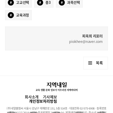
#
고교선택
#
중3
#
과목선택
#
교육과정
피옥희 리포터
piokhee@naver.com
목록
회사소개
기사제보
개인정보처리방침
(주)내일엘엠씨 서울시 강남구 테헤란로 151, 5층 514호 · 대표전화 02-575-6908 · 등록번호
서울 아04127 (2016.08.04) 최초발행일 2016.08.04 · 발행·편집인:석진성 · 청소년 보호책임