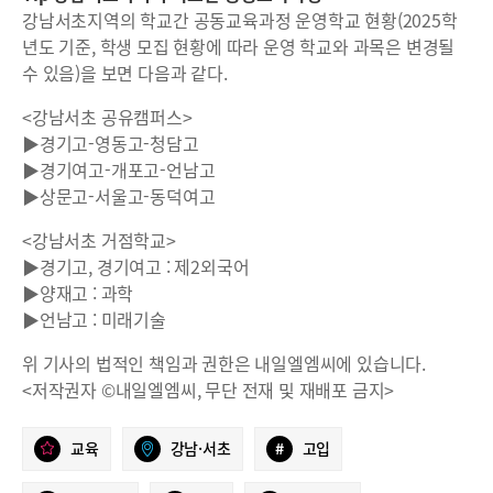
강남서초지역의 학교간 공동교육과정 운영학교 현황(2025학
년도 기준, 학생 모집 현황에 따라 운영 학교와 과목은 변경될
수 있음)을 보면 다음과 같다.
<강남서초 공유캠퍼스>
▶경기고-영동고-청담고
▶경기여고-개포고-언남고
▶상문고-서울고-동덕여고
<강남서초 거점학교>
▶경기고, 경기여고 : 제2외국어
▶양재고 : 과학
▶언남고 : 미래기술
위 기사의 법적인 책임과 권한은 내일엘엠씨에 있습니다.
<저작권자 ©내일엘엠씨, 무단 전재 및 재배포 금지>
교육
강남·서초
#
고입