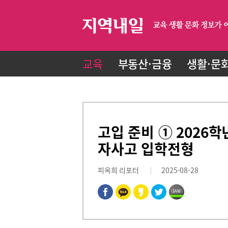
교육
부동산·금융
생활·문
고입 준비 ① 2026
자사고 입학전형
피옥희 리포터
2025-08-28