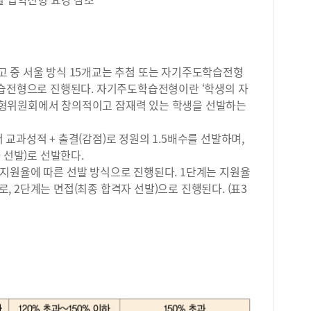
있었
로도
이를
팅 
학에
 중 서울 방식 15개교는 추첨 또는 자기주도학습전형
로 
학습전형으로 진행된다. 자기주도학습전형이란 ‘학생의 자
마케
형위원회에서 창의적이고 잠재력 있는 학생을 선발하는
실제
관리
교과성적 + 출결(감점)로 정원의 1.5배수를 선발하며,
데,
 선발)로 선발한다.
보다
지원율에 따른 선발 방식으로 진행된다. 1단계는 지원율
&a
생활
으로, 2단계는 면접(최종 합격자 선발)으로 진행된다. (표3
에 
과 
히 
학생
도가
문제
습니
방송