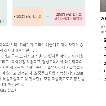
회통
합전
폭 
하락
음과
한지
지원
20
원서
로 
로,
재학
다음과 같다. 전국단위 모집인 예술계고 지원 자격은 중
(신
아니
56,
학력 소지자에 해당한다.
대입
53
 외고·국제고, 자사고(서울 방식/서울 이외 방식) 지원
비 
고·
*참고 : 학력인정 각종학교, 평생교육시설, 대안학교의
로 
10
권자에게 지원해야 함), 중학교 졸업자로서 서울특별시
가 
의 
했던
력이 있다고 인정된 자(초·중등교육법 시행령 제97조)로
석되
학,
소재 특성화중학교 및 전국단위 모집 자율학교로 지정된 중
고 
대학
자에 해당한다.
에 
비를
인 
(표2 참조)
경영
성적
제 
와 
니다
울시