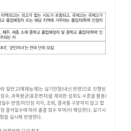
리 
합격
을 
(목
의 
정자
배우
검정
매력
정학
와 
유형
엇인
외국
하며
20
형 
(단위
진행
또한
구성
했습
회장
사이
와 일반고(예체능계)는 실기전형(내신 반영)으로 진행된
소통
원점수, 과목평균(표준편차)을 제외한 성취도 수준을 활용)
시를
결석일수 반영/미인정 지각, 조퇴, 결과를 구분하지 않고 합
과정
인정 결석일수에 따라 출결 점수 부여)이 해당한다. 실기시
량을
험을 실시해 반영한다.
세일
2학
특)
별 입학전형 요강 참조