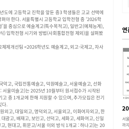
내년도에 고등학교 진학을 앞둔 중3 학생들은 고교 선택에
펴야 한다. 서울특별시 고등학교 입학전형 중 ‘2026학
형’을 중심으로 예술계고(특수목적고), 일반고(예체능계),
연
방식) 입학전형 시기와 방법(사회통합전형 제외)을 살펴봤
제개선팀 <2026학년도 예술계고, 외고·국제고, 자사
악고, 국립전통예술고, 덕원예술고, 서울예술고, 선화
 서울미술고)는 2025년 10월부터 원서접수가 시작된
기고 중 1개교에 한해 지원할 수 있으며, 추가모집은 전기
 있다.
외고, 대일외고, 명덕외고, 서울외고, 이화여자외고, 한
 대광고, 배재고, 보인고, 선덕고, 세화고, 세화여고, 신일
서울
고, 현대고, 휘문고/서울 이외 방식 1개교 : 하나고)는 20
까지