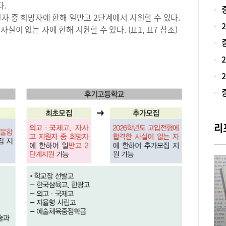
립고
다.
서울
자 중 희망자에 한해 일반고 2단계에서 지원할 수 있다.
현황
이 없는 자에 한해 지원할 수 있다. (표1, 표7 참조)
20
울 
하락
배정
고(
교가
및 
략히
학년
리
서접
교육
(2
현황
반전
한 
학년
보다
와 
20