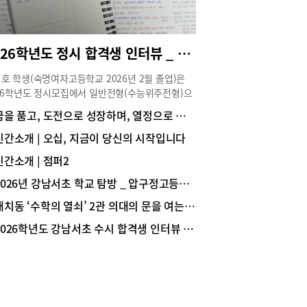
합전형은 0.36:1로 지난해보다 일반전형과 사회통
형 모두 하락했다. 하나고는 일반전형 2.96:1로 소
상승했고, 사회통합전형 1.28:1로 지난해보다 소폭
2026학년도 정시 합격생 인터뷰 _ 서울대 경영학과 1학년 한지호(숙명여고 졸업)
했다.국제고, 외국어고, 자사고 지원율 현황은 다
 같다. (표1~3 참조)표1. 국제고, 외국어고, 자사고
호 학생(숙명여자고등학교 2026년 2월 졸업)은
율 현황* (단위 : 명)후기고 ❷ 교육감 선발 후기고
26학년도 정시모집에서 일반전형(수능위주전형)으
접수 현황2026학년도 배정 대상학교는 총 212교
서울대학교 경영대학 경영학과에 합격해 1학년에
꿈을 품고, 도전으로 성장하며, 열정으로 미래를 준비하는 학교, 중대부고
 전년 대비 2개교가 증가했다. ※ 변동사항: 흑석고
 중이다. 수시와 정시를 동시에 준비하며 학업뿐
설), 대광고(자사고&rarr;일반고 전환)지원자는
라 학교 활동에도 적극적으로 참여해 학교 안에서
신간소개 | 오십, 지금이 당신의 시작입니다
055명(남 29,208명, 여 26,847명)으로, 전년
 경쟁력을 탄탄히 쌓았다. 한지호 학생의 대입 준
,484명 대비 2,571명(4.8%) 증가했다.지원자 중 외
신간소개 | 점퍼2
이야기를 생생하게 전한다.Story ① 전공 선택과 진
국제고·자사고 중복 지원자는 9,843명으로, 전년
역량 쌓기 Q 경영 분야로 진로를 설정하게 된 계기
2026년 강남서초 학교 탐방 _ 압구정고등학교
,509명 대비 666명(6.3%) 감소하였다. 이는 대광고
궁금합니다.저는 처음부터 경영학과 진학을 목표로
일반고 전환, 자사고 지원율 감소 등의 영향으로 분
대치동 ‘수학의 열쇠’ 2관 의대의 문을 여는 ‘황금열쇠 스터디 프로그램’
 것은 아닙니다. 오히려 정치외교학, 심리학, 사회
며, 중복 지원자 중 불합격자는 교육감 선발 후기
 역사학 등 사회과학 전반에 관심이 많아 사회과학
2026학년도 강남서초 수시 합격생 인터뷰 _ 서울대 의예과 1학년 문범준(중산고 졸업)
전형 대상에 포함된다.선발(전형) 방법은 응시 유형
 진학을 고민하기도 했습니다. 그러던 중 수시 준
따라 달라진다. 일반지원자, 보훈자 자녀, 지체장애
 위해 학교생활기록부(이하 학생부)를 관리하면서
등은 교육감이 일괄 산출한 절대평가 방식의 중학교
학은 사람의 심리와 사회 현상을 이해하고 이를 실
을 기준으로 남녀 구분 없이 선발하며, 체육특기자
기업 경영에 적용하는 학문이라는 점을 알게 되었습
특례 적격자는 중학교 성적과 관계없이 선발한다.서
. 특히 경영학과의 세부 전공 중 마케팅과 인사관
교육청은 전형 절차를 거쳐 2026년 1월 7일(수)에