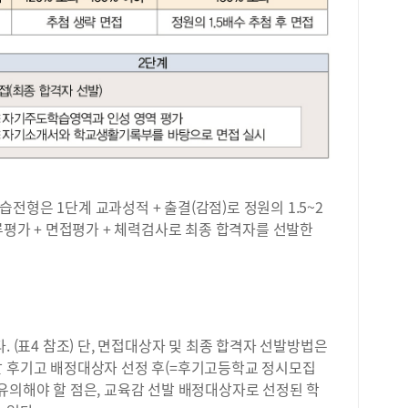
가능
제를
탐구
는 
확하
주제
현실
을 
업 
준으
수학
전형은 1단계 교과성적 + 출결(감점)로 정원의 1.5~2
선택
서류평가 + 면접평가 + 체력검사로 최종 합격자를 선발한
가장
준으
사회
이 
잘 
구 
. (표4 참조) 단, 면접대상자 및 최종 합격자 선발방법은
합니
발 후기고 배정대상자 선정 후(=후기고등학교 정시모집
해지
다. 유의해야 할 점은, 교육감 선발 배정대상자로 선정된 학
국어