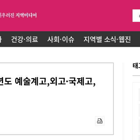
화
건강·의료
사회·이슈
지역별 소식·웹진
태
학년도 예술계고,외고·국제고,