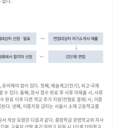
 없다.
질 
적 
2학
문제
저는
와 
학습
한 
했을
파&
으면
준비
게 
하고
데,
, 유의해야 점이 있다. 첫째, 예술계고(전기), 외고·국제
습니
 수 있다. 둘째, 원서 접수 완료 후 서류 미제출 시, 서류
하루
수 완료 이후 다른 학교 추가 지원(전형료 결제) 시, 이중
내신
)된다. 넷째, 이중지원 금지는 서울시 소재 고등학교를
즉시
특히
원서 작성 요령은 다음과 같다. 중점학급 운영학교와 자사
교재
있으며, 교육감 선발 후기 일반고 지원 시 1단계 단일학교
수능