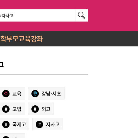
학부모교육강좌
그
교육
강남·서초
#
고입
#
외고
#
국제고
#
자사고