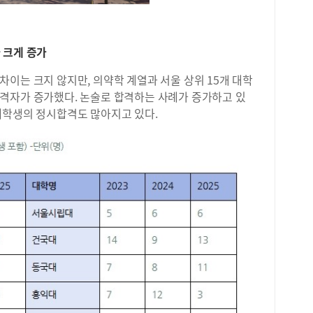
를 
념과
하며
꼼하
 크게 증가
형준
관을
이는 크지 않지만, 의약학 계열과 서울 상위 15개 대학
고등
격자가 증가했다. 논술로 합격하는 사례가 증가하고 있
1학
재학생의 정시합격도 많아지고 있다.
방식
위해
일에
회는
다.
수업
이 
씩 
제를
개별
고1
다.
에 
노원