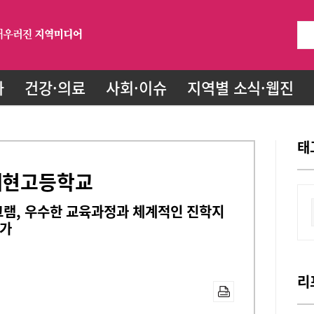
화
건강·의료
사회·이슈
지역별 소식·웹진
태
 재현고등학교
램, 우수한 교육과정과 체계적인 진학지
증가
리