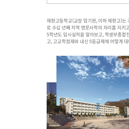
재현고등학교(교장 엄기완, 이하 재현고)는
로 수십 년째 지역 명문사학의 자리를 지키고
5학년도 입시실적을 알아보고, 학생부종합
고, 고교학점제와 내신 5등급제에 어떻게 