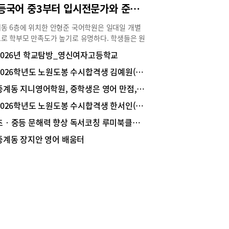
고등국어 중3부터 입시전문가와 준비해야 국어성적 상승
동 6층에 위치한 안형준 국어학원은 일대일 개별
로 학부모 만족도가 높기로 유명하다. 학생들은 원
 꼼꼼한 밀착관리로 공부 습관이 형성돼서 국어성
2026년 학교탐방_영신여자고등학교
 상승곡선을 그린다. 안형준 원장은 대치동에서 시
서 중계동 유명 학원에서 특목반을 이끌어 온 고등
2026학년도 노원도봉 수시합격생 김예원(서울대 사회교육학과 입학/혜성여고 졸)
 경력 20년의 입시전문가이다. 안형준 원장에게
중계동 지니영어학원, 중학생은 영어 만점, 고등학생은 영어 1등급 만드는 학원
의 고등국어 학습비법을 들어 보고, 초‧중학생들
고등국어 준비 방법을 물어보았다.원장의 일대일 개
2026학년도 노원도봉 수시합격생 한서인(고려대 의과대학 입학/영신여고 졸)
도로 학부모 만족도가 높다안형준 국어학원은 중3
초‧중등 문해력 향상 독서코칭 루미북클럽 은행사거리 센터 확장이전
 고3까지 입시국어를 가르친다. 평상시에는 수능
를 준비하고, 내신 시험 기간에는 5주에서 6주 정
중계동 장지안 영어 배움터
내신 대비 수업을 집중적으로 한다. 고등국어를 전
로 가르치기 때문에 인근 각 학교의 고등학교 학생
 다니고 있다. 안형준 국어학원은 주 1회 3시간 수
 하지만, 학생에 따라서는 주 2회도 가능하다. 정
 한 반에 3명으로 과외식 수업이라 학부모의 만족
 높다. 1명씩 일대일 지도를 하고 복습과 테스트까
수업시간에 이루어진다. 학생의 능력에 맞는 개별
이고 숙제도 학생 수준에 맞게 내주고 있다. 숙제