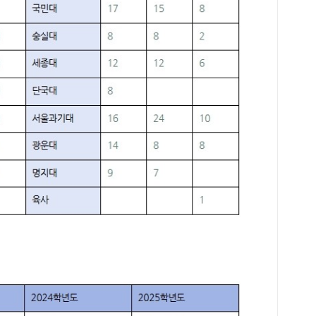
까지
급까
원에
할 
문제
과제
전년
지 
장 
습관
부하
도움
서 
로 
공부
도 
리는
에게
한다