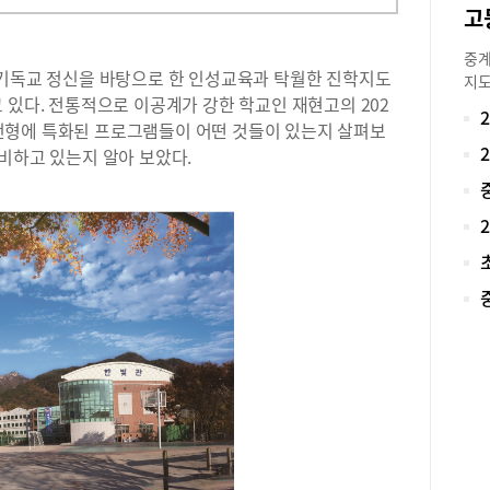
중계
 기독교 정신을 바탕으로 한 인성교육과 탁월한 진학지도
지도
 있다. 전통적으로 이공계가 강한 학교인 재현고의 202
장의
적이
전형에 특화된 프로그램들이 어떤 것들이 있는지 살펴보
작해
대비하고 있는지 알아 보았다.
국어
학원
의 
별지
부터
국어
도 
문으
들이
업을
원은
도가
지 
진도