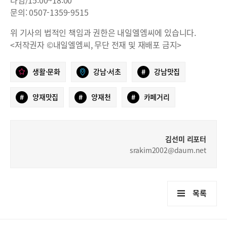
문의: 0507-1359-9515
위 기사의 법적인 책임과 권한은 내일엘엠씨에 있습니다.
<저작권자 ©내일엘엠씨, 무단 전재 및 재배포 금지>
생활·문화
강남·서초
#
강남맛집
#
양재맛집
#
양재천
#
카페거리
김선미 리포터
srakim2002@daum.net
목록