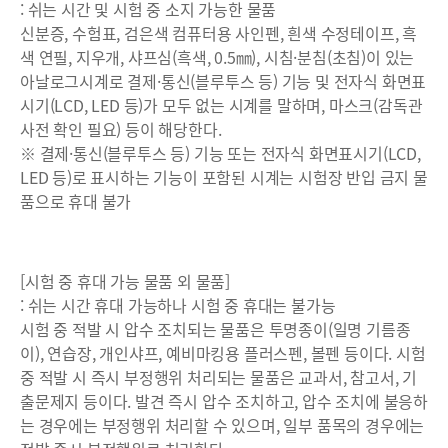
: 쉬는 시간 및 시험 중 소지 가능한 물품
신분증, 수험표, 검은색 컴퓨터용 사인펜, 흰색 수정테이프, 흑
색 연필, 지우개, 샤프심(흑색, 0.5㎜), 시침·분침(초침)이 있는
아날로그시계로 결제·통신(블루투스 등) 기능 및 전자식 화면표
시기(LCD, LED 등)가 모두 없는 시계를 말하며, 마스크(감독관
사전 확인 필요) 등이 해당한다.
※ 결제·통신(블루투스 등) 기능 또는 전자식 화면표시기(LCD,
LED 등)로 표시하는 기능이 포함된 시계는 시험장 반입 금지 물
품으로 휴대 불가
[시험 중 휴대 가능 물품 외 물품]
: 쉬는 시간 휴대 가능하나 시험 중 휴대는 불가능
시험 중 적발 시 압수 조치되는 물품은 투명종이(일명 기름종
이), 연습장, 개인샤프, 예비마킹용 플러스펜, 볼펜 등이다. 시험
중 적발 시 즉시 부정행위 처리되는 물품은 교과서, 참고서, 기
출문제지 등이다. 발견 즉시 압수 조치하고, 압수 조치에 불응하
는 경우에는 부정행위 처리할 수 있으며, 일부 품목의 경우에는