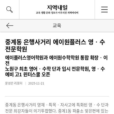
교육
중계동 은행사거리 에이원플러스 영‧수
전문학원
에이플러스영어학원과 에이원수학학원 통합 확장‧이
전
노원구 최초 영어‧수학 단과 입시 전문학원, 영‧수
예비 고1 윈터스쿨 오픈
문성은 리포터
2025-11-21
중계동 은행사거리 영재‧특목‧자사고에 특화된 영‧수 단과
전문 최강자들이 의기투합했다. 중계1동 파출소 맞은편에 있는