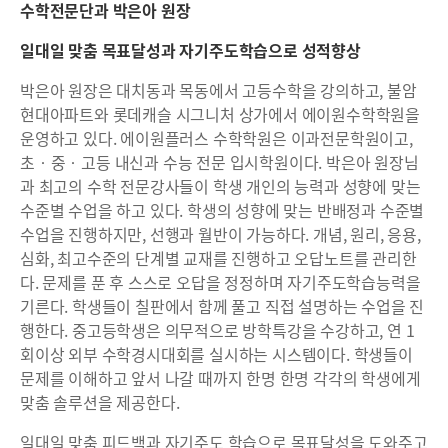
수학전문단과 박은아 원장
일대일 맞춤 목표달성과 자기주도학습으로 성적향상
박은아 원장은 대치동과 목동에서 고등수학을 강의하고, 불암
현대아파트와 롯데캐슬 시그니처 상가에서 에이원수학학원을
운영하고 있다. 에이원플러스 수학학원은 이과전문학원이고,
초‧중‧고등 내신과 수능 전문 입시학원이다. 박은아 원장님
과 최고의 수학 전문강사들이 학생 개인의 능력과 성향에 맞는
수준별 수업을 하고 있다. 학생의 성향에 맞는 반배정과 수준별
수업을 진행하지만, 선행과 월반이 가능하다. 개념, 원리, 응용,
심화, 최고수준의 단계별 교재를 진행하고 오답노트를 관리한
다. 문제를 푼 후 스스로 오답을 정정하며 자기주도학습능력을
기른다. 학생들이 칠판에서 함께 풀고 직접 설명하는 수업을 진
행한다. 중고등학생은 의무적으로 방학특강을 수강하고, 연 1
회이상 외부 수학경시대회를 실시하는 시스템이다. 학생들이
문제를 이해하고 앞서 나갈 때까지 한명 한명 각각의 학생에게
맞춤 솔루션을 제공한다.
일대일 맞춤 피드백과 자기주도 학습으로 목표달성을 도와주고