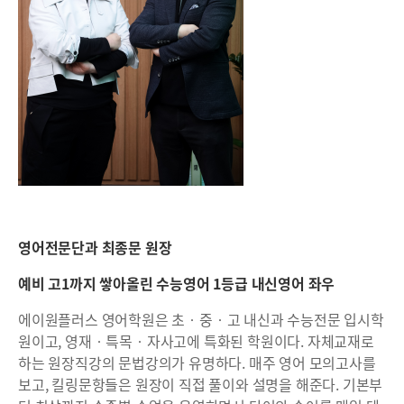
영어전문단과 최종문 원장
예비 고1까지 쌓아올린 수능영어 1등급 내신영어 좌우
에이원플러스 영어학원은 초‧중‧고 내신과 수능전문 입시학
원이고, 영재‧특목‧자사고에 특화된 학원이다. 자체교재로
하는 원장직강의 문법강의가 유명하다. 매주 영어 모의고사를
보고, 킬링문항들은 원장이 직접 풀이와 설명을 해준다. 기본부