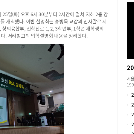
5일(화) 오후 6시 30분부터 2시간에 걸쳐 지하 2층 강
를 개최했다. 이번 설명회는 송병목 교감의 인사말로 시
창의융합부, 진학진로 1, 2, 3학년부, 1학년 재학생의
했다. 서라벌고의 입학설명회 내용을 정리했다.
서울
19
점제
한 
입시
심의
협력
문학
갖춘