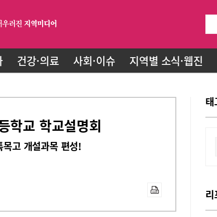
화
건강·의료
사회·이슈
지역별 소식·웹진
태
고등학교 학교설명회
특목고 개설과목 편성!
리