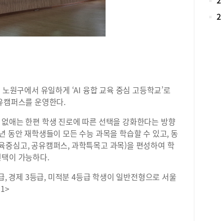
독보
기준
외고
를 
명 
서강
17
괄목
비 
 노원구에서 유일하게 ‘AI 융합 교육 중심 고등학교’로
앙대
공유캠퍼스를 운영한다.
19
로 
 없애는 한편 학생 진로에 따른 선택을 강화한다는 방향
하다
년 동안 재학생들이 모든 수능 과목을 학습할 수 있고, 동
열이
육중심고, 공유캠퍼스, 과학특목고 과목)을 편성하여 학
(20
선택이 가능하다.
자율
3.
급, 경제 3등급, 미적분 4등급 학생이 일반전형으로 서울
었다
1>
생의
제·
권 
내신