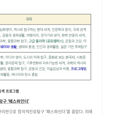
생활
을 
런 
전공
래 
확장
경영
혀가
과목
과학
노력
고사
과학
학습
게 
고만
▶D
 특색 프로그램
(W
화 
탐구 ‘패스파인더’
업▶
관리반으로 창의적진로탐구 ‘패스파인더’를 꼽았다. 미래