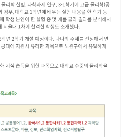
물리학 실험, 과학과제 연구, 3-1학기에 고급 물리학(공
연세
 경우, 대학교 1학년에 배우는 실험 내용을 한 학기 동
지 
목고
 학생 본인이 한 실험 중 몇 개를 골라 결과를 분석해서
반영
해 서울대 1차에 합격한 학생도 소개했다.
입학
대입
6학년 2학기 개설 예정이다. 나나의 주제를 선정해서 연
했다
 공대에 지원시 유리한 과목으로 노원구에서 유일하게
하는
급이
등급
화 지식 습득을 위한 과목으로 대학교 수준의 물리학을
에서
3.
급제
될 
고,
격자
교(
(서
립대
교1
현황