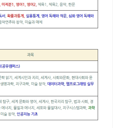
경영
회9
10
(3
학교
강대
2.
한국
국대
3.
에 
서울
1.
신여
울외
학생
정해
를 
적용
약해
능 