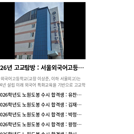
2026년 고교탐방 : 서울외국어고등학교
외국어고등학교(교장 이상준, 이하 서울외고)는
94년 설립 이래 외국어 특화교육을 기반으로 고교학
 시행, 문이과 통합 수능, 2028 대입 변화 등 굵직
2026학년도 노원도봉 수시 합격생 : 유찬희 학생 (고려대학교 언어학과 진학/ 청원고 졸업)
입시 변화에 선제적으로 대응하면서 매년 유의미한
 성과를 만들고 있다. 서울외고는 단순히 입시 중
2026학년도 노원도봉 수시 합격생 : 김재영 학생 (서울과기대 컴퓨터공학과 합격/ 서라벌고 졸업)
 교육이 아니라, 창의적으로 생각하고 다른 사람과
2026학년도 노원도봉 수시 합격생 : 박정현 학생 (고려대 가정교육과/ 대진여고 졸업)
하며 세계와 소통할 수 있는 인재 양성, 그리고 인
적 소양, 논리적 사고력, 창의적 문제해결 능력을
2026학년도 노원도봉 수시 합격생 : 왕정수 학생 (서울시립대학교 건축학부 진학/ 청원고 졸업)
 글로벌 인재 육성에 주력해오고 있다. 서울외고의