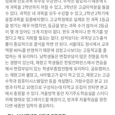
심화와 진로과목 위주로 수강한다. 수학은 중요하기 때문에 6
개 과목을 2학년까지 마칠 수 있고, 3학년은 고급미적분을 들을
수 있다. 과학은 네 과목을 모두 수강할 수 있고, 2학년 2학기에
융합과목을 집중배치했다. 고교학점제로 실제로 전 과목 1등급
을 받기는 매우 어렵지만, 등급을 받는 과목 수가 많아서 2등급
이 몇 개 있어도 크게 지장이 없다. 한두 과목이나 한 학기를 망
쳤다고 해도 자퇴할 필요는 없다. 성적보다는 과목당 2/3 출석
률이 중요하므로 결석을 하면 안 된다. 서울대도 정시에서 교과
역량 40%를 반영하기 때문에 검정고시보다는 고등학교를 졸
업하는 게 유리하다. 남학생들은 면접부담이 많은 전형을 피하
는 경향이 있는데, 재현고 학생들은 한빛컨퍼런스에서 연습을
해서 면접부담이 있는 학생부종합전형에 유리하다. 공유캠퍼스
는 재현고와 불암고, 서라벌고가 같이 하고 있고, 재현고는 고급
수학과 컴퓨터시스템일반 등을 개설했다. 거점수업은 본교 10
명과 타학교 10명으로 구성되는데 타학교 모집이 안되면 본교
에서 충원할 수 있다. 겨울방학 동안 자기주도학습실을 스터디
카페 형태로 업그레이드할 예정이고, 방과후 자율학습을 원한
다면 세종반 입학이 중요하다.