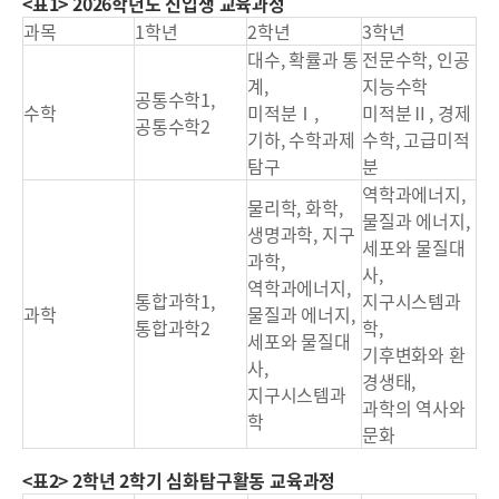
<표1> 2026학년도 신입생 교육과정
과목
1학년
2학년
3학년
대수, 확률과 통
전문수학, 인공
계,
지능수학
공통수학1,
수학
미적분Ⅰ,
미적분Ⅱ, 경제
공통수학2
기하, 수학과제
수학, 고급미적
탐구
분
역학과에너지,
물리학, 화학,
물질과 에너지,
생명과학, 지구
세포와 물질대
과학,
사,
역학과에너지,
통합과학1,
지구시스템과
과학
물질과 에너지,
통합과학2
학,
세포와 물질대
기후변화와 환
사,
경생태,
지구시스템과
과학의 역사와
학
문화
<표2> 2학년 2학기 심화탐구활동 교육과정