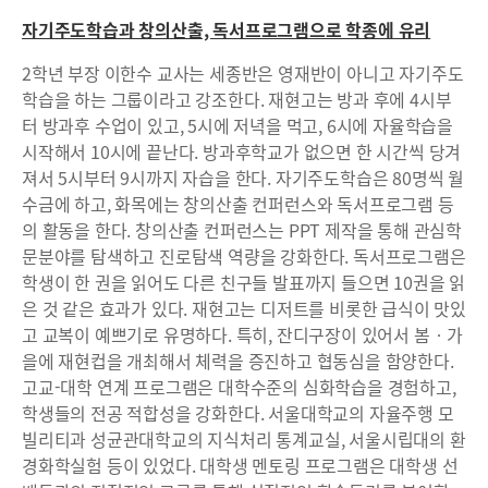
자기주도학습과 창의산출, 독서프로그램으로 학종에 유리
2학년 부장 이한수 교사는 세종반은 영재반이 아니고 자기주도
학습을 하는 그룹이라고 강조한다. 재현고는 방과 후에 4시부
터 방과후 수업이 있고, 5시에 저녁을 먹고, 6시에 자율학습을
시작해서 10시에 끝난다. 방과후학교가 없으면 한 시간씩 당겨
져서 5시부터 9시까지 자습을 한다. 자기주도학습은 80명씩 월
수금에 하고, 화목에는 창의산출 컨퍼런스와 독서프로그램 등
의 활동을 한다. 창의산출 컨퍼런스는 PPT 제작을 통해 관심학
문분야를 탐색하고 진로탐색 역량을 강화한다. 독서프로그램은
학생이 한 권을 읽어도 다른 친구들 발표까지 들으면 10권을 읽
은 것 같은 효과가 있다. 재현고는 디저트를 비롯한 급식이 맛있
고 교복이 예쁘기로 유명하다. 특히, 잔디구장이 있어서 봄‧가
을에 재현컵을 개최해서 체력을 증진하고 협동심을 함양한다.
고교-대학 연계 프로그램은 대학수준의 심화학습을 경험하고,
학생들의 전공 적합성을 강화한다. 서울대학교의 자율주행 모
빌리티과 성균관대학교의 지식처리 통계교실, 서울시립대의 환
경화학실험 등이 있었다. 대학생 멘토링 프로그램은 대학생 선