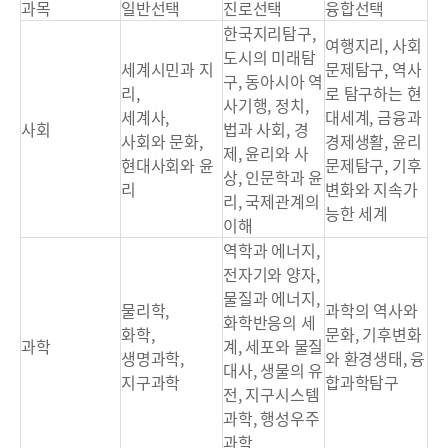
과목
일반선택
진로선택
융합선택
한국지리탐구,
여행지리, 사회
도시의 미래탐
세계시민과 지
문제탐구, 역사
구, 동아시아 역
리,
로 탐구하는 현
사기행, 정치,
세계사,
대세계, 금융과
사회
법과 사회, 경
사회와 문화,
경제생활, 윤리
제, 윤리와 사
현대사회와 윤
문제탐구, 기후
상, 인문학과 윤
리
변화와 지속가
리, 국제관계의
능한 세계
이해
역학과 에너지,
전자기와 양자,
물질과 에너지,
물리학,
과학의 역사와
화학반응의 세
화학,
문화, 기후변화
과학
계, 세포와 물질
생명과학,
와 환경생태, 융
대사, 생물의 유
지구과학
합과학탐구
전, 지구시스템
과학, 행성우주
과학