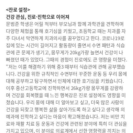
<잔로 설정>
건강 관심, 진로·진학으로 이어져
문범준 학생은 어릴 적부터 부모님과 함께 과학관을 견학하며
다양한 체험을 통해 호기심을 키웠고, 초등학교 때는 치과를 자
주 다녀서 막연하게 치과의사를 꿈꾸었다고 한다. 코로나19로
집에 있는 시간이 길어지고 활동량이 줄면서 수면 패턴과 식습
관에 큰 문제가 생기고, 몸무게가 20kg가량 늘면서 건강이 나
빠졌던 때가 있었다. 그때의 경험이 진로에도 큰 영향을 미쳤다.
“저는 이를 해결하기 위해 중3 때부터 식습관에 관해 공부했습
니다. 건강을 위한 규칙적인 수면부터 꾸준한 운동 등 우리 몸에
대해 공부하고 탐구하면서 인체에 대한 호기심을 키웠습니다.
이후 중산고등학교에 진학하면서 26kg가량 몸무게를 감량하
며 건강을 회복했을 때 느낀 행복감은 진로 설정에도 영향을 미
쳤습니다. 우리 몸에 대해 더 알아보고 싶고, 더욱 많은 사람이
건강을 되찾고 행복한 삶을 살아가도록 하고 싶다고 생각해 의
예과에 진학하고 싶다는 마음이 확고해졌습니다. 저는 비만 치
료와 재활 치료 등 운동과 건강에 관련된 분야에 특히 더 관심을
가지고 있으며, 이 분야로 의료계에서 선한 영향력을 끼치는 의