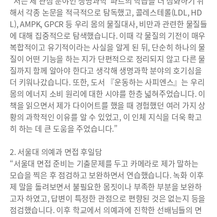
“저는 제 관심 분야인 생명과학 파트의 학습을 더 심화하기 위
해서 각종 논문을 적극적으로 탐독했고, 콜레스테롤(LDL, HD
L), AMPK, GPCR 등 우리 몸의 물질대사, 비만과 관련한 물질들
에 대해 집중적으로 탐색했습니다. 이때 각 물질의 기전이 매우
복합적이고 유기적이라는 사실을 알게 된 뒤, 단순히 하나의 물
질이 어떤 기능을 하는 지가 단편적으로 정리되지 않고 다른 물
질까지 함께 알아야 한다고 생각해 생명과학 분야의 호기심을
더 키워나갔습니다. 또한, 도서 『운동하는 사피엔스』는 우리
몸의 에너지 소비 원리에 대한 시야를 한층 넓혀주었습니다. 이
책을 읽으면서 제가 다이어트를 했을 때 경험했던 여러 가지 상
황의 과학적인 이유를 알 수 있었고, 이 인체 지식을 더욱 확고
히 하는 데 큰 도움을 주었습니다.”
2. 서울대 의예과 면접 후일담
“서울대 면접 준비는 기출문제를 두고 카메라로 제가 말하는
모습을 찍은 후 점검하고 보완하면서 연습했습니다. 녹화 이후
제 말을 돌려보면서 불필요한 몸짓이나 부족한 부분을 보완하
고자 하였고, 답변이 특정한 관점으로 편향된 것은 없는지 등을
점검했습니다. 이후 학교에서 의예과에 진학한 선배님들의 면