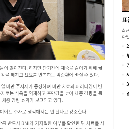
이어
“삭
요즘
환자
놓는
최근
한 
라인
고 
면서
택한
고 
매우
경쟁
서나
앞두
적당
거둔
들이 많아진다. 하지만 단기간에 체중을 줄이기 위해 굶
태에
장혜
강을 해치고 요요를 반복하는 악순환에 빠질 수 있다.
움과
비 
한 
다.
 계열 비만 주사제가 등장하며 비만 치료의 패러다임이 변
안 
봄이
운자로는 식욕을 억제하고 포만감을 높여 체중 감량을 돕
해서
인 
의 체중 감량 효과가 보고되고 있다.
하게
비롯
‘주
명에
이어트 주사로 생각해서는 안 된다고 강조한다.
아봤
대회
·S
다.
큼 반드시 BMI와 기저질환 여부를 확인한 뒤 치료를 시
디윤
더 