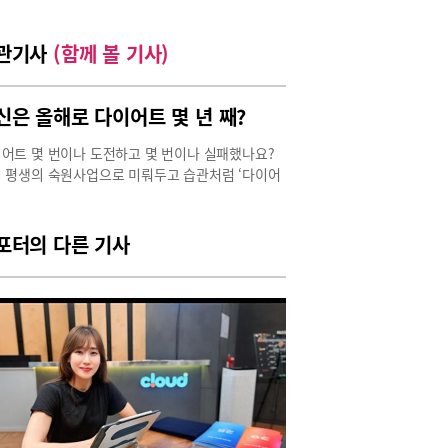
관기사
(함께 볼 기사)
신은 올해로 다이어트 몇 년 째?
어트 몇 번이나 도전하고 몇 번이나 실패했나요?
 평생의 숙원사업으로 미뤄두고 습관처럼 ‘다이어
 내일부터’를 말하고 있다면 이번만큼은 꼭 실패
 다이어트에 도전해 보자. 안산 엔비의원 기문상
은 조언한다. “비만은 질병이다. 이로 인해 발생할
포터의 다른 기사
성인병 대사증후군 등을 예방하는 차원에서라도 비
 꼭 해결해야 할 시한폭탄과도 같다. 지나치게 몸
에 집착하지 말고 전문가의 도움을 받아 본인에게
 건강한 다이어트방법을 권한다. 홀로 다이어트보
 정확한 시스템과 처방은 필수다.” 주변의 예로 알
 다양한 다이어트 시술들이다.비만치료제 ‘삭센다
’로 식탐 잡는 다이어트 시작?40대 직장인 은정 씨
얼마 전 BMI 체크 후 고도 복부비만이라는 진단을
다. ‘고도’라는 말에 겁이 덜컥 나자 마음도 바빠졌
 엔비의원을 찾은 은정 씨가 상담을 통해 선택한 다