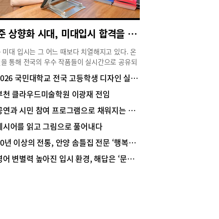
트 방법은 ‘삭센다 주사제’다. 기 원장의 설명이다.
센다 주사는 바쁜 은정 씨에게는 잘 맞는 처방이다.
 부작용은 줄고 효과는 빠른 삭센다 주사를 찾는
표준 상향화 시대, 미대입시 합격을 만드는 한 끗 차이
들이 늘고 있는데 인슐린 주사제처럼 본인이 직접
 식욕억제 주사다. 처음에는 주사를 놓는 것에 대
 미대 입시는 그 어느 때보다 치열해지고 있다. 온
두려움이 있던 환자들도 점차 시간에 구애 받지 않
을 통해 전국의 우수 작품들이 실시간으로 공유되
진행할 수 있다는 편리함과 큰 효과 때문에 많이 선
 학생들의 실기 수준은 전반적으로 상향 평준화되
2026 국민대학교 전국 고등학생 디자인 실기대회 수상자 인터뷰
다. 특히 약을 안 먹고 입맛을 잡고 싶은 환자라면
있다. 이제는 단순히 그림을 잘 그리는 것만으로는
 잘 맞는 처방이다.”문제는 삭센다의 인기로 어디
력을 갖기 어려운 시대다. 이런 가운데 여름방학을
부천 클라우드미술학원 이광재 전임
 손쉽게 구할 수 있다는 것. 하지만 주사제인 만큼
고 전국 규모 디자인 실기 대회에서 우수한 성적을
공연과 시민 참여 프로그램으로 채워지는 여름
한 용량이 있고 일정 기간이 지나면 개인의 몸 상
 학생들이 주목받고 있다. 부천 클라우드미술학원
 맞게 용량을 조절해야하기 때문에 전문병원의 도
진 부원장을 만나 실기대회의 의미와 여름방학 준
제시어를 읽고 그림으로 풀어내다
 처방이 반드시 필요하다. 삭센다 주사 투여한지
전략, 그리고 최근 미대 입시의 변화에 대해 들어봤
30년 이상의 전통, 안양 솜틀집 전문 ‘행복솜틀집’
달여가 지난 지금 은정 씨는 5kg 정도를 빼고 그동
실기대회는 수상의 장이 아니라 실전 경험의 장매년
옷장에 걸어뒀던 옷들을 꺼내 입기 시작했단다.간편
면 전국 주요 대학들은 입시생들을 대상으로 디자
영어 변별력 높아진 입시 환경, 해답은 ‘문장을 읽는 힘’
 인기를 모으는 시술법들그 외 효과도 빠르고 간단
실기대회를 개최한다. 서경대학교와 인하대학교를
 진행 할 수 있는 시술들은 어떤 것들이 있을까?
해 다양한 대학들이 실기대회를 열고 있으며 수천
사요법’에서부터 간편해진 ‘미니지방흡입’까지를 알
 가까운 학생들이 참가한다.장혜진 부원장은 실기
다. 잘 알려진 주사요법으로는 메조테라피·카복시
의 가장 중요한 의미를 ‘실전 경험’이라고 설명했
라인 주사·슈퍼PPC주사·팻빼라주사·걸그룹주사·바
“실기대회에서 상을 받는 것도 의미가 있지만 사실
곽주사 등 다양하다. 이 중 일명 ‘걸그룹주사’는
중요한 것은 실기장 경험입니다. 고3 학생들은 실제