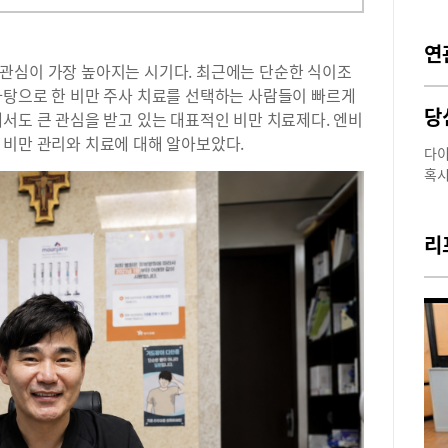
연
관심이 가장 높아지는 시기다. 최근에는 단순한 식이조
바탕으로 한 비만 주사 치료를 선택하는 사람들이 빠르게
당
서도 큰 관심을 받고 있는 대표적인 비만 치료제다. 엔비
 비만 관리와 치료에 대해 알아보았다.
다이
혹시
트는
없는
원장
리
암 
만은
무게
맞는
다는
아본
주사
는 
받았
다.