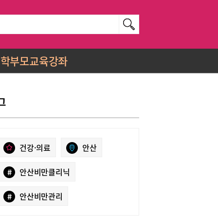
학부모교육강좌
그
건강·의료
안산
#
안산비만클리닉
#
안산비만관리