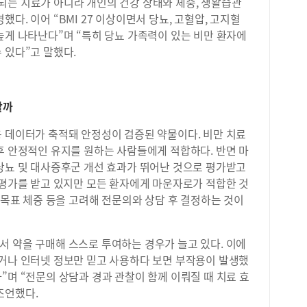
되는 치료가 아니라 개인의 건강 상태와 체중, 생활습관
‘레
시험
다. 이어 “BMI 27 이상이면서 당뇨, 고혈압, 고지혈
피하
자신
높게 나타난다”며 “특히 당뇨 가족력이 있는 비만 환자에
킨다
니다
 있다”고 말했다.
고 
경이
하면
위기
접을
하얘
파괴
던 
할까
있어
못하
본인
경험
용 데이터가 축적돼 안정성이 검증된 약물이다. 비만 치료
병원
술학
후 안정적인 유지를 원하는 사람들에게 적합하다. 반면 마
서 
다는
 당뇨 및 대사증후군 개선 효과가 뛰어난 것으로 평가받고
몸에
고 
구적
 평가를 받고 있지만 모든 환자에게 마운자로가 적합한 것
력올
이므
‘굴
, 목표 체중 등을 고려해 전문의와 상담 후 결정하는 것이
할 
됐다
환자
석 
복한
하대
서 약을 구매해 스스로 투여하는 경우가 늘고 있다. 이에
시도
어떻
하거나 인터넷 정보만 믿고 사용하다 보면 부작용이 발생했
나 
그래
”며 “전문의 상담과 경과 관찰이 함께 이뤄질 때 치료 효
된 
하도
조언했다.
반한
수시