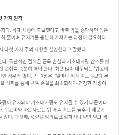
아니
는 
때다
본기
이 
섯 가지 원칙
대다
기회
유지다. 목표 체중에 도달했다고 바로 약을 중단하면 높은
생들
서히 줄이며 유지기를 충분히 가져가는 과정이 필요하다.
사례
은 
 다섯 가지 주의 사항을 설명한다고 말했다.
약해
로운
한다. 극단적인 절식은 근육 손실과 기초대사량 감소를 불
니다
질 섭취를 충분히 해야 한다. 최근 많이 대두되는 ‘위고비
배운
인인 경우가 많다. 기 원장은 “얼마나 적게 먹느냐보다 무
다.
백질 섭취를 통해 근육 손실을 최소화해야 건강한 감량이
나올
지 
과 
근육량이 유지돼야 기초대사량도 유지될 수 있기 때문이다.
이 
다. 위고비와 마운자로는 위 배출 속도를 늦추기 때문에
니다
다.
수 있다. 다섯째, 용량을 임의로 조절하거나 약만 믿고 생
학생
기 