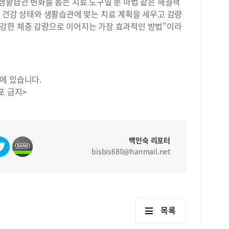
도 
생활습관 변화를 돕는 치료 도구일 뿐 마법 같은 해결책
차이
 건강 상태와 생활습관에 맞는 치료 계획을 세우고 감량
지 
강한 체중 감량으로 이어지는 가장 효과적인 방법”이라
다.
‘표
많이
공개
어려
에 있습니다.
존재
포 금지>
니다
하게
고 
출보
리하
백인숙 리포터
보여
bisbis680@hanmail.net
본기
화려
명이
지,
는 
목록