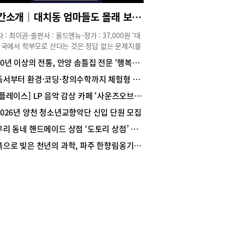
신간소개｜대치동 엄마들도 몰래 보는 입시 시크릿 로드맵
자 : 최이권-출판사 : 올드앤뉴-정가 : 37,000원 ‘대
국에서 학부모로 산다는 것은 정답 없는 문제지를
 푸는 것처럼 고단한 일’이라고 느끼는 학부모라면
30년 이상의 전통, 안양 솜틀집 전문 ‘행복솜틀집’
 출간된 『대치동 엄마들도 몰래 보는 입시 시크릿
맵 』 (올드앤뉴)을 펼쳐 보자. 이 책은 대명중학
독서부터 환경·코딩·창의수학까지 체험형 프로그램 풍성
 언주중학교 등 강남지역 중학교에서 진로진학상담
[플레이스] LP 음악 감상 카페 ‘사운즈오브선셋’
 교사를 역임한 현직 교사 출신 입시 전문가가 집
 책이다.이 책을 집필한 최이권 작가는 “대한민국
2026년 양천 청소년교향악단 신입 단원 모집
 학부모로 산다는 것은 정답 없는 문제지를 매일
우리 동네 핸드메이드 상점 ‘도토리 상점’ & ‘사각사각 상점’
 것처럼 고단한 일입니다. 학원가는 끊임없이 공포
주입하고, 부모들은 아이가 뒤처질까 두려워 소중한
흙으로 빚은 천년의 과학, 파주 한향림옹기박물관 특별전 <천년과학>
 자금까지 헐어 사교육에 쏟아붓습니다. 하지만 수
 입시 최전선에서 수많은 학생과 학부모를 만나온
는 단호하게 말합니다. "입시는 &apos;돈&apos;
 하는 것이 아니라 &apos;전략&apos;으로 하는
니다."라고 말한다.책은 총 4개 파트로 나뉜다. 1
‘미래 교육과 진로’는 AI 시대와 진로·전공 선택, 그
 2028학년도 대입을 상세히 다룬다. 2장 ‘초·중등