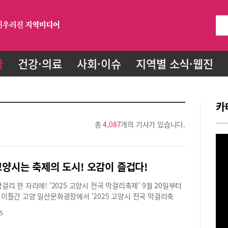
화
건강·의료
사회·이슈
지역별 소식·웹진
카
총
4,087
개의 기사가 있습니다.
고양시는 축제의 도시! 오감이 즐겁다!
막걸리 한 자리에! ‘2025 고양시 전국 막걸리축제’ 9월 20일부터
 이틀간 고양 일산문화광장에서 ‘2025 고양시 전국 막걸리축
린다. ‘가와지쌀의 도시 고양시, 맛과 멋을 빚다’를 주제로 고양 지
5
리도가, 고양탁주합동제조장, 행주산성주가, 마깨주, 산가요록