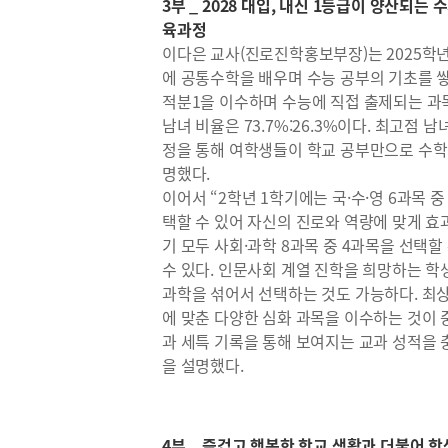
3부 _ 2028 대입, 내신 1등급이 양산되
육과정
이다은 교사(진로진학홍보부장)는 2025학년
에 공통수학을 배우며 수능 공부의 기초를 쌓고
적분1을 이수하며 수능에 직접 출제되는 과목
남녀 비율은 73.7%:26.3%이다. 최고점 남
정을 통해 여학생들이 학교 공부만으로 수학
명했다.
이어서 “2학년 1학기에는 국·수·영 6과목 중
택할 수 있어 자신의 진로와 역량에 맞게 효과
기 모두 사회·과학 8과목 중 4과목을 선택
수 있다. 인문사회 계열 진학을 희망하는 학
과학을 섞어서 선택하는 것도 가능하다. 최
에 맞춘 다양한 심화 과목을 이수하는 것이
과 세특 기록을 통해 보여지는 교과 성적을 
을 설명했다.
4부 _ 즐겁고 행복한 학교 생활과 더불어