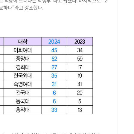
진로 역량이 드러나는 학생부”라고 밝혔다. 마지막으로 “2
와 
오히
중요하다”라고 강조했다.
엇인
써 
하며
한 
형 
다.
진행
간을
또한
힙니
구성
진 
했습
른 
회장
문입
사이
을 
소통
지표
시를
년에
과정
반을
량을
‘고
세일
택할
2학
계열
특)
으로
있었
이 
로도
연스
이를
다.
팅 
화여