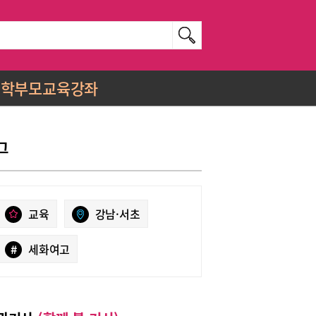
학부모교육강좌
그
교육
강남·서초
#
세화여고