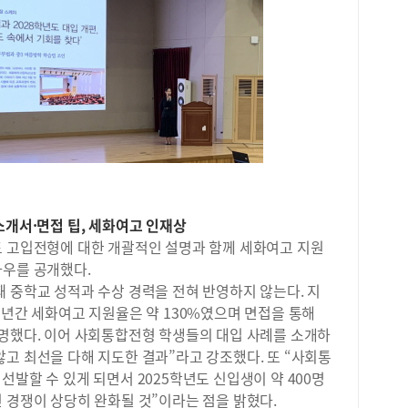
와 
만족
학습
동장
한 
이 
했을
균형
파&
간 
으면
준비
게 
하고
데,
습니
하루
소개서·면접 팁, 세화여고 인재상
내신
도 고입전형에 대한 개괄적인 설명과 함께 세화여고 지원
즉시
하우를 공개했다.
특히
 중학교 성적과 수상 경력을 전혀 반영하지 않는다. 지
교재
3년간 세화여고 지원율은 약 130%였으며 면접을 통해
수능
병행
설명했다. 이어 사회통합전형 학생들의 대입 사례를 소개하
것이
고 최선을 다해 지도한 결과”라고 강조했다. 또 “사회통
별로
선발할 수 있게 되면서 2025학년도 신입생이 약 400명
생활
 경쟁이 상당히 완화될 것”이라는 점을 밝혔다.