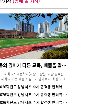
관기사
(함께 볼 기사)
배움의 깊이가 다른 교육, 베풂을 알고 실력이 자라는 세화여고
구 세화여자고등학교(교장 오삼찬, 교감 김효진,
 세화여고)는 배움의 깊이가 남다르다. 최상의 교
경과 양질의 수업은 물론 학생의 실력 향상과 창의
2026학년도 강남서초 수시 합격생 인터뷰 _ 서울대 의예과 1학년 민동현(세화고 졸업)
 일깨우고, 베풂을 알며 함께 성장하는 세화여고만
학교 문화가 공존한다. 강남서초지역 자율형사립고
2026학년도 강남서초 수시 합격생 인터뷰 | 고려대 한문학과 1학년 강윤지(세화여고 졸)
유일한 여고로 굳건한 명성을 이어온 힘의 원천이기
2026학년도 강남서초 수시 합격생 인터뷰 _ 서울대 역사학부 합격! 김윤규(세화고 3)
하다. 학생과 학부모들에게 믿음과 신뢰를 주는 학