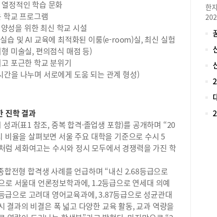
에 
 열정적인 학습 문화
한지
는 
운 학교 프로그램
20
부 
 양성을 위한 최신 학교 시설
로 
통해
재학
 및 AI 교육에 최적화된 이룸(e-room)실, 최신 실험
국 
아니
형 미술실, 편의점식 매점 등)
생의
대입
이고 포근한 학교 분위기
는 
비 
시간을 나누며 서로에게 도움 되는 관계 형성)
게 
로 
권 
가 
에 
했던
김효
학,
한 진학 결과
교학
대학
성과(표1 참조, 중복 합격·졸업생 포함)를 공개하며 “20
있는
비를
치우
시 비율을 살펴보면 서울 주요 대학을 기준으로 수시 5
경영
어올
 이처럼 세화여고는 수시와 정시 모두에서 경쟁력을 가진 학
제 
과정
니다
는 
리 
부종합전형 합격생 사례를 언급하며 “내신 2.68등급으로
에는
을 
으로 서울대 언론정보학과에, 1.2등급으로 연세대 의예
생들
의 
17등급으로 고려대 영어교육과에, 3.87등급으로 성균관대
며,
배우
 결과의 비결은 폭 넓고 다양한 교육 활동, 교과 역량을
을 
매력
다.