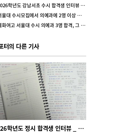
 세화에는 뭔가 특별한 것이 있다. 도움말 세화여자
2026학년도 강남서초 수시 합격생 인터뷰 _ 서울대 의예과 합격! 우승아(세화여고 3)
학교 오삼찬 교장, 김효진 교감, 유태혁 교사(3학
서울대 수시모집에서 의예과에 2명 이상 합격생을 배출한 학교
부장), 이다은 교사(진로진학홍보부장)테마1. 세화
에서 배운다는 것입시 결과 그 이상의 성과유태혁
세화여고 서울대 수시 의예과 3명 합격, 그 비결은?
 : 세화여고의 수시 경쟁력은 이미 결과로 입증되
있습니다. 2026학년도 대입에서 학생부종합전형을
 서울대 의과대학 합격생 3명을 배출하며, 학생부
포터의 다른 기사
의 학업 역량과 전공 적합성을 동시에 갖춘 교육과
 힘을 보여주었습니다. 과목 선택, 탐구 활동, 세부
 및 특기사항이 유기적으로 연결되는 구조 속에서
들은 학습의 깊이와 진로 적합성을 자연스럽게 학
에 녹여낼 수 있었습니다. 교실 문화 역시 경쟁력
중요한 기반입니다. 교사와 학생이 함께 몰입하는
, 서로를 경쟁자가 아닌 성장의 동반자로 바라보는
 분위기 속에서 자연스럽게 높은 학업 집중도가 형
니다. 3학년 2학기까지 이어지는 실전형 수업과
 해결 중심의 학습 구조는 마지막까지 안정적인 학
리듬을 유지하게 합니다.성적을 넘어 ‘성장’으로! 세
 힘유태혁 교사 : 2028학년도 대입 체제에서는 단
 시험 성적보다 과목 선택의 깊이와 학업의 연계성
2026학년도 정시 합격생 인터뷰 _ 서울대 경영학과 1학년 한지호(숙명여고 졸업)
더욱 중요해지고 있습니다. 세화여고는 이러한 변화