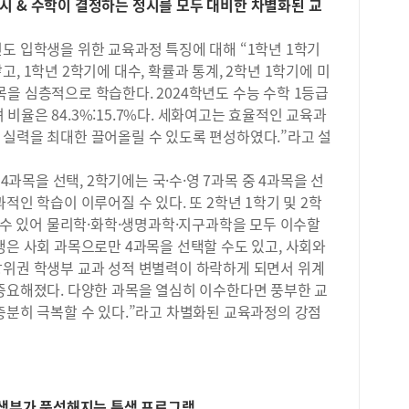
학에
는 수시 & 수학이 결정하는 정시를 모두 대비한 차별화된 교
부분
로 
높였
마케
도 입학생을 위한 교육과정 특징에 대해 “1학년 1학기
지구
실제
있습
, 1학년 2학기에 대수, 확률과 통계, 2학년 1학기에 미
관리
생명
을 심층적으로 학습한다. 2024학년도 수능 수학 1등급
데,
도 
녀 비율은 84.3%:15.7%다. 세화여고는 효율적인 교육과
보다
도록
 실력을 최대한 끌어올릴 수 있도록 편성하였다.”라고 설
&a
‘고
생활
연결
에 
 4과목을 선택, 2학기에는 국·수·영 7과목 중 4과목을 선
지원
과 
적인 학습이 이루어질 수 있다. 또 2학년 1학기 및 2학
지 
히 
재를
할 수 있어 물리학·화학·생명과학·지구과학을 모두 이수할
학생
수 
생은 사회 과목으로만 4과목을 선택할 수도 있고, 사회와
도가
에서
상위권 학생부 교과 성적 변별력이 하락하게 되면서 위계
문제
주도
 중요해졌다. 다양한 과목을 열심히 이수한다면 풍부한 교
습니
교사
방송
충분히 극복할 수 있다.”라고 차별화된 교육과정의 강점
20
가능
장하
제를
은 
탐구
와 
는 
것 
확하
 학생부가 풍성해지는 특색 프로그램