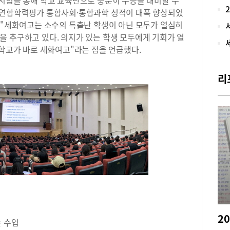
 시험을 통해 학교 교육만으로 충분히 수능을 대비할 수
교.
국연합학력평가 통합사회·통합과학 성적이 대폭 향상되었
고등
 "세화여고는 소수의 특출난 학생이 아닌 모두가 열심히
년 
을 추구하고 있다. 의지가 있는 학생 모두에게 기회가 열
여고
 학교가 바로 세화여고"라는 점을 언급했다.
교사
고 
통해
리
기반
정의
능력
학생
생부
의 
수업
학습
성됩
문제
습 
화의
순한
는 수업
이 