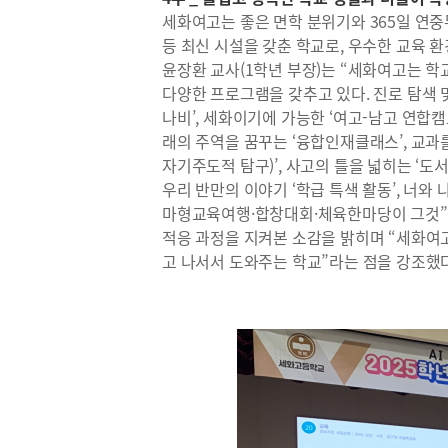
세화여고는 좋은 면학 분위기와 365일 연
등 최신 시설을 갖춘 학교로, 우수한 교육 
윤장환 교사(1학년 부장)는 “세화여고는 
다양한 프로그램을 갖추고 있다. 진로 탐색 및
나비’, 세화이기에 가능한 ‘여고-남고 연합캠
래의 주역을 꿈꾸는 ‘융합인재클래스’, 교과
자기주도적 탐구)’, 사고의 틀을 넓히는 ‘도서
우리 반만의 이야기 ‘학급 특색 활동’, 너와
마형교육여행·합창대회·체육한마당이 그것”이
적응 과정을 지켜본 소감을 밝히며 “세화여
고 나서서 도와주는 학교”라는 점을 강조했