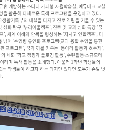
세화
주제
중무휴 개방하는 스터디 카페형 자율학습실, 에듀테크 교실
기 
현실
환경을 활용해 다채로운 특색 프로그램을 운영하고 있다.
바탕
을 
학교생활기록부의 내실을 다지고 진로 역량을 키울 수 있는
제를
업 
한 
 심화 탐구 ‘누리어울캠프’, 진로 및 교과 심화 특강 ‘꿈
준으
남고
프’, 세계 이해의 안목을 형성하는 ‘자사고 연합캠프’, 미
수학
하고
를 넘어 ‘수업량 유연화 프로그램(교과 융합 수업을 통한
선택
해결
가장
관 프로그램’, 꿈과 끼를 키우는 ‘동아리 활동과 호수제’,
강’
준으
 나의 세화 ‘학교 캠핑과 플로깅 활동’, 수련활동·소규모테
동에
사회
라며 특색 활동을 소개했다. 아울러 1학년 학생들의
를 
이 
고는 학생들이 하고자 하는 의지만 있다면 모두가 손발 벗
록 
잘 
적이
다.
구 
해력
합니
다.
해지
되는
국어
함께
질 
고 
적 
교사
2학
교 
문제
화장
저는
는 