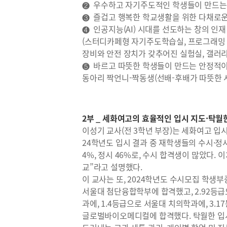
❷ 우수하고 자기주도적인 학생들이 만드는
❸ 즐겁고 행복한 학교생활을 위한 다채로
❹ 인공지능(AI) 시대를 선도하는 창의 인재
(스터디카페형 자기주도학습실, 프로그래밍 실습
장비와 안전 장치가 갖추어진 실험실, 갤러리
❺ 바르고 따뜻한 학생들이 만드는 안정적
동아리 짝언니-짝동생(선배-후배가 따뜻한 
2부 _ 세화여고의 효율적인 입시 지도·탁월
이성기 교사(전 3학년 부장)는 세화여고 입시 
24학년도 입시 결과 중 재학생들의 수시·정
4%, 정시 46%로, 수시 합격생이 많았다.
교”라고 설명했다.
이 교사는 또, 2024학년도 수시모집 학생
서울대 첨단융합학부에 합격했고, 2.92등급
과에, 1.4등급으로 서울대 치의학과에, 3.
글로벌바이오메디컬에 합격했다. 탁월한 입시