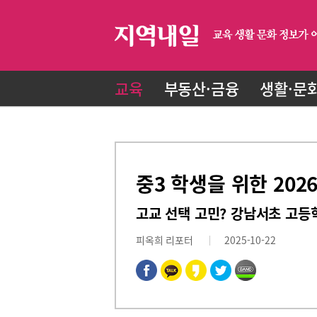
교육
부동산·금융
생활·문
중3 학생을 위한 20
고교 선택 고민? 강남서초 고등
피옥희 리포터
2025-10-22