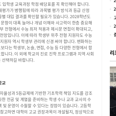
도 입학생 교육과정 학점 배당표를 꼭 확인해야 합니다.
20
대평가가 병행됨에 따라 과목별 평가 방식과 등급 산정
울 
급별 대입 결과를 확인할 필요가 있습니다. 2028학년도
하락
배정
 문항이 대폭 늘어나 개념 이해와 사고력이 한층 중요해
고(
부 전형에서 수능 최저 적용과 제시문 면접이 확대되고,
교가
전망입니다. 이에 따라 학생부 위주 전형 지원자도 수능
및 
형 지원자 역시 학생부 관리에 신경 써야 합니다. 변화하는
략히
보다는 학생부, 논술, 면접, 수능 등 다양한 전형에서 합
학년
리
합니다. 이 외에 학교의 진로 진학 프로그램과 지역 사회
서접
를 선택하길 바랍니다.
교육
(2
현황
반전
한 
학교
학년
보다
자율성과 5등급제에 기반한 기초학력 책임 지도를 강조
와 
사한 전공 및 계열을 준비하는 학생 수나 교과 교사의 수
20
택 및 운영이 수월할 수 있다는 장점이 있습니다. 고등학
회통
를 참고하면 대학의 고교 권장과목이 개설될지, 정상적으로
합전