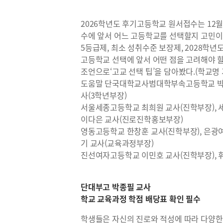
2026학년도 후기고등학교 원서접수는 12월
수에 앞서 어느 고등학교를 선택할지 고민이
5등급제, 최소 성취수준 보장제, 2028학년
고등학교 선택에 앞서 어떤 점을 고려해야 
조언으로‘고교 선택 팁’을 담아봤다.(학교명
도움말 단국대학교사범대학부속고등학교 박종
사(3학년부장)
서울세종고등학교 최희원 교사(진학부장), 
이다은 교사(진로진학홍보부장)
영동고등학교 한창훈 교사(진학부장), 은광
기 교사(교육과정부장)
진선여자고등학교 이민호 교사(진학부장), 
단대부고 박종필 교사
학교 교육과정 학점 배당표 확인 필수
학생들은 자신의 진로와 적성에 따라 다양한