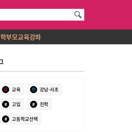
학부모교육강좌
그
교육
강남·서초
#
고입
#
진학
#
고등학교선택