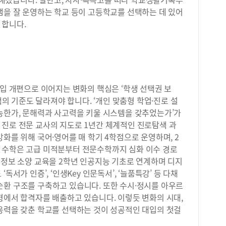
정자
중심
램을 잘 운영하는 학교 등이 고등학교를 선택하는 데 있어
검정
는 
 합니다.
정학
주로
유형
때문
외국
력이
20
는 
(단위
보여
시에
대입 개편으로 이어지는 변화의 핵심은 ‘학생 선택권 보
정 
선택의 기준도 달라져야 합니다. ‘개인 맞춤형 학업·진로 설
능 
가능한가, 문해력과 사고력을 키울 시스템을 갖추었는가’가
였다
 진로 전문 교사의 지도로 1년간 체계적인 진로탐색 과
상대
한 
강화를 위해 국어·영어를 매 학기 4학점으로 운영하며, 2
생 
 수학은 고급 미적분부터 전문수학까지 심화 이수 경로
선택
 정보 소양 교육을 2학년 인공지능 기초로 연계하며 디지
불리
독서가 인증’, ‘인생Key 인문독서’, ‘늘품특강’ 등 다채
과정
순환 구조를 구축하고 있습니다. 또한 수시·정시를 아우르
아울
형에서 합격자를 배출하고 있습니다. 이렇듯 변화의 시대,
반영
대응력을 갖춘 학교를 선택하는 것이 성공적인 대입의 첫걸
전형
맞춰