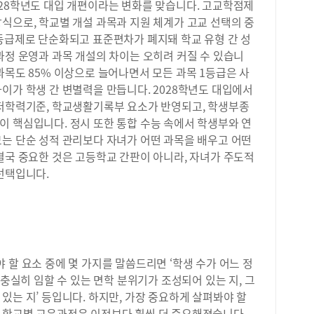
028학년도 대입 개편이라는 변화를 맞습니다. 고교학점제
화활
식으로, 학교별 개설 과목과 지원 체계가 고교 선택의 중
구형
5등급제로 단순화되고 표준편차가 폐지돼 학교 유형 간 성
계획
과정 운영과 과목 개설의 차이는 오히려 커질 수 있습니
과물
안 
과목도 85% 이상으로 늘어나면서 모든 과목 1등급은 사
있는
이가 학생 간 변별력을 만듭니다. 2028학년도 대입에서
구체
최저학력기준, 학교생활기록부 요소가 반영되고, 학생부종
업과
이 핵심입니다. 정시 또한 통합 수능 속에서 학생부와 연
는 
모는 단순 성적 관리보다 자녀가 어떤 과목을 배우고 어떤
교과
결국 중요한 것은 고등학교 간판이 아니라, 자녀가 주도적
적합
선택입니다.
부 
스템
토하
다.
교 
라고
을 
 할 요소 중에 몇 가지를 말씀드리면 ‘학생 수가 어느 정
는지
 충실히 임할 수 있는 면학 분위기가 조성되어 있는 지, 그
니다
있는 지’ 등입니다. 하지만, 가장 중요하게 살펴봐야 할
로 
 학교별 교육과정은 이전보다 훨씬 더 중요해졌습니다.