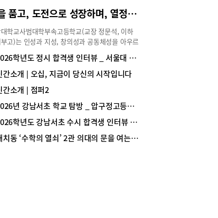
상승했고, 사회통합전형 1.28:1로 지난해보다 소폭
꿈을 품고, 도전으로 성장하며, 열정으로 미래를 준비하는 학교, 중대부고
했다.국제고, 외국어고, 자사고 지원율 현황은 다
 같다. (표1~3 참조)표1. 국제고, 외국어고, 자사고
대학교사범대학부속고등학교(교장 정문석, 이하
율 현황* (단위 : 명)후기고 ❷ 교육감 선발 후기고
부고)는 인성과 지성, 창의성과 공동체성을 아우르
접수 현황2026학년도 배정 대상학교는 총 212교
전인교육을 바탕으로 학생 한 사람, 한 사람의 가능
2026학년도 정시 합격생 인터뷰 _ 서울대 경영학과 1학년 한지호(숙명여고 졸업)
 전년 대비 2개교가 증가했다. ※ 변동사항: 흑석고
 끝까지 끌어내는 교육을 실천하하고 있다. 인성과
설), 대광고(자사고&rarr;일반고 전환)지원자는
을 겸비한 따뜻한 인재를 양성하는 학교, 중대부고
신간소개 | 오십, 지금이 당신의 시작입니다
055명(남 29,208명, 여 26,847명)으로, 전년
 특별한 교육의 원천은 무엇일까?도움말 : 중앙대
,484명 대비 2,571명(4.8%) 증가했다.지원자 중 외
신간소개 | 점퍼2
사범대학부속고등학교 정문석 교장, 곽준석 교감,
국제고·자사고 중복 지원자는 9,843명으로, 전년
철 교사(진로진학부), 김태준 교사(교무부), 임수
2026년 강남서초 학교 탐방 _ 압구정고등학교
,509명 대비 666명(6.3%) 감소하였다. 이는 대광고
교사(창의인성부), 박은정 교사(1학년부), 전승원 교
일반고 전환, 자사고 지원율 감소 등의 영향으로 분
2026학년도 강남서초 수시 합격생 인터뷰 _ 서울대 의예과 1학년 문범준(중산고 졸업)
2학년부), 이웅수 교사(3학년부) 테마1. 진로·진학
며, 중복 지원자 중 불합격자는 교육감 선발 후기
힘재학생 중심의 우수한 진학 성과중대부고의 2026
대치동 ‘수학의 열쇠’ 2관 의대의 문을 여는 ‘황금열쇠 스터디 프로그램’
전형 대상에 포함된다.선발(전형) 방법은 응시 유형
도 입시 결과 총평에 대해 김상철 교사는 다음과
따라 달라진다. 일반지원자, 보훈자 자녀, 지체장애
 밝혔다. “중대부고 입시 결과를 한 마디로 총평하
등은 교육감이 일괄 산출한 절대평가 방식의 중학교
 ‘안정’입니다. 지난 몇 년간 모든 교사가 힘을 합
을 기준으로 남녀 구분 없이 선발하며, 체육특기자
변화하는 입시 환경에 맞추어 내실 있는 수업, 다양
특례 적격자는 중학교 성적과 관계없이 선발한다.서
비교과 활동, 상시적인 상담을 통해 노력한 결과 ‘수
교육청은 전형 절차를 거쳐 2026년 1월 7일(수)에
 안정적으로 준비할 수 있는 학교’로 인정받고 있
자(배정 대상자)를 발표하고, 2026년 1월 29일
다. 학생들의 선호도가 높은 최상위 6개 대학까지
)에 배정 학교를 발표할 예정이다. 서울 지역 졸업예
자 수가 안정적으로 유지되고 있고, 수시는 재학생