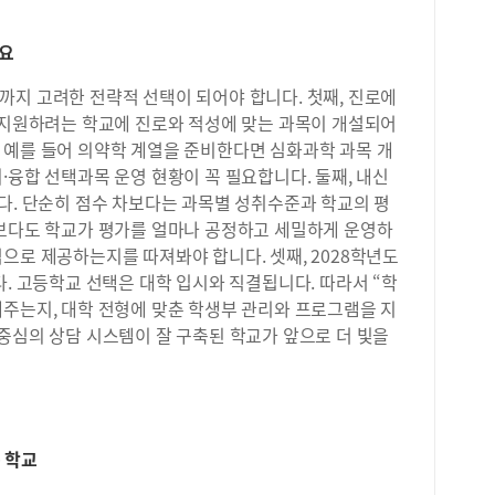
체계
주목
단순
중요
교육
까지 고려한 전략적 선택이 되어야 합니다. 첫째, 진로에
물리
너지
. 지원하려는 학교에 진로와 적성에 맞는 과목이 개설되어
물의
 예를 들어 의약학 계열을 준비한다면 심화과학 과목 개
같이
·융합 선택과목 운영 현황이 꼭 필요합니다. 둘째, 내신
구성
다. 단순히 점수 차보다는 과목별 성취수준과 학교의 평
학이
점보다도 학교가 평가를 얼마나 공정하고 세밀하게 운영하
도를
으로 제공하는지를 따져봐야 합니다. 셋째, 2028학년도
교과
다. 고등학교 선택은 대학 입시와 직결됩니다. 따라서 “학
편적
수 
해주는지, 대학 전형에 맞춘 학생부 관리와 프로그램을 지
급 
중심의 상담 시스템이 잘 구축된 학교가 앞으로 더 빛을
교를
로 
학 
한 
습형
 학교
의 
강조