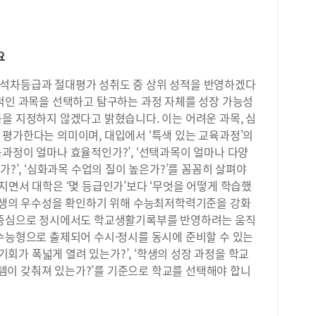
강화
상을
율학
안에
요
·면
정을
 석차등급과 절대평가 성취도 중 상위 성적을 반영하겠다
사는
전적인 과목을 선택하고 탐구하는 과정 자체를 성장 가능성
집중
을 지정하지 않겠다고 밝혔습니다. 이는 어려운 과목, 심
영어
 평가한다는 의미이며, 대입에서 ‘특색 있는 교육과정’의
배정
과정이 얼마나 효율적인가?’, ‘선택과목이 얼마나 다양
히 
가?’, ‘심화과목 수업의 질이 높은가?’를 꼼꼼히 살펴야
목을
다.
지면서 대학은 ‘몇 등급인가’보다 ‘무엇을 어떻게 학습했
을 
 학생의 우수성을 확인하기 위해 수능최저학력기준을 강화
일부
을 중심으로 정시에서도 학교생활기록부를 반영하려는 움직
과 
 수능형으로 출제되어 수시·정시를 동시에 준비할 수 있는
과정
 기회가 폭넓게 열려 있는가?’, ‘학생의 성장 과정을 학교
선택
이 갖춰져 있는가?’를 기준으로 학교를 선택해야 합니
수업
지막
입을