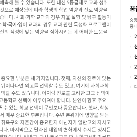
측해 볼 수 있습니다. 또한 내신 5등급제로 교과 성취
폭 
것으로 예상됨에 따라 학생의 학업 역량과 진로 역량을
하락
니다. 사회·과학 교과의 경우 자율 실험 및 탐구 활동이
음과
중앙
지원
수학·국어·영어 교과의 경우 교과 관련 특성화 프로그램이
중대
원서
신의 적성에 맞는 역량을 심화시키는 데 어떠한 도움을
는 
로,
성을
(신
실력
56,
만의
53
학교
고·
김상
10
현 
의 
중요한 부분은 세 가지입니다. 첫째, 자신의 진로에 맞는
사(
석되
의 
 뛰어나다면 외고를 선택할 수도 있고, 여기에 사회과학
고 
학년
선택할 수도 있습니다. 이처럼 진로를 고려한 고교 선택이
에 
같이
 고등학교 선택이 이루어져야 합니다. 본인이 향후 주요
인 
자면
성적
줄 수 있는 학교 선택이 무엇보다 중요합니다. 셋째, 학생
해 
와 
서 매우 중요한 부분입니다. 주변 분위기에 영향을 받는
한 
울시
 성취욕구와 자존감이 중요한지 아닌지가 일반고와 자사고
시를
합격
습니다. 마지막으로 달라진 대입의 변화에서 수시든 정시든
습니
(목
합격
해졌습니다. 일반고, 자사·특목고를 떠나 학교생활기록부