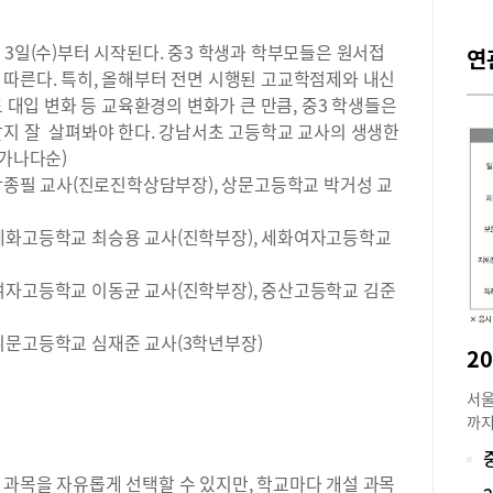
 3일(수)부터 시작된다. 중3 학생과 학부모들은 원서접
연
 따른다. 특히, 올해부터 전면 시행된 고교학점제와 내신
도 대입 변화 등 교육환경의 변화가 큰 만큼, 중3 학생들은
할지 잘 살펴봐야 한다. 강남서초 고등학교 교사의 생생한
 가나다순)
필 교사(진로진학상담부장), 상문고등학교 박거성 교
세화고등학교 최승용 교사(진학부장), 세화여자고등학교
여자고등학교 이동균 교사(진학부장), 중산고등학교 김준
휘문고등학교 심재준 교사(3학년부장)
서울
까지
립고
서울
 과목을 자유롭게 선택할 수 있지만, 학교마다 개설 과목
현황