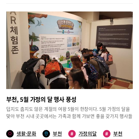
월. 다양한 공연이 기다리고 있다. 5월 6일 평촌아트홀에서는 누적
5월 14일 오후 2시~4시까지다.성인을 위한 행사로는 일기 쓰는 법
키지로 제주 동문시장, 이호 목마등대, 한라수목원, 제주민속자연사
유인즉슨 맛과 분위기 때문이다. 이곳의 메인 쉐프는 30년 경력의
성과 흥행성을 인정받은 장진의 화제작으로 한층 더 깊어진 호흡과
관객 수 20만 명 기록의 연극 ‘아트(ART)’가 막을 올린다. 우정의 본
강의와 사춘기 자녀와 부모의 자존감에 대한 강의가 마련됐다. 5월
박물관 등 제주의 대표적인 관광지 코스로 이루어진 ‘제주시티투어
호텔 중식 베테랑으로 다년간 세계적인 중식 요리경연대회에서 메
강렬한 매력으로 관객들을 사로잡는다. 여섯 토막으로 살해당한 여
질로 뜨거운 공감과 유쾌함을 안겨줄 연극 ‘아트’는 전 세대를 아우
21일에는 ‘훔쳐보고 싶은 일기 쓰는 법’이라는 주제로 일기를 써야
1일권’ 2매가 제공된다. 이와 함께 전통시장 먹거리 쇼핑, 제주 맛집
달을 차지하여 음식 맛은 이미 검증되었다. 일반적인 중국집에서는
자의 시신이 발견되고 용의자로 열여덟 살의 소년이 잡히는데, 그를
르는 배우들의 색다른 케미로 특별한 웃음과 메시지를 전하는 블랙
하는 이유와 일기를 편하게 쓰는 방법에 대한 강의가 펼쳐지며, 28
방문 시 사용할 수 있는 제주 지역 화폐 ‘탐나는전’ 1만원권 1매, 메
보기 드문 다채로운 중식 코스요리와 일품 메뉴, 세트메뉴 등 다양
범인으로 만들어야 하는 두 형사가 있다. 이처럼 이 연극은 소년과
코미디다. 시니어팀으로는 관록의 저력을 보여주는 이순재, 노주현,
일에는 ‘사춘기 우리 아이, 자존감에서 답을 찾다’는 제목으로 사춘
종 글래드 제주 로고의 메시백 1개, 그리고 프리미엄 뷔페 레스토랑
하게 준비되어 있다. 거기에 실내분위기는 룸 시설이 완비되어 있
두 형사의 이야기다. 연극 ‘얼음’은 화려한 캐스팅 역시 관객들의 관
백일섭이, 젊은 실력파 배우로는 김재범, 최영준, 박정복이 더블 캐
기 자녀와 부모의 자존감을 키우는 방법에 대한 강의가 진행된다.
‘삼다정’ 조식 2인도 함께 제공된다.문의 064-747-5000위(WE)호
고, 테이블 간격과 홀이 넓고 커서 사회적 거리두기에 적합해 보인
심을 끌기에 충분하다. 브라운관과 무대를 누비며 스펙트럼 넓은 연
스팅 되어 신구 조합이 선보일 환상적인 케미를 선보인다. 공연시간
벌말도서관의 프로그램은 모두 온라인 줌으로 이뤄지며, 5월 2일
텔 제주: 부모님 힐링 여행 ‘디어 페런츠’ 패키지위(WE)호텔 제주
다.홍푸 박규희 대표는 “다채로운 코스요리와 가족손님을 위한 가
기력을 입증해 온 배우 정웅인과 이철민. 무대를 가득 메우는 탄탄
은 오후 2시, 6시이며 관람료는 전석 4만원.5월 14일 안양아트센터
오전 10시부터 도서관 홈페이지에서 신청을 받는다.투자전략, 원예
(제주 서귀포시)는 품격 있는 5성 호텔 서비스와 함께 WE병원의 헬
족특선세트 등을 정성껏 준비하였으니, 믿고 찾아주시는 손님들에
한 연기력으로 사랑받는 배우 이창용, 신성민, 김선호 등이 출연한
에서는 트로트 스타 ‘빅3’ 공연이 개최된다. 어느 때보다 트로트 열
테라피, 책나들이 꾸러미 등 이색적인 행사도 마련안양 석수도서관
스 케어 서비스를 제공하는 프리미엄 헬스 리조트이다. 위(WE)호텔
게 만족할 만한 중국요리와 식사를 대접하겠다.”고 했다.위치 경기
다. 이 베테랑 배우들의 오차 없는 연기 합으로 이끌어가는 숨막히
풍이 거센 지금. 트로트를 좋아하는 안양시민들에게 좋은 기회가 될
에서는 봄을 즐길 수 있는 이색적인 프로그램을 기획해 눈길을 끈
제주(는 5월 31일까지 부모님을 위한 힐링 여행 ‘디어 페런츠(Dear.
안산시 단원구 광덕2로 164-12
는 90분 동안 관객들은 극에 몰입할 수 밖에 없다.일시_ 5월 14~16
듯하다. 허스키하고 매력적인 보이스로 사랑받는 가수 진성의 ‘안동
다. 우선, 초등학생 1~4학년생들을 대상으로는 ‘그림책 원예테라
Parents)’ 패키지를 선보인다. 이 패키지는 슈페리어룸 1박, 인터내
일/ 금 (오후 4시, 8시), 토,일(오후 2시, 6시)장소_ 성남아트센터 앙
역에서’ ‘보릿고개’ ‘태클을 걸지마’ 등을 들을 수 있다. 또한 명품 가
피’가 진행된다. 원예전문가를 초청해 나만의 정원 꾸미기 활동을
셔널 조식 뷔페 2인, 건강식 디너 2인, 카네이션 및 레터(예약 시 기
상블시어터 2021 마티네 콘서트 5월 공연 ‘베를리오즈의 자화
창력을 소유한 트로트계의 디바 김용임의 ‘사랑의 밧줄’, ‘사랑님’,
해보는 것으로 석수도서관 1층 문화교실에서 대면으로 진행된다.
재), 적외선 체열검사를 2인에게 제공한다. 적외선 체열검사를 통해
상’4월 공연에 이어 지역난방공사와 함께하는 2021 마티네 콘서트
‘부초같은 인생’ 등 다양한 레파토리를 들을 수 있는 기회다. 여기에
두 반으로 나눠 각 반 8명씩 참여하게 되며, 재료비 1만 원이 있다.
통증이나 혈액순환 등 부모님의 신체 상태를 한눈에 알아볼 수 있
부천, 5월 가정의 달 행사 풍성
5월 공연이 배우 김석훈의 해설로 열린 예정이다. 5월 공연은 ‘베를
‘막걸리 한잔’ ‘땡벌’ ‘연하의 남자’ 등 인생역전 트로트계의 감칠맛
신청은 5월 3일 오후 2시부터 도서관 홈페이지에서 선착순으로 받
다. 아울러 사운드 테라피 <WE, Healing with you> 웰니스 프로그
리오즈의 자화상’을 주제로 과천시립교향악단과 지휘자 최수열의
강진의 목소리를 직접 들을 수 있다. 이번 공연은 오후 1시, 5시, 2회
덥지도 춥지도 않은 계절의 여왕 5월이 한창이다. 5월 가정의 달을
는다.봄나들이 기분을 내기 위한 행사로 ‘가족과 함께하는 책나들이
램 4종 중 1종을 선택해 무료로 이용할 수 있으며, 소독 냄새가 나지
공연으로 열린다. 올해는 ‘프랑스로부터’라는 모티프로, 독창적이고
공연되며 관람료는 R석 13만2000원, S석 12만1000원, A석 9만
맞아 부천 시내 곳곳에서는 가족과 함께 가보면 좋을 갖가지 행사들
꾸러미’도 준비돼 있다. 안양시 도서 대출회원에게 나들이세트 5개
않는 천연암반수 수영장 및 야외 자쿠지, 야외 사우나 그리고 피트
개성적인 음악 문화를 만들었던 프랑스를 2021년 성남아트센터 마
9000원이다. 코로나19예방을 위해 전 관객 마스크 착용을 적극 권
이 열리고 있다. 자녀 교육에 도움이 될 뿐만 아니라 온 가족의 여가
와 캠핑세트 5개를 대여해 주는 행사로, 세트에는 돗자리와 나들이
니스룸을 무료로 이용할 수 있다.투숙일 기준 30일 이전 예약 시
티네가 프랑스 음악의 유장한 흐름을 선보이고 있다. 태양왕 루이
고 하고 있으며 발열 기침, 인후통 등 호흡기 증상이 있으면 입장이
시간을 위한 곳으로 떠나본다.인생사진 찍고 가상현실체험까지수
가방, 캠핑의자, 테이블, 보드게임, 추천도서 3권 등이 구성되어 있
생활·문화
부천
#
가정의달
#
부천
5% 할인과 인원 추가비 1인 무료 혜택을 제공한다. 또한 13분 거리
14세가 다스리는 베르사유 궁전의 오페라와 춤곡에서 시작해 낭만
제한된다.문의: 아트 (031-687-0555/0500), 빅3 (1644-3031)어린
석박물관이 이달부터 AR(증강현실)과 VR(가상현실) 등을 더한 체