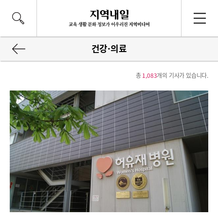
건강·의료
총
1,083
개의 기사가 있습니다.