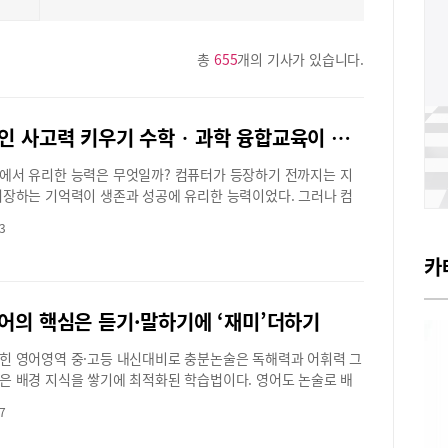
총
655
개의 기사가 있습니다.
창의적인 사고력 키우기 수학‧과학 융합교육이 답이다
에서 유리한 능력은 무엇일까? 컴퓨터가 등장하기 전까지는 지
저장하는 기억력이 생존과 성공에 유리한 능력이었다. 그러나 컴
은 정보를 저장하고 그 저장된 정보를 순식간에 불러 내 사용할
3
된 요즘엔 기억력은 그다지 유용한 능력이 못된다. 대신 기존의 지
해 새로운 것을 만들어 내는 능력, 원하는 것을 얻기 위한 질문을
카
력 즉 창의력이야말로 미래사회에 꼭 필요한 능력이다. 주어진
외우는 교육이 아니라 다양한 접근법을 찾아가는 창의력 어떻게
어의 핵심은 듣기·말하기에 ‘재미’더하기
까? 창의력 교육 전문인 와이즈만 영재교육의 문혜진 원장을 만
인 아이로 키우는 방법을 알아봤다.창의력의 시작은 질문하는 능
힌 영어영역 중·고등 내신대비로 충분논술은 독해력과 어휘력 그
발창의력이란 무엇일까? 와이즈만은 창의력의 시작은 질문하는
은 배경 지식을 쌓기에 최적화된 학습법이다. 영어도 논술로 배
HY’에서 시작된다고 말한다. 인간과 침팬지의 차이, 인간과 인공지
찬가지 학습 효과가 있지 않을까? 고잔동 ‘프링크어학원’이 탄탄
 차이는 ‘왜?’라는 질문을 할 수 있는가의 여부다. 문 원장은 “예전
7
 바탕으로 읽기, 쓰기, 듣기, 말하기까지 가능한 100% 회화 영어
 둘러싸여 성장기를 보낼 때에는 자연에서 물음이 생기고 자연에
강했다. 소식을 알린 앤드류 원장은 전 ‘청담어학원’의 대표 원장
 찾았어요. 그런데 요즘은 그런 환경을 만들어 줄 수가 없기 때문