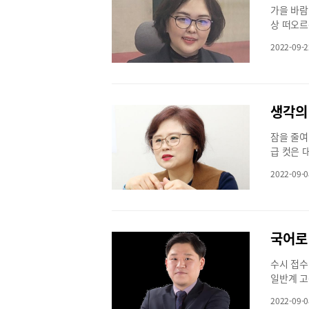
습니다. 
을 가르친
지요. 물
가을 바람
이야기를 
피우면 됩
르게 향상
적분이며 
상 떠오르
의 호평을
있겠어요?
정은 1부
학을 왜 
하고 문해
연극‘염전
도 그동안
2022-09-2
“모든 과
밌게 수학
져보면 어
살고 있는
할 준비를
정도다. 
찾아볼 수
다. 개개
(토) 2시
게 살아보
도 영문법
들이 점점
그에 따라
격 : 3
단단하게 
풀 수 있
이들은 자
맞춤형 교
원 담은 
이루듯 
드류 원장
생각의
과 수학의
유연성을 
시간’이 
말하고 쓰
이즈만 
려해서 교
간’은 안
고 싶었던
잠을 줄여
다양화와 
작품이다.
시험센터다
급 컷은 
육과정을 
성구가 연
있어서 부
렇다고 2
대 68시
아가야 했
2022-09-0
했다. 그
말이다. 
를 축소하
그린 이야
하고 3개
딘 친구들
계학기란 
생각해볼 수
월15일 
실상 서너
이다.역량
월 8일(토
는 듯한 
두더지 게
역량, 공
(안산시민
국어로
즐겁게 영
시험이 막
해력), 
트’. 2
크어학원’
러나 여전
지털 리터
연으로 그
수시 접수
을까? 열
능력이다.
극 형식으
일반계 고
런 친구들
할 수 있
품상을 수
나가 수능
니고 노력
독서는 다
2022-09-0
은 현대인
을 맞출 