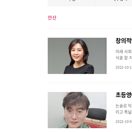
안산
미래 사회
식을 잘 
퓨터가 많
2022-10-1
수 있게 
식을 융합
만드는 능
정답만을 
초등영
키워야 할
나 창의적
논술로 익
력에서 출
리고 폭넓
능력 ‘W
운다면 마
능(AI)의
2022-10-0
한 실력을
엔 자연에
논술을 개
서 해답을