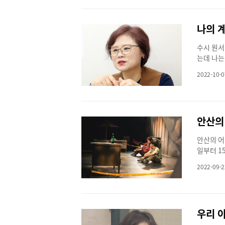
이자 현재
에 아이들
력도 남다
을 발견하
나의 
운영하면서
하나씩 하
미국인 같
이즈만 영
수시 원서
원’의 영
커리큘럼을
는데 나는
심은 무엇
문 원장은
요? 한숨
영어가 빨
에 등장하
2022-10-0
가 두렵고
책을 보면
수 있다”
운지 도무
크’의 영
이즈만의 
하지만, 
단어·문법
지렁이 관
황량하던 
크북 쓰기
학 전 영
안산의
무더운 여
과민한 테
됐다. 초
가요? 덥
단어를 한
정에서 아
안산의 어
잖아요. 
실제 앤드
스로 생각
일부터 1
하게 피어
어를 가장
과를 스스
산’을 선
합니다. 
류 원장은
2022-09-2
을 통해 
리즈는 ‘
각해요. 
다’고 표
결과물을 
다.개발에
하겠지요?
과 읽고 
육풍부한 
길삼촌’은
괴로울 거
상상해서 
는 것이 
창작한 작
뭔가가 끝
재밌는 회
문에 와이
우리 아
길마을. 
평가의 반
현한다. 
문 원장은
천이 터진