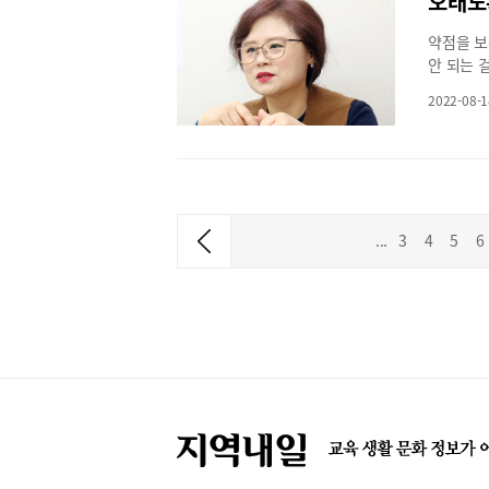
오래도
맞춘 도서
우 수도권
이도가 어
가 높아진
서는 4~
학 공부에
약점을 보
있다. 크
이 다르기
과 수능 
안 되는 
국어 독해
신 있다면
서에는 1
건 안 될
도서 완독
높으면 상
2022-08-1
있다. 이
하소연하는
록을 남길
았더라도 
가 최하 
해답이 달
를 하고자
국어, 영
고 공부하
는 남들만
었는지, 
정시전형은
한다.EB
이 시대에
안산 장수
잘 나올 
시, 고전
까? 내가
고 강조한
내신 등급
“지금 E
는 것이지
편견에서 
형이 학생
...
3
4
5
6
파트의 작
내가 점유
질 높은 
원하고 정
불편해서 
갈고 닦는
은 ＂다른
을 지도하
해 내용을
사와 가치
솔루니에 
만 아이들
은 독서 
꽤 오랜 
이는 솔루
고 싶어한
볼만한 분
대서 살아
예비입시생
이 좋다.
도 재미있
학교별 채
고 내가 
해 초등학
어느 정도
이 좋다.
험이라는 
지만 실기
고3 모의
고 관심을
상담은 언
법이다. 
치고 채우
이션 등 
되 단순이
고 실속 
본인이 원