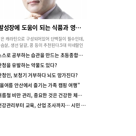
모발성장에 도움이 되는 식품과 영양분?
은 캐라틴으로 구성되어있어 단백질이 필수인데,
슴살, 생선 달걀, 콩 등이 추천된다.5대 미네랄인
, 아연, 구리 셀렌, 크롬 등의 미네랄이 모두 필요
스스로 공부하는 습관을 만드는 초등종합학원
, 특히 망간은 모발성장에 매우 중요한 미네랄이
 철분 부족 시 모근과 모낭에 산소가 전달되지 못하
​난청을 유발하는 약물도 있다?
탈모위험이 크다. 철분은 채소. 견과류, 해산물에 풍
난청인, 보청기 거부하다 뇌도 망가진다?
다. 비타민도 종합비타민 말고, 비타민B 복합체가
중요하다. 비오틴을 먹으니 충분하다는 분들이 간혹
“올여름 안산에서 즐기는 가족 캠핑 여행”
데 큰 착각이다.비오틴은 B7 하나에 불과하다.
여름철 비만 관리, 중요한 것은 건강한 체중 감량
.2.3.5.6.7 모두 모발성장에 도움이 된다. 복합 비타
군을 섭취하여야 한다. 비타민 D는 면역력과 직접
건강관리부터 교육, 산업 조사까지… 시민 생활 속으로 들어온 인공지능
 있고, 모낭세포의 분열에 관여하므로 모발생장주
 정상화되려면 비타민D가 중요하다. 우유, 달걀,
에 많으며, 비타민D 주사를 3개월마다 맞거나, 충
 일조량을 쬐는 것도 중요하다. 커피나 차의 경우
된 카페인이나 타닌이 문제가 될 수 있다. 철분 흡