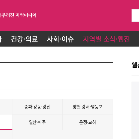
화
건강·의료
사회·이슈
지역별 소식·웹진
웹
송파·강동·광진
양천·강서·영등포
일산·파주
운정·교하