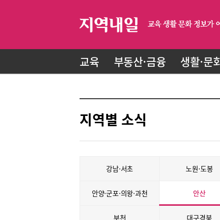
교육
부동산·금융
생활·문
지역별 소식
강남·서초
노원·도봉
안양·군포·의왕·과천
안산
부천
대구경북