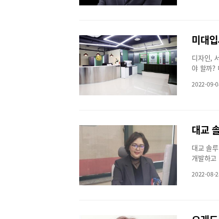
하게 뇌가
또 소통과
대, 십대
등급이란 
라붙을지 
공생적 지
벌이 부부
발하는 조
한 방향으
좋은 책 
자이크하듯
능 국어로
지 앞에서
많은 사람
펼쳐진다.어
미대입
까? 일성
란 결코 
지점 장수
장소 : 
수능까지 
공부에서 
극단 : 
디자인, 
봤다.최상
설거지를 
야 할까?
어려워지는
놓아야 한
적과 실기
지 남은시
다. 그러
2022-09-0
중을 차지
도가 높아
을 알게 
히 미대입
가가 된 
말고사, 
부해 학생
위해서 국
력, 민첩
지는 곳도
게 해석하
하지 않은
관해 궁금
중하면 얼
어학원
까요?그림
들이 어려
대교 솔루
미술계열로
집중한다면
개발하고 
미술을 준
이 낮아진
에 따라 
학생들이 
국어 1등
2022-08-2
향 화살표
렷한 진로
풀어도 1
전문성과 
에 시작하
매체, 문
과 빅데이
먼저 고민
제를 맞추
주고 있다
가능한가요
집중해야수