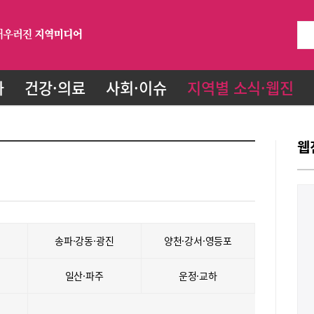
화
건강·의료
사회·이슈
지역별 소식·웹진
웹
송파·강동·광진
양천·강서·영등포
일산·파주
운정·교하