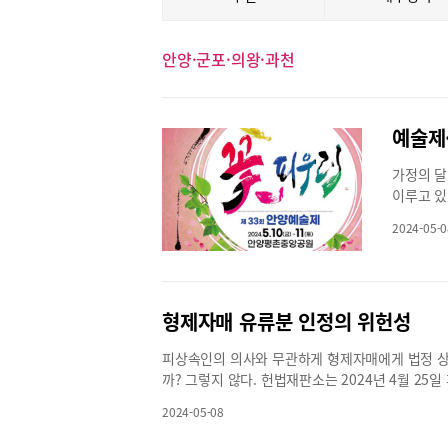
안양·군포·의왕·과천
예술제
가정의 달
이루고 있
와 지구촌
2024-05-0
온가족 행
사와 축제
와 지구촌
10일부터
형제자매 유류분 인정의 위헌성
10일과 
피우리’라
피상속인의 의사와 무관하게 형제자매에게 법정 상
7시 30
까? 그렇지 않다. 헌법재판소는 2024년 4월 2
연과 이재
1112조 제4호에 대해 재판관 전원일치 의견으로 
들과 전자
2024-05-08
는 재산형성에 대한 기여나 상속 재산에 대한 기대
극협회와 
지 않다고 했다. 이에 따라 형제자매가 법정 상속분
의 마당극