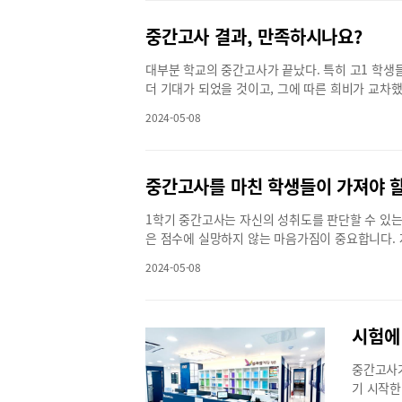
다. 그리고 헌재는 배우자나 자식이 부모 등에게 
된다. 5
별도로 규정하지 않은 민법 제1112조 제1호~제
중간고사 결과, 만족하시나요?
에서는 ‘
결정을 내렸다. 또한 헌재는 피상속인을 생전 부양
스와 예술
대부분 학교의 중간고사가 끝났다. 특히 고1 학생
관련 ‘입법부작위’에 대해서도 재판관 전원일치 의
앙공원에서
더 기대가 되었을 것이고, 그에 따른 희비가 교차
상속인의 재산증식이나 부양에 기여하지 않았어도 
된 세계,
우리는 아직 학기의 절반 이상이 남아 있다. 아직
장받는다. 헌재의 헌법불합치 결정에 따라 이들 조항
획이다. 
2024-05-08
의 약 15%~30%를 차지한다. 이제 학기 성적의 3
규정을 개정할 때까지는 이들 조항의 효력이 유지된
공연, 초
평가와 기말고사이다. 중간고사 결과가 만족스럽지
민법 제1114조 후문과 제1118조(1008조 준
과 아프리
만 기말고사를 대비하기 위해서는 몇 가지 체크해야 
불문하고 모두 유류분 산정의 기초재산에 산입하도록
한다.지구
과에 영향을 주는 것은 크게 내부 요인과 외부 요인
중간고사를 마친 학생들이 가져야 
안전보다 유류분 권리자를 두텁게 보호해야 한다”며
를 이끌게
부량이 부족하지는 않았는지, 시험을 보면서 과도
재산 가액은 상속 개시 당시를 기준으로 산정하는데
는 가정의
1학기 중간고사는 자신의 성취도를 판단할 수 있는
생 자신이 아니라 외부적인 도움을 의미한다. 시
더 많은 가액의 증여재산을 반환해야 하는 불합리
행한다.지
은 점수에 실망하지 않는 마음가짐이 중요합니다.
하는데 학습 자료는 부족하지 않았는지, 학원을 다
대표변호사 하만영
로잔치를 
사의 준비하는 것이 중요합니다.중간고사를 마친 
미치지 못했는데 방법과 전략의 수정, 그리고 대안
행하게 된
2024-05-08
것이 그 시작이라고 할 수 있습니다. 과목별로 잘
다. 목표 설정 또한 중요하다. 목표는 희망사항이 아
예정이다.
점과 약점을 이해하는 것이 앞으로의 학습 전략의 
표는 구체적이고 명확해야 한다. 목표는 HOPE가 
보전 그림
능한 목표를 설정해야 합니다. “전 과목 실수 없이 
이 어떻게 나와도 나는 최소 80점 이상을 받을 것
번 공모전
신이 실천할 수 있는 목표 설정이 중요합니다.목표
시험에
실적인 목표 설정을 달성해 나가면서 공부에 대한 
한다. 8
하고 3일을 쉬는 것 올바른 학습법이 아닙니다. 
자기반성과 필요하다면 외부 도움을 통해 정확한 
면 되고,
중간고사가
틴을 만들어 공부하기를 추천합니다.공부하는 동안 
보다 어렵다. 내용도, 문제도 어렵다. 중간고사를 
포에서도 
기 시작한
형 잡힌 식단을 유지해야 합니다. 또한, 올바른 
친구들은 이제 전체의 12분의 1이 끝났을 뿐이다. 
행복축제’