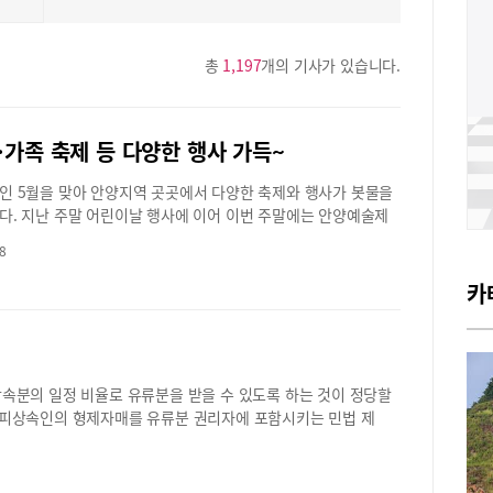
총
1,197
개의 기사가 있습니다.
·가족 축제 등 다양한 행사 가득~
인 5월을 맞아 안양지역 곳곳에서 다양한 축제와 행사가 봇물을
다. 지난 주말 어린이날 행사에 이어 이번 주말에는 안양예술제
 예술축제가 열리고, 다음 주에는 군포 가족어울림축제와 의왕
8
복축제가 진행될 예정이다. 5월 한 달간 열리는 다양한 지역 행
는 무엇인지, 주요 행사에 대한 내용을 소개해 본다.안양예술제
카
 예술축제 오는 10일부터 열려안양 평촌중앙공원에서는 이번 주
 12일까지 안양예술제와 지구촌 예술축제가 차례로 열린다.5월
11일에 진행되는 ‘안앙예술제’는 올해 33회째를 맞이했으며, ‘꽃
는 주제로 다양한 행사를 선보인다는 계획이다. 우선, 10일 저녁
속분의 일정 비율로 유류분을 받을 수 있도록 하는 것이 정당할
분부터는 제33회 안양예술제의 개막식이 시작되고, 음악협회의 공
5일 피상속인의 형제자매를 유류분 권리자에 포함시키는 민법 제
옥 작가의 테마공연도 만나볼 수 있다. 또한, 이날에는 유명가수
위헌 결정을 내렸다(2020헌가4 등). 헌재는 피상속인의 형제자매
바이올리니스트의 축하 무대도 펼쳐진다.다음 날인 11일에는 연
 등이 거의 인정되지 않으므로 유류분권을 부여하는 것은 타당하
국악협회, 무용협회, 연예예술인협회가 차례로 나서 다양한 주제
의 3분의 1을 받도록 규정한 해당 조항은 즉시 효력을 상실하였
 공연을 선보일 예정이다.예술제 기간, 전시와 체험 부스도 운영