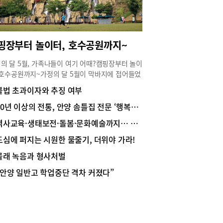
핑장부터 놀이터, 호수공원까지~
의 달 5월, 가족나들이 여기 어때?캠핑장부터 놀이
 호수공원까지~가정의 달 5월이 막바지에 접어들었
 어린이날과 어버이날, 스승의 날 등 가족 행사가 이
불법 초과이자와 추징 여부
던 5월, 멀리 떠나지 않아도 가까운 지역에서 자연
휴식을 즐기려는 시민들의 발길도 이어지고 있다.
30년 이상의 전통, 안양 솜틀집 전문 ‘행복솜틀집’
과 함께 가볍게 나들이하기 좋은 안양·의왕·군포
역사교육·생태보전·돌봄·문화예술까지… 주민 손으로 만드는 지역 변화
 명소를 소개한다.배경미 리포터
e@naeil.com수리산자락 편안한 휴식 공간 ‘병목
도심에 퍼지는 시원한 물줄기, 더위야 가라!
민공원’안양시 만안구 안양9동에 위치한 병목안시
몰래 녹음과 형사처벌
원은 버려진 채석장에서 시민들의 휴식공간으로
꿈한 공간이다. 병의 입구처럼 좁은 지형을 지나면
“안양 일반고 학업중단 격차 커졌다”
에 넓은 땅이 펼쳐진다고 이름 붙여진 병목안은 수
 자락 아래 자리 잡고 있다. 시민들이 편히 쉴 수
 시민공원과 캠핑장이 함께 있고 수리산 삼림욕장
이용할 수 있다. 병목안시민공원은 넓은 잔디광장과
폭포 그리고 어린이 놀이시설이 눈길을 끄는데 계