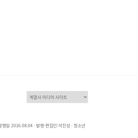
 왕송못동로 307아이와 함께하기 좋은 ‘초막골생
원’군포시 초막골생태공원은 도심 가까이에 위치
곳으로 자연과 숲, 놀이터, 캠핑까지 즐길 수 있는
이다. 이곳의 초막골 숲놀이터는 나무 사이를 이어
 구조물들이 많아 일반적인 구조의 놀이터가 아닌
 쓰면서 하나씩 통과하는 구조로 아이들의 활동량
늘릴 수 있는 구조로 조성되어 있다. 상상놀이마당
 긴 미끄럼틀과 짚라인, 모래놀이 놀이터가 있고
발전놀이터도 아이들의 놀이 천국이다. 초막골생
원은 공원 내 다랭이논과 맹꽁이습지 일원에서 반
이 서식이 확인되어 자연환경이 잘 보존된 공원으
평가를 받고 있다. 반딧불이를 직접 만나볼 수 있는
한 체험 프로그램도 열려 시민들에게 큰 호응을 얻
 했다. 느티나무 야영장은 군포시가 자연 생태를
하며 조성한 초막골생태공원 내에 위치한 가족 친
 캠핑시설로 2025년 공공 우수 야영장 선정사업
 우수 야영장으로 선정됐다. 이곳에서는 생태체험,
이논 농사, 유아숲체험 등 다양한 생태체험 프로그
 진행하고 있다.군포시 산본동 917-3
발행일 2016.08.04 · 발행·편집인:석진성 · 청소년