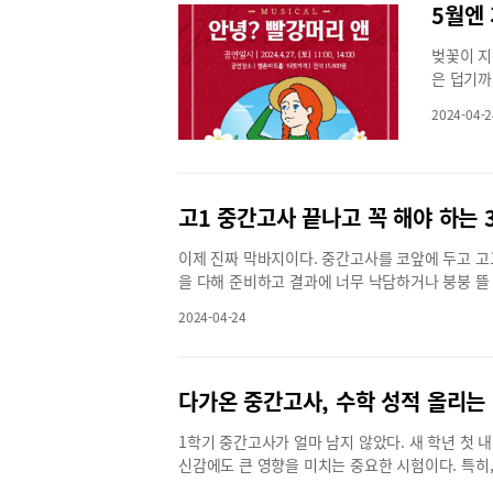
은 2025년 설 연휴에 따라 후기 평준화지역 배정
5월엔
리에는 언
실은 물론
다.발표된 2025학년도 경기도 고등학교 입학전
높이가 다
습실이 있
벚꽃이 지
전기와 후기학교로 나누어 진행경기도지역은 평준
했다. 미
적 콘텐츠
은 덥기까
로 지원자의 지망 순에 따라 추첨으로 학교가 배정
설치돼 있
성과를 이
가 줄을 
군, 고양학군, 광명학군, 안산학군, 의정부학군,
라인. 나
수능대비에
2024-04-2
줄 공연이
면 학군과 상관없이 지원가능하다.고등학교 입학
동할 수 
“블라썸에
빨강머리 
기준으로 그 전에 시행되는 전기학교에는 특수목적고
의 인기 
만드는 콘
명작 ‘빨
특성화학과가 있다.12월 6일에 입학전형이 시작
네형 흔들
지 않고 
사랑받고 
시행하는 외국어고, 국제고, 자율형사립고가 있다
인용 시소
는 자체 
고1 중간고사 끝나고 꼭 해야 하는 
속 수 많
국어고와 국제고, 자사고는 후기학교에 포함된다. 
모래놀이 
교재뿐 아
학적인 감
형에 따라 신입생을 선발하고, 합격결과에 따라 
아이들이 
기출 패턴
이제 진짜 막바지이다. 중간고사를 코앞에 두고 고
시간을 선
역 후기학교는 지원자의 지망 순에 따른 배정이 이
에는 지붕
있고 지역
을 다해 준비하고 결과에 너무 낙담하거나 붕붕 뜰 
석 1만50
지를 알아야 한다. 예를 들어, 안양권학군은 안양시
들의 노는
춤내신으로
그래서 중간고사 이후에도 공부의 끈을 놓지 않아야
튜디오 지
학교에 지원하는 학생들은 먼저 학군내배정을 위한 
도 그만이
2024-04-24
춤내신으로
다시 남은 시험과 수행평가에 대비해야 한다. 이번
아트센터 
라 선택하게 된다. 또한, 외국어고와 국제고, 자사
기구가 있
수 있다.
는 것들에 대해 알아볼까 한다. 첫째, 수행평가 
카페’ 내
반고를 희망 순에 따라 지원하면 된다.즉 외고, 
이기구를 
최적화해 
다. 수행평가는 적게는 40%에서 많게는 80%까
대표화가인
(자율형공립고 포함)를 동시 지원할 수 있다. 다만
을 밟으면
내 볼 수
안된다! 시험이 끝났다는 해방감을 잠시 가라앉히
다가온 중간고사, 수학 성적 올리는
수 있고,
율형 공립고 포함)에 지원하지 않은 것으로 간주하
안양 평촌
물론이다.
야 한다. 수행평가 2점 감점은 지필평가 1문제와 
면별 OS
전형에 합격한 학생에 한해 추첨 배정을 실시한다. 
를 만날 
로 평촌지
1학기 중간고사가 얼마 남지 않았다. 새 학년 첫
하자! 둘째, 기말 범위의 절대 공부량을 확보하자
도 함께 
국제고, 자사고로 하고, 2지망부터 학군내·구역내
모노레일 
다”며 “
신감에도 큰 영향을 미치는 중요한 시험이다. 특히
절대적으로 부족하다. 겨울방학 동안 열심히 공부한
만 원, S
는 평준화학군 일반고(자율형공립고 포함) 추첨 
달을 돌리
를 올리고
성은 어떤 과목보다 커서 내신대비 전략을 철저히
또한 중간에 비해 적은 만큼 기말 범위에 대한 공