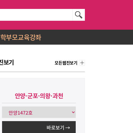
학부모교육강좌
진보기
모든웹진보기
안양·군포·의왕·과천
바로보기 →