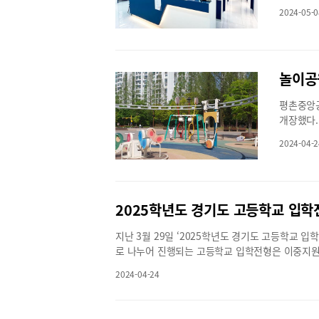
자한 시간
른 휴식이 아닙니다. 놀이와 휴식을 혼동하면 안 됩
의 아쉬움을 보완하고 수정하여 준비해보는 건 어
마당과 뮤
2024-05-0
하면 영어
피곤하게 할 수 있습니다.결론적으로, 고등학교 시
될 예정이
까? 평촌
생들은 이러한 경험을 활용하여 학업적 성공을 향해 
들기, 여
타고 있는
리고 긍정적 사고방식 유지 등의 적극적인 전략을 
즐거움을 
는 영어학
습니다. 자신감을 갖고 올바른 학습 전략을 세워 
오는 15
놀이공
맞춤 수업
학김학현 원장
군포시 가
수능 전날
는 기념식
평촌중앙공
를 올리며
문화체험 
개장했다.
수 있었던
더욱 흥미
닝 담임수
2024-04-2
숲속 놀이
로, 우선
같은 아이
임강사와 
다.그래서
수업을 완
종 볼 수
에는 워크
2025학년도 경기도 고등학교 입학
는 안양지
과제가 나
연 친화적
테스트를 
지난 3월 29일 ‘2025학년도 경기도 고등학교
에 들어갔
번 주 주
로 나누어 진행되는 고등학교 입학전형은 이중지원
었다. 새
이다”고 
드시 확인해야 한다.2025학년도 고등학교 입학
탈바꿈했다
제응용력을
2024-04-24
선발하고, 전기학교와 후기학교로 나눠서 진행한다.
연상시킨다
학습 환경
반고 특성화학과가 해당하며, 전형 기간은 오는 8월
들이 좀 
붙은 1:
외국어고, 국제고, 자율형 사립고로, 전형 기간은 1
일반용과 
업에 집중