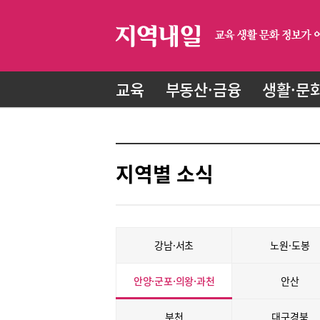
교육
부동산·금융
생활·문
지역별 소식
강남·서초
노원·도봉
안양·군포·의왕·과천
안산
부천
대구경북